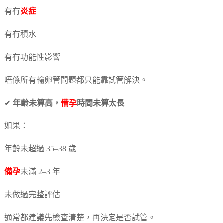
有冇
炎症
有冇積水
有冇功能性影響
唔係所有輸卵管問題都只能靠試管解決。
✔
年齡未算高，
備孕
時間未算太長
如果：
年齡未超過 35–38 歲
備孕
未滿 2–3 年
未做過完整評估
通常都建議先檢查清楚，再決定是否試管。