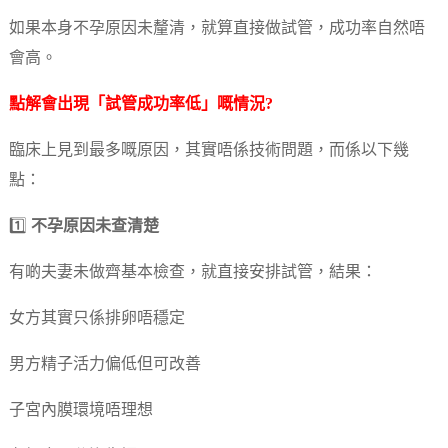
如果本身不孕原因未釐清，就算直接做試管，成功率自然唔
會高。
點解會出現「試管成功率低」嘅情況?
臨床上見到最多嘅原因，其實唔係技術問題，而係以下幾
點：
1️⃣
不孕原因未查清楚
有啲夫妻未做齊基本檢查，就直接安排試管，結果：
女方其實只係排卵唔穩定
男方精子活力偏低但可改善
子宮內膜環境唔理想