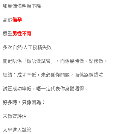
卵巢儲備明顯下降
高齡
備孕
嚴重
男性不育
多次自然/人工授精失敗
關鍵唔係「做唔做試管」，而係幾時做、點樣做。
總結：成功率低，未必係你問題，而係路線錯咗
試管成功率低，唔一定代表你身體唔得。
好多時，只係因為：
未做齊評估
太早進入試管