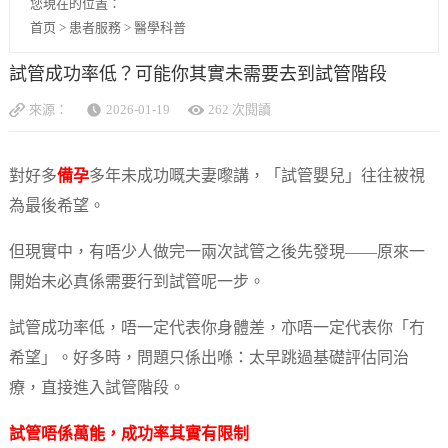
您現在的位置：
首页
>
患者服務
>
醫學科普
試管成功率低？可能你其實未需要去到試管階段
來源：
2026-01-19
262 次閱讀
對好多
備孕
多年未成功嘅夫妻嚟講，「試管嬰兒」往往被視
為最後希望。
但現實中，有唔少人做完一兩次試管之後先發現——原來一
開始未必真係需要行到試管呢一步。
試管成功率低，唔一定代表你身體差，亦唔一定代表你「冇
希望」。好多時，問題只係出喺：太早跳過基礎評估同治
療，直接進入試管階段。
試管唔係萬能，成功率其實有限制