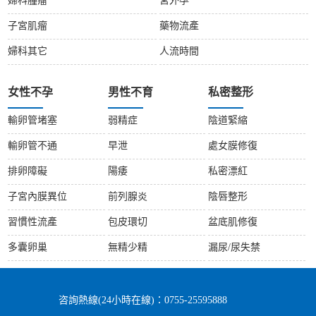
婦科腫瘤
宮外孕
子宮肌瘤
藥物流產
婦科其它
人流時間
女性不孕
男性不育
私密整形
輸卵管堵塞
弱精症
陰道緊縮
輸卵管不通
早泄
處女膜修復
排卵障礙
陽痿
私密漂紅
子宮內膜異位
前列腺炎
陰唇整形
習慣性流產
包皮環切
盆底肌修復
多囊卵巢
無精少精
漏尿/尿失禁
咨詢熱線(24小時在線)：0755-25595888