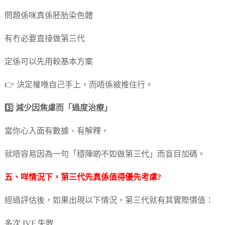
問題係咪真係胚胎染色體
有冇必要直接做第三代
定係可以先用較基本方案
👉 決定權喺自己手上，而唔係被推住行。
3️⃣ 減少因焦慮而「過度治療」
當你心入面有數據、有解釋，
就唔容易因為一句「穩陣啲不如做第三代」而盲目加碼。
五、咩情況下，第三代先真係值得優先考慮?
經過評估後，如果出現以下情況，第三代就有其實際價值：
多次 IVF 失敗