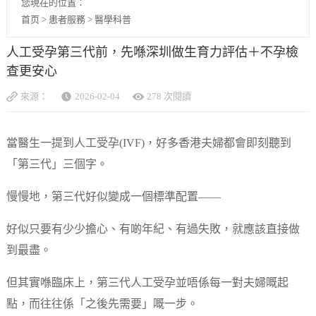
您現在的位置：
首页
>
患者服務
>
醫學科普
人工受孕第三代前，先喺深圳做生育力評估＋不孕檢
查更安心
來源：
2026-02-04
278 次閱讀
當醫生一提到人工受孕(IVF)，好多香港夫婦都會即刻聽到
「第三代」三個字。
慢慢地，第三代好似變成一個標準配置——
好似只要有少少擔心、有啲年紀、有過失敗，就應該直接做
到最盡。
但其實喺臨床上，第三代人工受孕並唔係每一對夫婦嘅起
點，而往往係「之後先需要」嘅一步。