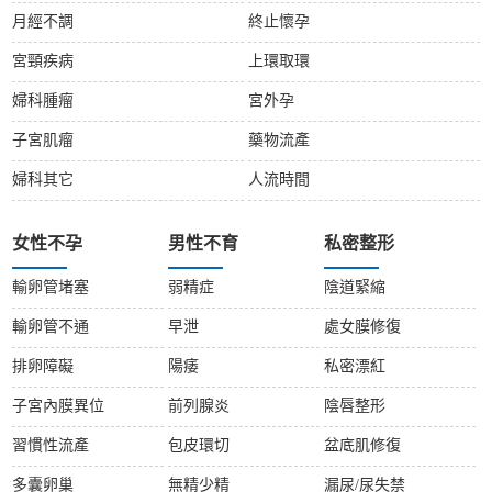
月經不調
終止懷孕
宮頸疾病
上環取環
婦科腫瘤
宮外孕
子宮肌瘤
藥物流產
婦科其它
人流時間
女性不孕
男性不育
私密整形
輸卵管堵塞
弱精症
陰道緊縮
輸卵管不通
早泄
處女膜修復
排卵障礙
陽痿
私密漂紅
子宮內膜異位
前列腺炎
陰唇整形
習慣性流產
包皮環切
盆底肌修復
多囊卵巢
無精少精
漏尿/尿失禁