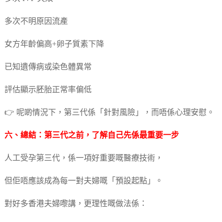
多次不明原因流產
女方年齡偏高+卵子質素下降
已知遺傳病或染色體異常
評估顯示胚胎正常率偏低
👉 呢啲情況下，第三代係「針對風險」，而唔係心理安慰。
六、總結：第三代之前，了解自己先係最重要一步
人工受孕第三代，係一項好重要嘅醫療技術，
但佢唔應該成為每一對夫婦嘅「預設起點」。
對好多香港夫婦嚟講，更理性嘅做法係：