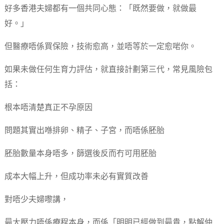
好多香港夫婦都有一個共同心態：「既然要做，就做最
好。」
但醫療唔係買保險，技術愈高，並唔等於一定愈啱你。
如果未做任何生育力評估，就直接計劃第三代，常見風險包
括：
根本唔清楚真正不孕原因
問題其實出喺排卵、精子、子宮，而唔係胚胎
胚胎數量本身唔多，篩選後反而冇可用胚胎
成本大幅上升，但成功率未必有實質改善
對唔少夫婦嚟講，
最大壓力唔係療程本身，而係「明明已經做到最貴，點解仲