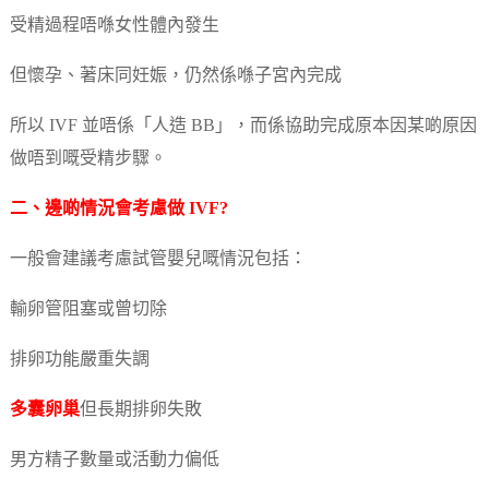
受精過程唔喺女性體內發生
但懷孕、著床同妊娠，仍然係喺子宮內完成
所以 IVF 並唔係「人造 BB」，而係協助完成原本因某啲原因
做唔到嘅受精步驟。
二、邊啲情況會考慮做 IVF?
一般會建議考慮試管嬰兒嘅情況包括：
輸卵管阻塞或曾切除
排卵功能嚴重失調
多囊卵巢
但長期排卵失敗
男方精子數量或活動力偏低