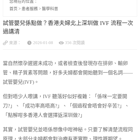
您現在的位置：
首页
>
患者服務
>
醫學科普
試管嬰兒係點做？香港夫婦北上深圳做 IVF 流程一次
過講清
來源：
2026-01-08
356 次閱讀
當自然懷孕遲遲未成功，或者檢查後發現存在排卵、輸卵
管、精子質素等問題，好多夫婦都會開始聽到一個名詞——
試管嬰兒(IVF)。
但對唔少人嚟講，IVF 聽落好似好複雜：「係咪一定要開
刀?」、「成功率高唔高?」、「個過程會唔會好辛苦?」、
「點解咁多香港人會選擇返深圳做?」
其實，試管嬰兒並唔係想像中咁神秘。只要了解清楚流程同
原理，大部分夫婦都會對治療有更實際、理性嘅期望。