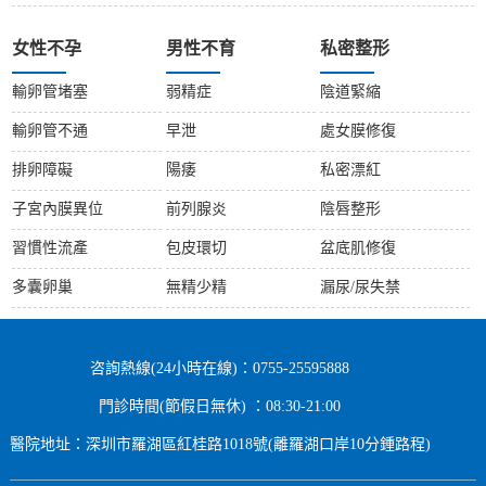
女性不孕
男性不育
私密整形
輸卵管堵塞
弱精症
陰道緊縮
輸卵管不通
早泄
處女膜修復
排卵障礙
陽痿
私密漂紅
子宮內膜異位
前列腺炎
陰唇整形
習慣性流產
包皮環切
盆底肌修復
多囊卵巢
無精少精
漏尿/尿失禁
咨詢熱線(24小時在線)：0755-25595888
門診時間(節假日無休) ：08:30-21:00
醫院地址：深圳市羅湖區紅桂路1018號(離羅湖口岸10分鍾路程)