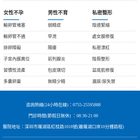
女性不孕
男性不育
私密整形
輸卵管堵塞
弱精症
陰道緊縮
輸卵管不通
早泄
處女膜修復
排卵障礙
陽痿
私密漂紅
子宮內膜異位
前列腺炎
陰唇整形
習慣性流產
包皮環切
盆底肌修復
多囊卵巢
無精少精
漏尿/尿失禁
咨詢熱線(24小時在線)：0755-25595888
門診時間(節假日無休) ：08:30-21:00
醫院地址：深圳市羅湖區紅桂路1018號(離羅湖口岸10分鍾路程)