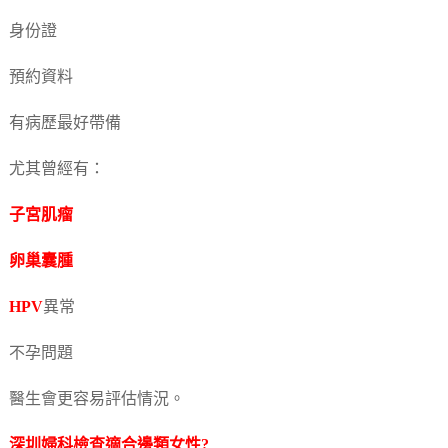
身份證
預約資料
有病歷最好帶備
尤其曾經有：
子宮肌瘤
卵巢囊腫
HPV
異常
不孕問題
醫生會更容易評估情況。
深圳婦科檢查適合邊類女性?