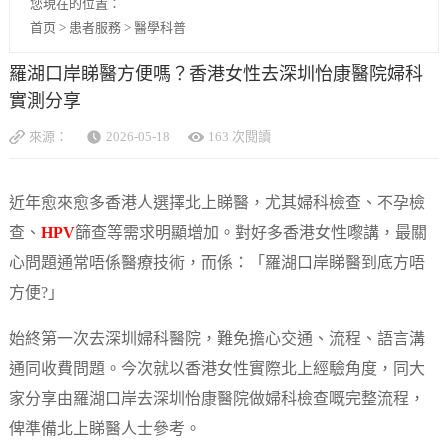
您現在的位置：
首页
>
患者服務
>
醫學科普
羅湖口岸睇醫方便嗎？香港女性去深圳怡康醫院婦科
實測分享
來源：
2026-05-18
163 次閱讀
近年愈來愈多香港人選擇北上睇醫，尤其婦科檢查、不孕檢
查、
HPV
篩查等需求明顯增加。對好多香港女性嚟講，最關
心問題通常唔係醫療技術，而係：「羅湖口岸睇醫到底方唔
方便?」
始終第一次去深圳婦科醫院，難免擔心交通、流程、語言溝
通同收費問題。今次就以香港女性實際北上經驗角度，同大
家分享由羅湖口岸去深圳怡康醫院做婦科檢查嘅完整流程，
俾準備北上睇醫人士參考。