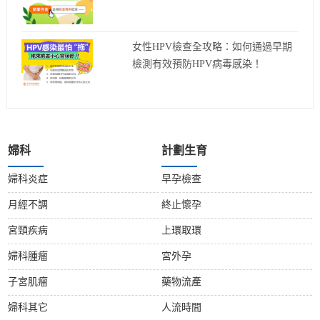
女性HPV檢查全攻略：如何通過早期
檢測有效預防HPV病毒感染！
婦科
計劃生育
婦科炎症
早孕檢查
月經不調
終止懷孕
宮頸疾病
上環取環
婦科腫瘤
宮外孕
子宮肌瘤
藥物流產
婦科其它
人流時間