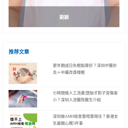
劉穎
推荐文章
更年期成日失眠點算好？深圳中醫針
灸＋中藥改善睡眠
乜時間做人工流產|墮胎才對子宮傷害
小？深圳人流醫院醫生介紹
深圳做AMH檢查靠唔靠得住？香港女
生最關心嘅5件事