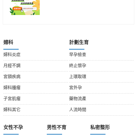
婦科
計劃生育
婦科炎症
早孕檢查
月經不調
終止懷孕
宮頸疾病
上環取環
婦科腫瘤
宮外孕
子宮肌瘤
藥物流產
婦科其它
人流時間
女性不孕
男性不育
私密整形