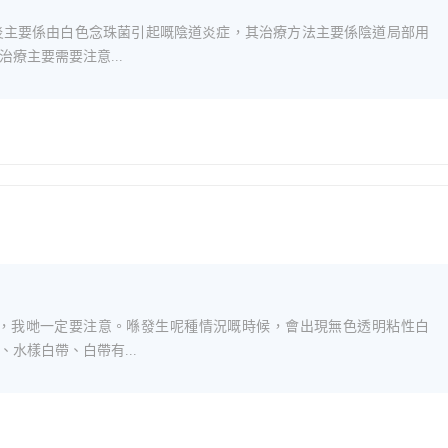
炎主要係由白色念珠菌引起嘅陰道炎症，其治療方法主要係陰道局部用
療主要需要注意...
況，我哋一定要注意。喺發生呢種情況嘅時候，會出現無色透明粘性白
水樣白帶、白帶有...