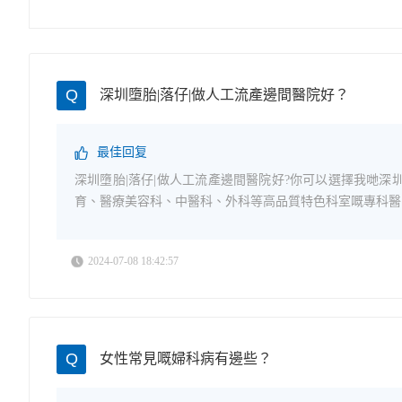
Q
深圳墮胎|落仔|做人工流產邊間醫院好？
最佳回复
深圳墮胎|落仔|做人工流產邊間醫院好?你可以選擇我哋
育、醫療美容科、中醫科、外科等高品質特色科室嘅專科醫院
2024-07-08 18:42:57
Q
女性常見嘅婦科病有邊些？