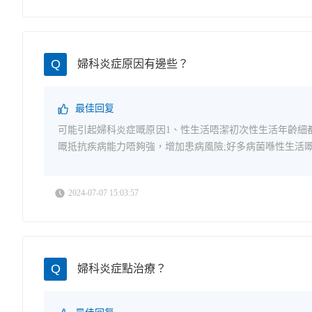
Q
婦科炎症原因有邊些？
最佳回复
可能引起婦科炎症嘅原因1、性生活唔潔初次性生活年齡細
嘅抵抗疾病能力唔夠強，增加患病風險;好多病菌喺性生活嘅時
2024-07-07 15:03:57
Q
婦科炎症點治療？