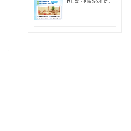
假日數、身體恢復指標同
復工建議