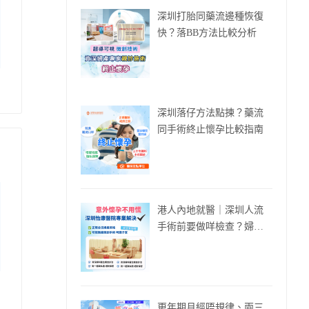
深圳打胎同藥流邊種恢復
快？落BB方法比較分析
深圳落仔方法點揀？藥流
同手術終止懷孕比較指南
港人內地就醫｜深圳人流
手術前要做咩檢查？婦科
流程全面講解
更年期月經唔規律、兩三