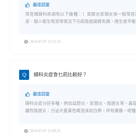
最佳回复
常見嘅婦科疾病有以下幾種：1. 宮頸炎宮頸炎係一個常
潔、個人衛生唔潔等情況下引起陰道菌群失調，微生態平衡被
2024-07-07 15:21:14
Q
婦科炎症食乜葯比較好？
最佳回复
婦科炎症分好多種，例如盆腔炎、宮頸炎、陰道炎等。最容
蟲性陰道炎：分泌大量黃色嘅泡沫狀白帶，伴有瘙癢。呢種類
2024-07-07 15:09:31