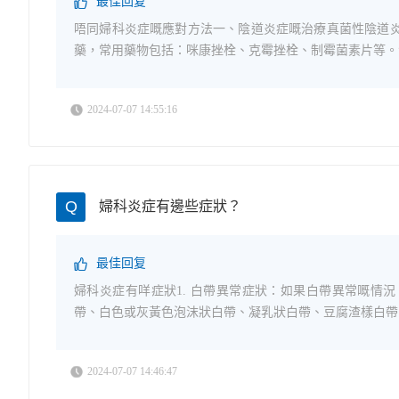
最佳回复
唔同婦科炎症嘅應對方法一、陰道炎症嘅治療真菌性陰道
藥，常用藥物包括：咪康挫栓、克霉挫栓、制霉菌素片等。治
2024-07-07 14:55:16
Q
婦科炎症有邊些症狀？
最佳回复
婦科炎症有咩症狀1. 白帶異常症狀：如果白帶異常嘅情
帶、白色或灰黃色泡沫狀白帶、凝乳狀白帶、豆腐渣樣白帶、
2024-07-07 14:46:47