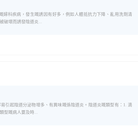
見嘅婦科疾病，發生嘅誘因有好多，例如人體抵抗力下降、亂用洗劑清
破壞而誘發陰道炎...
易引起陰道分泌物增多、有異味嘅係陰道炎。陰道炎嘅類型有：1. 滴
型嘅病人要及時...