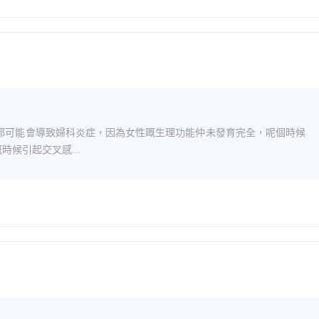
都可能會導致婦科炎症，因為女性嘅生理功能仲未發育完全，呢個時候
候引起交叉感...