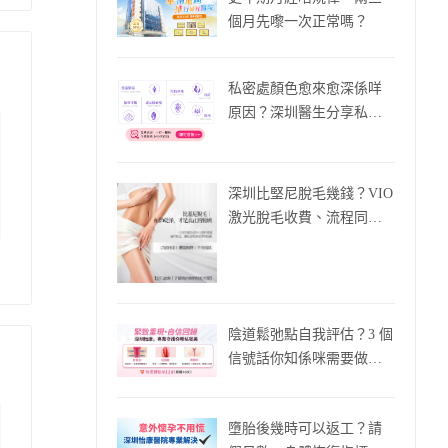
個月先嚟一次正常嗎？
私密處顏色愈來愈深係咩
原因？深圳醫生分享私密
美白療程同保養技巧
深圳比堅尼脫毛幾錢？VIO
激光脫毛收費、流程同痛
度分享
陰道鬆弛點自我評估？3 個
信號話你知係咪需要做縮
陰手術
墮胎後幾時可以返工？請