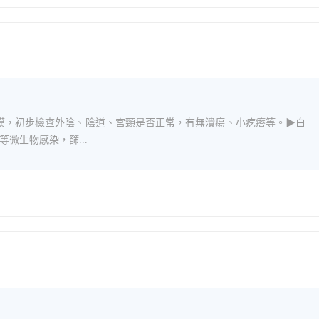
摸，初步檢查外陰、陰道、宮頸是否正常，有無潰瘍、小疙瘩等。▶白
微生物感染，篩...