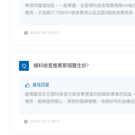
喺深圳羅湖地區，一般嚟講，全套婦科檢查嘅費用喺600蚊
費用、子宮頸TCT同HPV檢查費用以及盆腔B超檢查費用等。
2024-07-05 16:24:27
Q
婦科檢查推薦那個醫生好?
最佳回复
趙偉麗医生在婦科檢查方面有著豐富的經驗和專業的知識
需求，能夠提供細心、周到的醫療服務。怡康診所的設備先進
2024-07-05 11:49:11