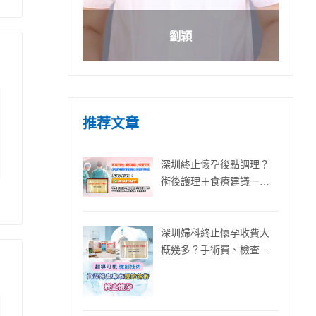
劉穎
推荐文章
深圳終止懷孕後點調理？
術後護理＋食療建議一次
話你知
深圳婦科終止懷孕收費大
概幾多？手術費、檢查費
同藥費全面解析