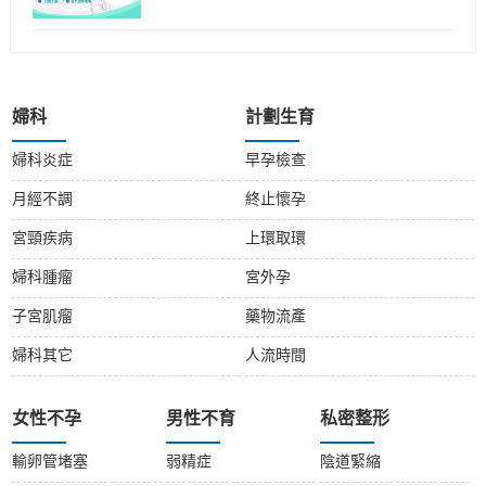
婦科
計劃生育
婦科炎症
早孕檢查
月經不調
終止懷孕
宮頸疾病
上環取環
婦科腫瘤
宮外孕
子宮肌瘤
藥物流產
婦科其它
人流時間
女性不孕
男性不育
私密整形
輸卵管堵塞
弱精症
陰道緊縮