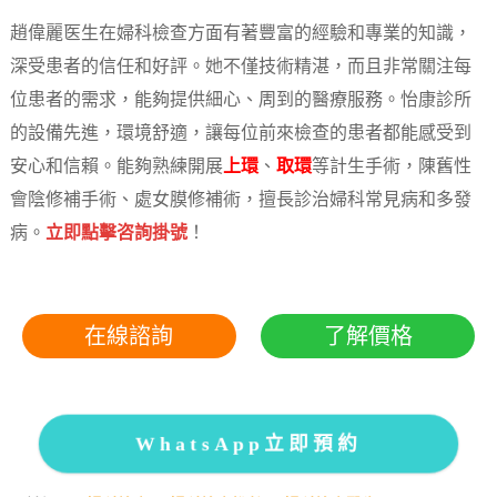
趙偉麗医生在婦科檢查方面有著豐富的經驗和專業的知識，
深受患者的信任和好評。她不僅技術精湛，而且非常關注每
位患者的需求，能夠提供細心、周到的醫療服務。怡康診所
的設備先進，環境舒適，讓每位前來檢查的患者都能感受到
安心和信賴。能夠熟練開展
上環
、
取環
等計生手術，陳舊性
會陰修補手術、處女膜修補術，擅長診治婦科常見病和多發
病。
立即點擊咨詢掛號
！
在線諮詢
了解價格
WhatsApp立即預約