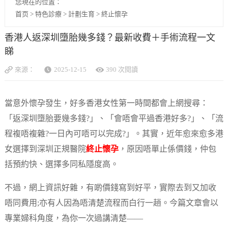
您現在的位置：
首页
>
特色診療
>
計劃生育
>
終止懷孕
香港人返深圳墮胎幾多錢？最新收費＋手術流程一文
睇
來源：
2025-12-15
390 次閱讀
當意外懷孕發生，好多香港女性第一時間都會上網搜尋：
「返深圳墮胎要幾多錢?」、「會唔會平過香港好多?」、「流
程複唔複雜?一日內可唔可以完成?」。其實，近年愈來愈多港
女選擇到深圳正規醫院
終止懷孕
，原因唔單止係價錢，仲包
括預約快、選擇多同私隱度高。
不過，網上資訊好雜，有啲價錢寫到好平，實際去到又加收
唔同費用;亦有人因為唔清楚流程而白行一趟。今篇文章會以
專業婦科角度，為你一次過講清楚——