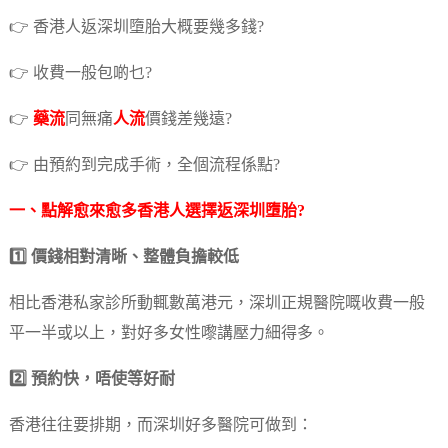
👉 香港人返深圳墮胎大概要幾多錢?
👉 收費一般包啲乜?
👉
藥流
同無痛
人流
價錢差幾遠?
👉 由預約到完成手術，全個流程係點?
一、點解愈來愈多香港人選擇返深圳墮胎?
1️⃣ 價錢相對清晰、整體負擔較低
相比香港私家診所動輒數萬港元，深圳正規醫院嘅收費一般
平一半或以上，對好多女性嚟講壓力細得多。
2️⃣ 預約快，唔使等好耐
香港往往要排期，而深圳好多醫院可做到：