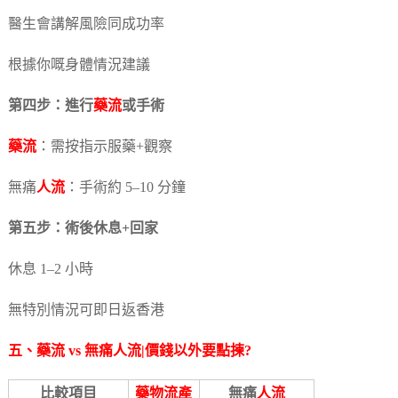
醫生會講解風險同成功率
根據你嘅身體情況建議
第四步：進行
藥流
或手術
藥流
：需按指示服藥+觀察
無痛
人流
：手術約 5–10 分鐘
第五步：術後休息+回家
休息 1–2 小時
無特別情況可即日返香港
五、
藥流
vs 無痛
人流
|價錢以外要點揀?
比較項目
藥物流產
無痛
人流