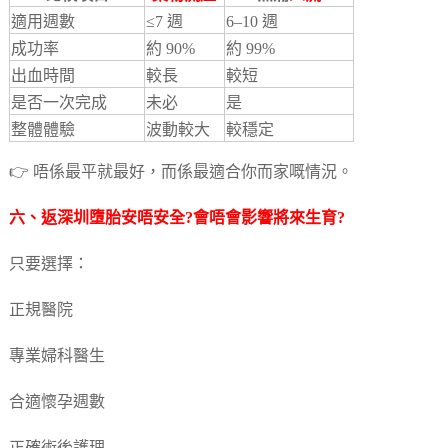
適用週數
≤7 週
6–10 週
成功率
約 90%
約 99%
出血時間
較長
較短
是否一次完成
未必
是
整體體驗
波動較大
較穩定
👉 唔係最平就最好，而係最適合你而家嘅情況。
六、返深圳墮胎安唔安全?會唔會影響將來生育?
只要選擇：
正規醫院
專業婦科醫生
合適懷孕週數