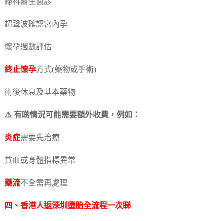
婦科醫生面診
超聲波確認宮內孕
懷孕週數評估
終止懷孕
方式(藥物或手術)
術後休息及基本藥物
⚠️ 有啲情況可能需要額外收費，例如：
炎症
需要先治療
貧血或身體指標異常
藥流
不全需再處理
四、香港人返深圳墮胎全流程一次睇