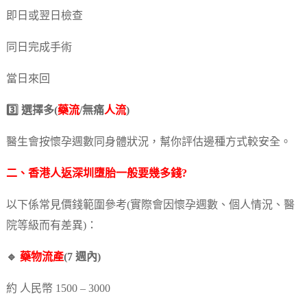
即日或翌日檢查
同日完成手術
當日來回
3️⃣ 選擇多(
藥流
/無痛
人流
)
醫生會按懷孕週數同身體狀況，幫你評估邊種方式較安全。
二、香港人返深圳墮胎一般要幾多錢?
以下係常見價錢範圍參考(實際會因懷孕週數、個人情況、醫
院等級而有差異)：
🔹
藥物流產
(7 週內)
約 人民幣 1500 – 3000