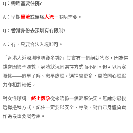
Q：需唔需要住院?
A：早期
藥流
或無痛
人流
一般唔需要。
Q：香港身份去深圳有冇限制?
A：冇，只要合法入境即可。
「香港人返深圳墮胎幾多錢?」其實冇一個絕對答案，因為價
錢會因懷孕週數、身體狀況同選擇方式而不同。但可以肯定
嘅係——愈早了解、愈早處理，選擇會更多，風險同心理壓
力亦相對較低。
對女性嚟講，
終止懷孕
從來唔係一個輕率決定。無論你最後
選擇邊種方式，記住一定要以安全、專業、對自己身體負責
作為最重要嘅考慮。