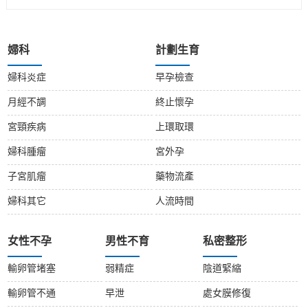
婦科
計劃生育
婦科炎症
早孕檢查
月經不調
終止懷孕
宮頸疾病
上環取環
婦科腫瘤
宮外孕
子宮肌瘤
藥物流產
婦科其它
人流時間
女性不孕
男性不育
私密整形
輸卵管堵塞
弱精症
陰道緊縮
輸卵管不通
早泄
處女膜修復