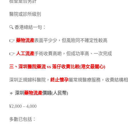
檢查是否另計
醫院或診所級別
🔍 香港總結一句：
👉
藥物流產
表面平少少，但風險同不確定性較高
👉
人工流產
手術收費高啲，但成功率高、一次完成
三、深圳醫院
藥流
vs 落仔收費比較(港女最關心)
深圳正規婦科醫院，
終止懷孕
屬常規醫療服務，收費結構相
🔹
深圳
藥物流產
價錢(人民幣)
¥2,000 – 4,000
多數已包括：