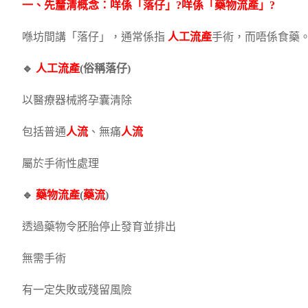
一、先釐清概念：咩係「落仔」?咩係「
藥物流產
」?
喺坊間講「落仔」，通常係指
人工流產
手術，而唔係食藥
🔹
人工流產
(俗稱落仔)
以醫療器械將孕囊清除
包括普通
人流
、無痛
人流
屬於手術性處理
🔹
藥物流產
(
藥流
)
透過藥物令胚胎停止發育並排出
無需手術
有一定失敗或殘留風險