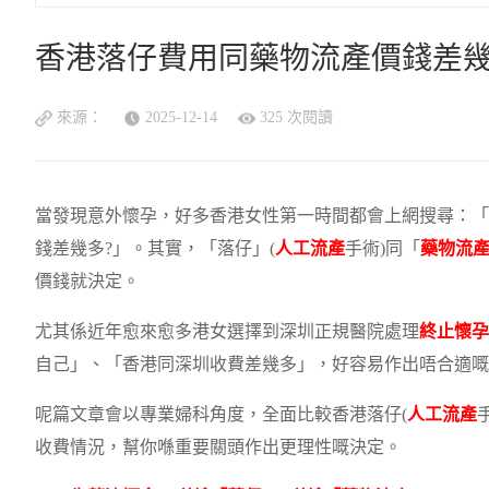
香港落仔費用同藥物流產價錢差
來源：
2025-12-14
325 次閱讀
當發現意外懷孕，好多香港女性第一時間都會上網搜尋：「
錢差幾多?」。其實，「落仔」(
人工流產
手術)同「
藥物流
價錢就決定。
尤其係近年愈來愈多港女選擇到深圳正規醫院處理
終止懷孕
自己」、「香港同深圳收費差幾多」，好容易作出唔合適嘅
呢篇文章會以專業婦科角度，全面比較香港落仔(
人工流產
收費情況，幫你喺重要關頭作出更理性嘅決定。