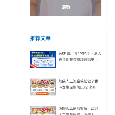
劉穎
推荐文章
有咗 BB 但時間唔啱，港人
去深圳醫院諮詢會點安
排？
無痛人工流產係點做？香
港女生深圳落BB全攻略
通關即享便捷醫療：深圳