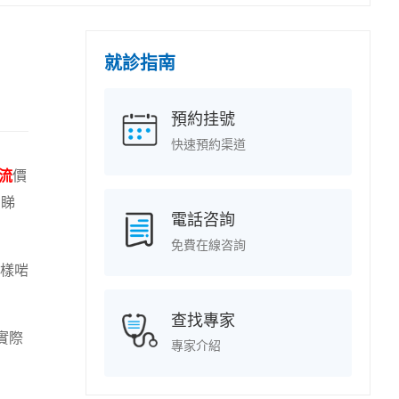
就診指南
預約挂號
快速預約渠道
流
價
只睇
電話咨詢
免費在線咨詢
樣啱
查找專家
實際
專家介紹