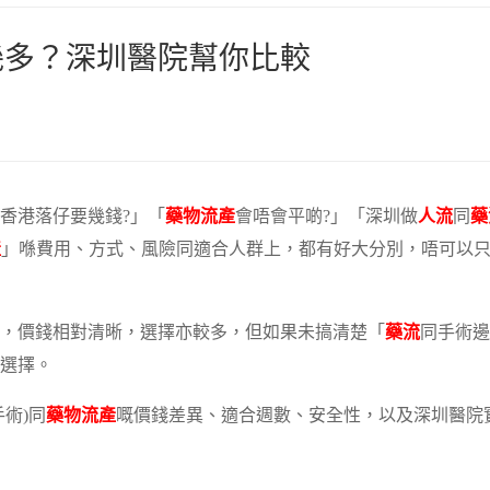
幾多？深圳醫院幫你比較
香港落仔要幾錢?」「
藥物流產
會唔會平啲?」「深圳做
人流
同
藥
產
」喺費用、方式、風險同適合人群上，都有好大分別，唔可以
，價錢相對清晰，選擇亦較多，但如果未搞清楚「
藥流
同手術邊
選擇。
手術)同
藥物流產
嘅價錢差異、適合週數、安全性，以及深圳醫院