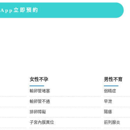
sApp立即預約
女性不孕
男性不育
輸卵管堵塞
弱精症
輸卵管不通
早泄
排卵障礙
陽痿
子宮內膜異位
前列腺炎