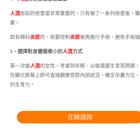
人流
術前的檢查是非常重要的，只有做了一系列檢查後，醫
案。
如有婦科
炎症
的，就要控制
炎症
後再進行手術，避免手術過
5、選擇對身體傷害小的
人流
方式
第一次做
人流
的女性，考慮到年輕、以後還要生育等問題，
在顯示屏幕上即可直接觀察宮腔內部狀況，確定孕囊方位，
的生育力。
在線諮詢