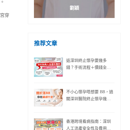
。
劉穎
宮穿
推荐文章
返深圳終止懷孕要幾多
錢？手術流程＋價錢全攻
略！
不小心懷孕唔想要 BB，過
關深圳醫院終止懷孕幾多
錢？
香港跨境看病指南：深圳
人工流產安全性及費用全