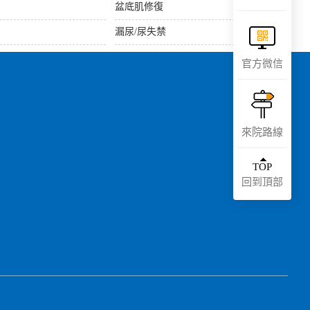
盆底肌修復
漏尿/尿失禁
官方微信
來院路線
TOP
回到頂部