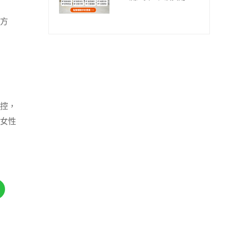
解!
方
控，
女性