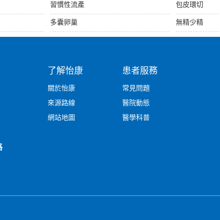
習慣性流產
包皮環切
多囊卵巢
無精少精
了解怡康
患者服務
關於怡康
常見問題
來源路線
醫院動態
網站地圖
醫學科普
路