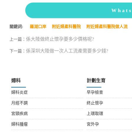
What
關鍵詞:
羅湖口岸
附近婦產科醫院
附近婦產科醫院做人流
係大陸做終止懷孕要多少價格呢?
上一篇：
係深圳大陸做一次人工流產需要多少錢?
下一篇：
婦科
計劃生育
婦科炎症
早孕檢查
月經不調
終止懷孕
宮頸疾病
上環取環
婦科腫瘤
宮外孕