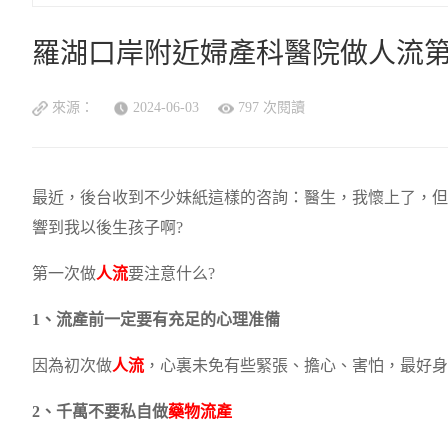
羅湖口岸附近婦產科醫院做人流第
來源：
2024-06-03
797 次閱讀
最近，後台收到不少妹紙這樣的咨詢：醫生，我懷上了，但
響到我以後生孩子啊?
第一次做
人流
要注意什么?
1、流產前一定要有充足的心理准備
因為初次做
人流
，心裏未免有些緊張、擔心、害怕，最好身
2、千萬不要私自做
藥物流產