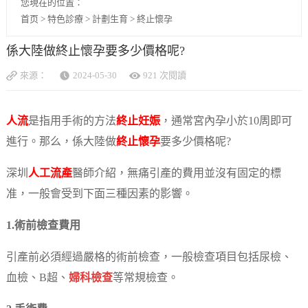
您現在的位置：
首页
>
特色診療
>
計劃生育
>
終止懷孕
係大陸做終止懷孕要多少價格呢?
來源：
2024-05-30
921 次閱讀
人流
是指用手術的方法
終止妊娠
，通常宮內孕小於10周即可
進行。那么，係大陸做
終止懷孕
要多少價格呢?
深圳
人工流產
醫師介紹，無痛引產的費用並沒有固定的標
准，一般會受到下面三種因素的影響。
1.術前檢查費用
引產前必須經過嚴格的術前檢查，一般檢查項目包括尿檢、
血檢、B超、
婦科檢查
等常規檢查。