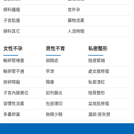
婦科腫瘤
宮外孕
子宮肌瘤
藥物流產
婦科其它
人流時間
女性不孕
男性不育
私密整形
輸卵管堵塞
弱精症
陰道緊縮
輸卵管不通
早泄
處女膜修復
排卵障礙
陽痿
私密漂紅
子宮內膜異位
前列腺炎
陰唇整形
習慣性流產
包皮環切
盆底肌修復
多囊卵巢
無精少精
漏尿/尿失禁