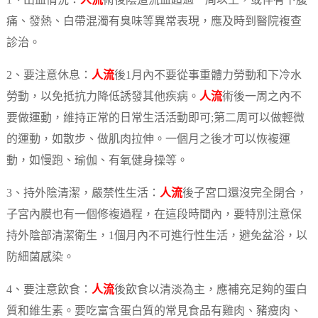
1、出血情況：
人流
術後陰道流血超過一周以上，或伴有下腹
痛、發熱、白帶混濁有臭味等異常表現，應及時到醫院複查
診治。
2、要注意休息：
人流
後1月內不要從事重體力勞動和下冷水
勞動，以免抵抗力降低誘發其他疾病。
人流
術後一周之內不
要做運動，維持正常的日常生活活動即可;第二周可以做輕微
的運動，如散步、做肌肉拉伸。一個月之後才可以恢複運
動，如慢跑、瑜伽、有氧健身操等。
3、持外陰清潔，嚴禁性生活：
人流
後子宮口還沒完全閉合，
子宮內膜也有一個修複過程，在這段時間內，要特別注意保
持外陰部清潔衛生，1個月內不可進行性生活，避免盆浴，以
防細菌感染。
4、要注意飲食：
人流
後飲食以清淡為主，應補充足夠的蛋白
質和維生素。要吃富含蛋白質的常見食品有雞肉、豬瘦肉、