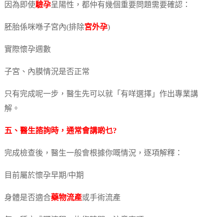
因為即使
驗孕
呈陽性，都仲有幾個重要問題需要確認：
胚胎係咪喺子宮內(排除
宮外孕
)
實際懷孕週數
子宮、內膜情況是否正常
只有完成呢一步，醫生先可以就「有咩選擇」作出專業講
解。
五、醫生諮詢時，通常會講啲乜?
完成檢查後，醫生一般會根據你嘅情況，逐項解釋：
目前屬於懷孕早期/中期
身體是否適合
藥物流產
或手術流產