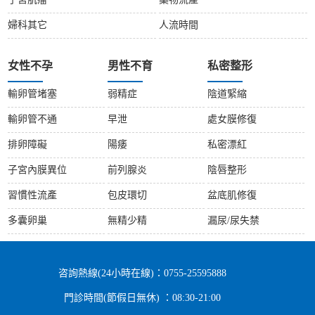
子宮肌瘤
藥物流產
婦科其它
人流時間
女性不孕
男性不育
私密整形
輸卵管堵塞
弱精症
陰道緊縮
輸卵管不通
早泄
處女膜修復
排卵障礙
陽痿
私密漂紅
子宮內膜異位
前列腺炎
陰唇整形
習慣性流產
包皮環切
盆底肌修復
多囊卵巢
無精少精
漏尿/尿失禁
咨詢熱線(24小時在線)：0755-25595888
門診時間(節假日無休) ：08:30-21:00