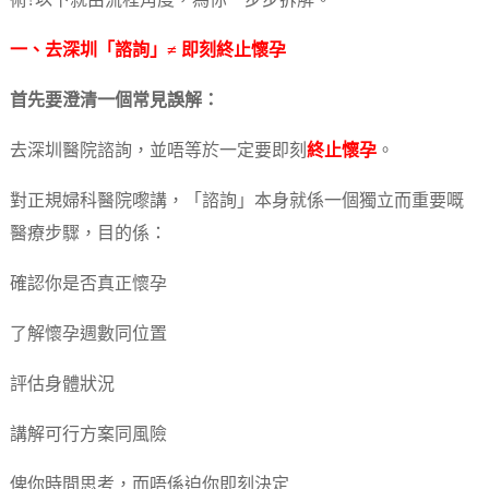
術?以下就由流程角度，為你一步步拆解。
一、去深圳「諮詢」≠ 即刻
終止懷孕
首先要澄清一個常見誤解：
去深圳醫院諮詢，並唔等於一定要即刻
終止懷孕
。
對正規婦科醫院嚟講，「諮詢」本身就係一個獨立而重要嘅
醫療步驟，目的係：
確認你是否真正懷孕
了解懷孕週數同位置
評估身體狀況
講解可行方案同風險
俾你時間思考，而唔係迫你即刻決定