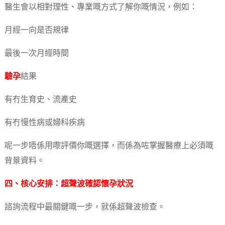
醫生會以相對理性、專業嘅方式了解你嘅情況，例如：
月經一向是否規律
最後一次月經時間
驗孕
結果
有冇生育史、流產史
有冇慢性病或婦科疾病
呢一步唔係用嚟評價你嘅選擇，而係為咗掌握醫療上必須嘅
背景資料。
四、核心安排：超聲波確認懷孕狀況
諮詢流程中最關鍵嘅一步，就係超聲波檢查。