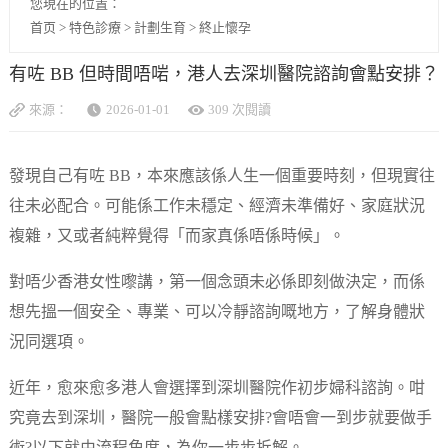
您現在的位置：
首页
>
特色診療
>
計劃生育
>
終止懷孕
有咗 BB 但時間唔啱，港人去深圳醫院諮詢會點安排？
來源：
2026-01-01
309 次閱讀
發現自己有咗 BB，本來應該係人生一個重要時刻，但現實往
往未必配合。可能係工作未穩定、經濟未準備好、家庭狀況
複雜，又或者純粹覺得「而家真係唔係時候」。
對唔少香港女性嚟講，第一個念頭未必係即刻做決定，而係
想先搵一個安全、專業、可以冷靜諮詢嘅地方，了解身體狀
況同選項。
近年，愈來愈多港人會選擇到深圳醫院作初步婦科諮詢。咁
究竟去到深圳，醫院一般會點樣安排?會唔會一到步就要做手