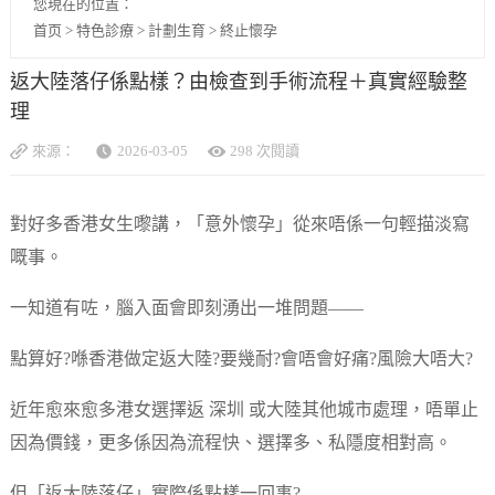
您現在的位置：
首页
>
特色診療
>
計劃生育
>
終止懷孕
返大陸落仔係點樣？由檢查到手術流程＋真實經驗整
理
來源：
2026-03-05
298 次閱讀
對好多香港女生嚟講，「意外懷孕」從來唔係一句輕描淡寫
嘅事。
一知道有咗，腦入面會即刻湧出一堆問題——
點算好?喺香港做定返大陸?要幾耐?會唔會好痛?風險大唔大?
近年愈來愈多港女選擇返 深圳 或大陸其他城市處理，唔單止
因為價錢，更多係因為流程快、選擇多、私隱度相對高。
但「返大陸落仔」實際係點樣一回事?