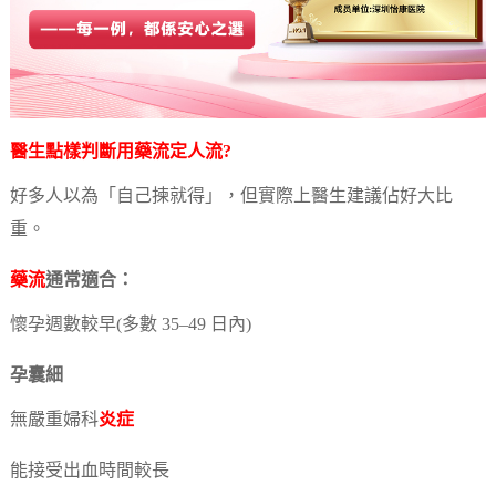
醫生點樣判斷用
藥流
定
人流
?
好多人以為「自己揀就得」，但實際上醫生建議佔好大比
重。
藥流
通常適合：
懷孕週數較早(多數 35–49 日內)
孕囊細
無嚴重婦科
炎症
能接受出血時間較長