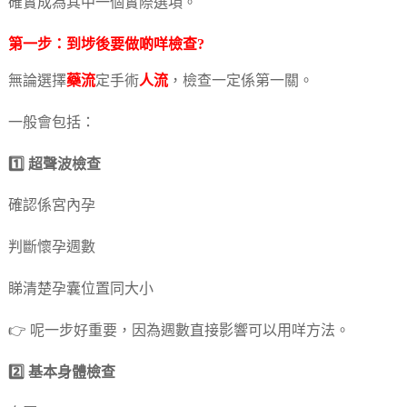
確實成為其中一個實際選項。
第一步：到埗後要做啲咩檢查?
無論選擇
藥流
定手術
人流
，檢查一定係第一關。
一般會包括：
1️⃣ 超聲波檢查
確認係宮內孕
判斷懷孕週數
睇清楚孕囊位置同大小
👉 呢一步好重要，因為週數直接影響可以用咩方法。
2️⃣ 基本身體檢查