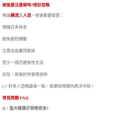
術後要注意啲咩?唔好忽略
無論
藥流
定
人流
，術後都要留意：
頭幾日多休息
避免劇烈運動
注意出血量同氣味
至少一個月避免性生活
記住：術後好快會再排卵
👉 好多人忽略最後一點，結果短時間內再次中招。
常見問題 FAQ
Q：返大陸落仔安唔安全?