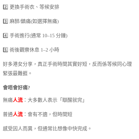
2️⃣ 更換手術衣、等候安排
3️⃣ 麻醉/鎮痛(如選擇無痛)
4️⃣ 手術進行(通常 10–15 分鐘)
5️⃣ 術後觀察休息 1–2 小時
好多港女分享，真正手術時間其實好短，反而係等候同心理
緊張最難捱。
會唔會好痛?
無痛
人流
：大多數人表示「瞓醒就完」
普通
人流
：會有不適，但時間短
感受因人而異，但通常比想像中快完成。