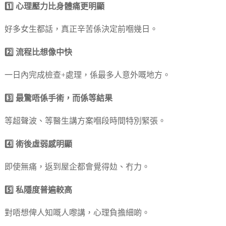
1️⃣ 心理壓力比身體痛更明顯
好多女生都話，真正辛苦係決定前嗰幾日。
2️⃣
流程比想像中快
一日內完成檢查+處理，係最多人意外嘅地方。
3️⃣ 最驚唔係手術，而係等結果
等超聲波、等醫生講方案嗰段時間特別緊張。
4️⃣ 術後虛弱感明顯
即使無痛，返到屋企都會覺得攰、冇力。
5️⃣ 私隱度普遍較高
對唔想俾人知嘅人嚟講，心理負擔細啲。