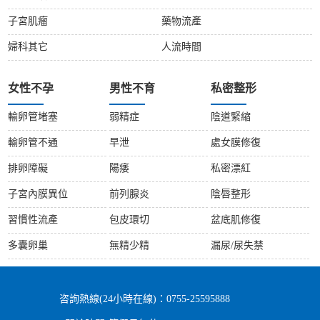
子宮肌瘤
藥物流產
婦科其它
人流時間
女性不孕
男性不育
私密整形
輸卵管堵塞
弱精症
陰道緊縮
輸卵管不通
早泄
處女膜修復
排卵障礙
陽痿
私密漂紅
子宮內膜異位
前列腺炎
陰唇整形
習慣性流產
包皮環切
盆底肌修復
多囊卵巢
無精少精
漏尿/尿失禁
咨詢熱線(24小時在線)：0755-25595888