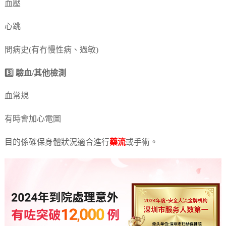
血壓
心跳
問病史(有冇慢性病、過敏)
3️⃣ 驗血/其他檢測
血常規
有時會加心電圖
目的係確保身體狀況適合進行
藥流
或手術。