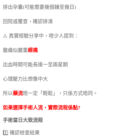
排出孕囊(可能需要幾個鐘至幾日)
回院或覆查，確認排清
⚠️ 真實經驗分享中，唔少人提到：
腹痛似嚴重
經痛
出血時間可能長達一至兩星期
心理壓力比想像中大
所以
藥流
唔一定「輕鬆」，只係方式唔同。
如果選擇手術
人流
，實際流程係點?
手術當日大致流程
1️⃣ 確認檢查結果