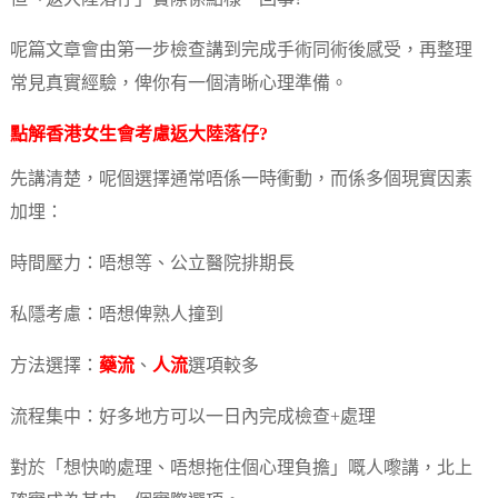
呢篇文章會由第一步檢查講到完成手術同術後感受，再整理
常見真實經驗，俾你有一個清晰心理準備。
點解香港女生會考慮返大陸落仔?
先講清楚，呢個選擇通常唔係一時衝動，而係多個現實因素
加埋：
時間壓力：唔想等、公立醫院排期長
私隱考慮：唔想俾熟人撞到
方法選擇：
藥流
、
人流
選項較多
流程集中：好多地方可以一日內完成檢查+處理
對於「想快啲處理、唔想拖住個心理負擔」嘅人嚟講，北上