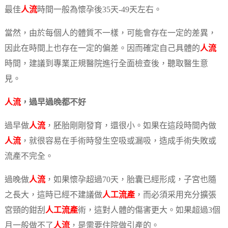
最佳
人流
時間一般為懷孕後35天-49天左右。
當然，由於每個人的體質不一樣，可能會存在一定的差異，
因此在時間上也存在一定的偏差。因而確定自己具體的
人流
時間，建議到專業正規醫院進行全面檢查後，聽取醫生意
見。
人流
，過早過晚都不好
過早做
人流
，胚胎剛剛發育，還很小。如果在這段時間內做
人流
，就很容易在手術時發生空吸或漏吸，造成手術失敗或
流產不完全。
過晚做
人流
，如果懷孕超過70天，胎囊已經形成，子宮也隨
之長大，這時已經不建議做
人工流產
，而必須采用充分擴張
宮頸的鉗刮
人工流產
術，這對人體的傷害更大。如果超過3個
月一般做不了
人流
，是需要住院做引產的。