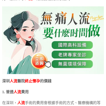
深圳
人流
醫院
終止懷孕
的價錢
1. 普通
人流
費用
在深圳，
人流
手術的費用會根據手術的方式、醫療機構的等