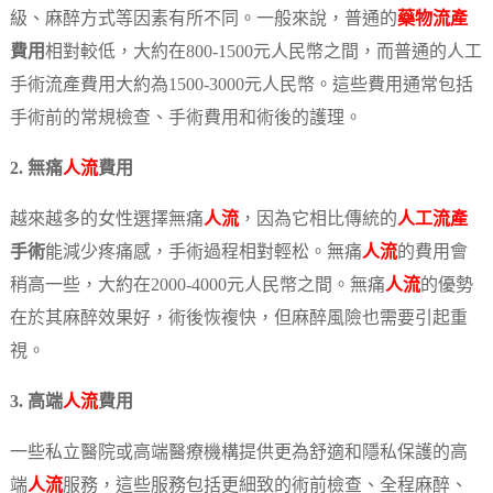
級、麻醉方式等因素有所不同。一般來說，普通的
藥物流產
費用
相對較低，大約在800-1500元人民幣之間，而普通的人工
手術流產費用大約為1500-3000元人民幣。這些費用通常包括
手術前的常規檢查、手術費用和術後的護理。
2. 無痛
人流
費用
越來越多的女性選擇無痛
人流
，因為它相比傳統的
人工流產
手術
能減少疼痛感，手術過程相對輕松。無痛
人流
的費用會
稍高一些，大約在2000-4000元人民幣之間。無痛
人流
的優勢
在於其麻醉效果好，術後恢複快，但麻醉風險也需要引起重
視。
3. 高端
人流
費用
一些私立醫院或高端醫療機構提供更為舒適和隱私保護的高
端
人流
服務，這些服務包括更細致的術前檢查、全程麻醉、