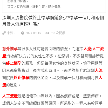
您現在的位置：
首页
>
特色診療
>
計劃生育
>
終止懷孕
深圳人流醫院做終止懷孕價錢多少?懷孕一個月和兩個
月做人流有區別嗎?
來源：
2024-09-15
758 次閱讀
意外懷孕
是很多女性可能會面臨的情況，而選擇
人流
(
人工流
產
)作為解決方式的女性也不少。在深圳，不少醫院和診所提
供
終止懷孕
的服務，但是每個女性的身體狀況、懷孕周期等
因素都會影響到手術方式和費用。下面將詳細介紹深圳
人流
醫院做
終止懷孕
的價格范圍，以及懷孕一個月和兩個月做
人
流
的區別。
人工流產
就是指懷孕14周以內，因為疾病或是一些遺傳病，
或個人決定不再繼續妊娠等原因，所采取的一種人為幹預手