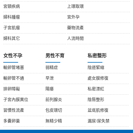
宮頸疾病
上環取環
婦科腫瘤
宮外孕
子宮肌瘤
藥物流產
婦科其它
人流時間
女性不孕
男性不育
私密整形
輸卵管堵塞
弱精症
陰道緊縮
輸卵管不通
早泄
處女膜修復
排卵障礙
陽痿
私密漂紅
子宮內膜異位
前列腺炎
陰唇整形
習慣性流產
包皮環切
盆底肌修復
多囊卵巢
無精少精
漏尿/尿失禁