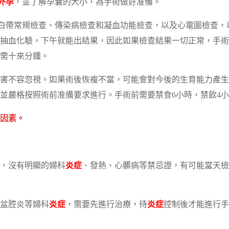
外孕
，並了解孕囊的大小，為手術做好准備。
白帶常規檢查、傳染病檢查和凝血功能檢查，以及心電圖檢查，
抽血化驗，下午就能出結果，因此如果檢查結果一切正常，手術
需十來分鍾。
害不容忽視。如果術後恢複不當，可能會對今後的生育能力產生
並嚴格按照術前准備要求進行。手術前需要禁食6小時，禁飲4
因素。
好，沒有明顯的婦科
炎症
、發熱、心髒病等禁忌證，有可能當天檢
盆腔炎等婦科
炎症
，需要先進行治療，待
炎症
控制後才能進行手