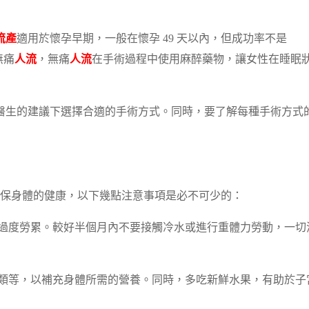
流產
適用於懷孕早期，一般在懷孕 49 天以內，但成功率不是
無痛
人流
，無痛
人流
在手術過程中使用麻醉藥物，讓女性在睡眠
醫生的建議下選擇合適的手術方式。同時，要了解每種手術方式
保身體的健康，以下幾點注意事項是必不可少的：
過度勞累。較好半個月內不要接觸冷水或進行重體力勞動，一切
蛋類等，以補充身體所需的營養。同時，多吃新鮮水果，有助於子