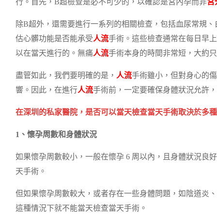
行。首先，B超檢查是必不可少的，以確認是宮內孕而非
宮
除B超外，還需要進行一系列的相關檢查，包括血尿常規、
估心髒功能是否能承受
人流
手術。這些檢查通常在每日早上
以在當天進行的。無痛
人流
手術本身的時間非常短，大約只
盡管如此，我們要明確的是，
人流
手術雖小，但對身心的傷
響。因此，在進行
人流
手術前，一定要確保身體狀況允許，
在深圳的私家醫院，是否可以當天檢查當天手術取決於多種
1、懷孕周數和身體狀況
如果懷孕周數較小，一般在懷孕 6 周以內，且身體狀況良
天手術。
但如果懷孕周數較大，或者存在一些身體問題，如陰道炎、
這種情況下就不能當天檢查當天手術。