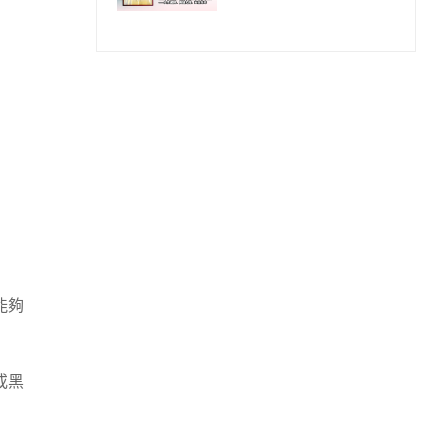
學選擇指南
能夠
或黑