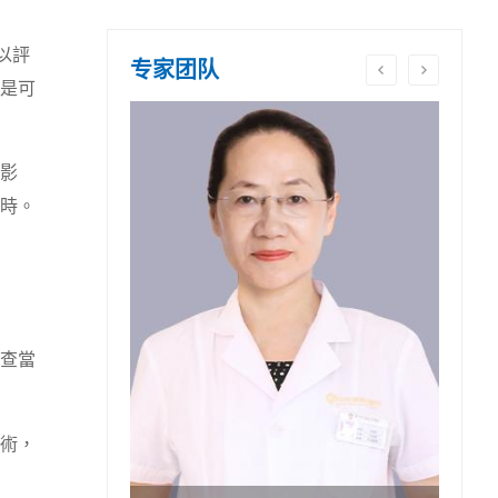
以評
专家团队
是可
影
小時。
查當
術，