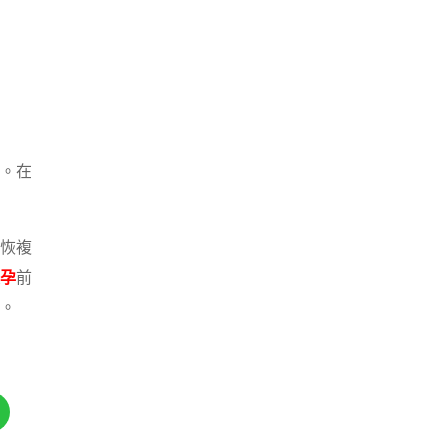
。在
恢複
孕
前
。