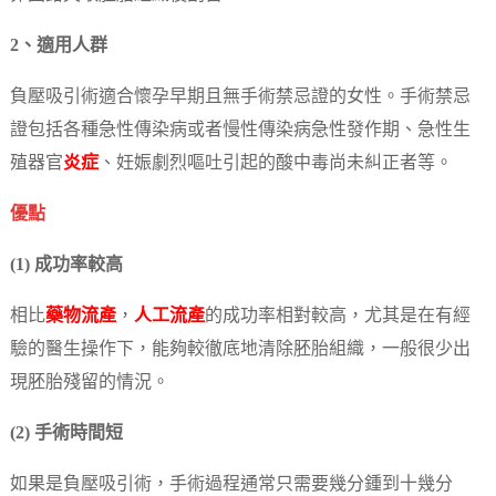
2、適用人群
負壓吸引術適合懷孕早期且無手術禁忌證的女性。手術禁忌
證包括各種急性傳染病或者慢性傳染病急性發作期、急性生
殖器官
炎症
、妊娠劇烈嘔吐引起的酸中毒尚未糾正者等。
優點
(1) 成功率較高
相比
藥物流產
，
人工流產
的成功率相對較高，尤其是在有經
驗的醫生操作下，能夠較徹底地清除胚胎組織，一般很少出
現胚胎殘留的情況。
(2) 手術時間短
如果是負壓吸引術，手術過程通常只需要幾分鍾到十幾分