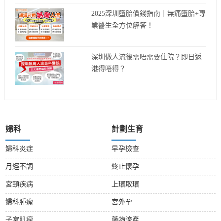
2025深圳墮胎價錢指南｜無痛墮胎+專
業醫生全方位解答！
深圳做人流後需唔需要住院？即日返
港得唔得？
婦科
計劃生育
婦科炎症
早孕檢查
月經不調
終止懷孕
宮頸疾病
上環取環
婦科腫瘤
宮外孕
子宮肌瘤
藥物流產