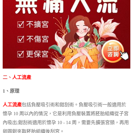
二、
人工流產
1、原理
人工流產
包括負壓吸引術和鉗刮術。負壓吸引術一般適用於
懷孕 10 周以內的情況，它是利用負壓裝置將胚胎組織從子宮
內吸出;鉗刮術適用於懷孕 10 - 14 周，需要先擴張宮頸，再用
卵圓鉗夾取胚胎組織後刮宮。