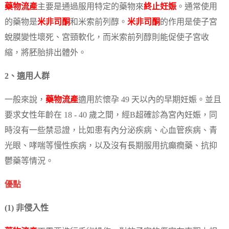
藥物流產
主要是通過服用特定的藥物來
終止妊娠
。通常使用
的藥物是
米非司酮
和米索前列醇。
米非司酮
的作用是使子宮
蛻膜變性壞死、宮頸軟化，而米索前列醇則能促使子宮收
縮，將胚胎排出體外。
2、適用人群
一般來說，
藥物流產
適用於懷孕 49 天以內的早期妊娠。並且
要求女性年齡在 18 - 40 歲之間，經B超確診為宮內妊娠，同
時沒有一些禁忌證，比如患有內分泌疾病、心血管疾病、青
光眼、哮喘等慢性疾病，以及沒有長期服用抗癲癇藥、抗抑
鬱藥等情況。
優點
(1) 非侵入性