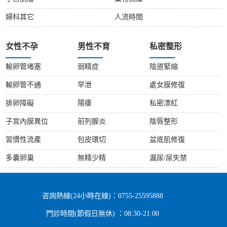
婦科其它
人流時間
女性不孕
男性不育
私密整形
輸卵管堵塞
弱精症
陰道緊縮
輸卵管不通
早泄
處女膜修復
排卵障礙
陽痿
私密漂紅
子宮內膜異位
前列腺炎
陰唇整形
習慣性流產
包皮環切
盆底肌修復
多囊卵巢
無精少精
漏尿/尿失禁
咨詢熱線(24小時在線)：0755-25595888
門診時間(節假日無休) ：08:30-21:00