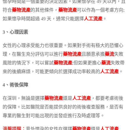
懷孕時間是一個重要的決定因素。如果懷孕在 49 天以內，且
符合
藥物流產
的其他條件，
藥物流產
可以作為一個考慮方向;
如果懷孕時間超過 49 天，通常只能選擇
人工流產
。
3、心理因素
女性的心理承受能力也很重要。如果對手術有極大的恐懼心
理，在醫生充分評估可以進行
藥物流產
且願意承擔
藥流
失敗
風險的情況下，可以嘗試
藥物流產
;但如果更擔心
藥流
失敗帶
來的後續麻煩，可能更傾向於選擇成功率較高的
人工流產
。
4、術後保障
在深圳，無論是選擇
藥物流產
還是
人工流產
，都要考慮術後
的保障。比如醫院是否能提供良好的術後複查服務，是否有
專業的醫生對可能出現的並發症進行及時處理等。
溫馨提醒：
意外懷孕的女性在選擇
藥物流產
還是
人工流產