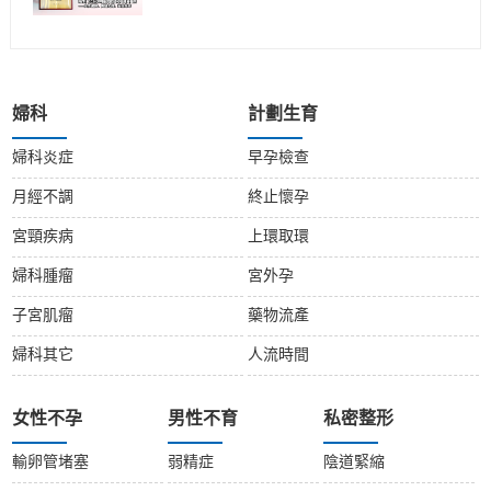
婦科
計劃生育
婦科炎症
早孕檢查
月經不調
終止懷孕
宮頸疾病
上環取環
婦科腫瘤
宮外孕
子宮肌瘤
藥物流產
婦科其它
人流時間
女性不孕
男性不育
私密整形
輸卵管堵塞
弱精症
陰道緊縮