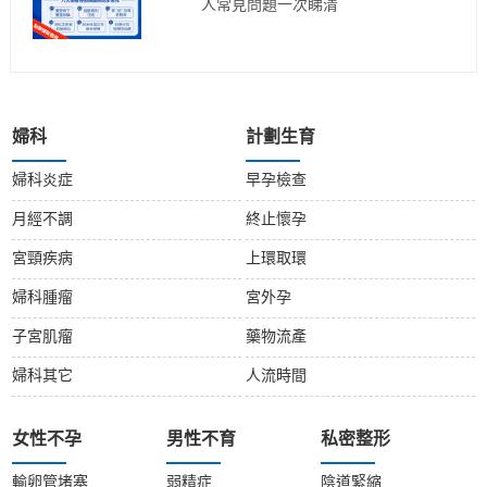
人常見問題一次睇清
婦科
計劃生育
婦科炎症
早孕檢查
月經不調
終止懷孕
宮頸疾病
上環取環
婦科腫瘤
宮外孕
子宮肌瘤
藥物流產
婦科其它
人流時間
女性不孕
男性不育
私密整形
輸卵管堵塞
弱精症
陰道緊縮