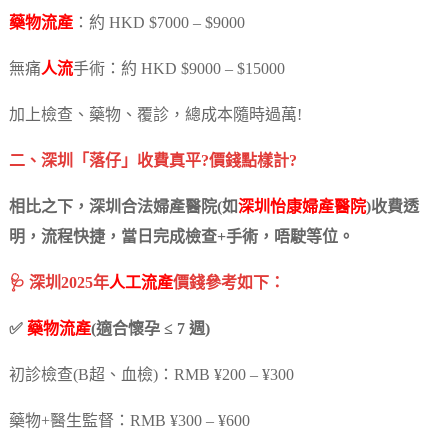
藥物流產
：約 HKD $7000 – $9000
無痛
人流
手術：約 HKD $9000 – $15000
加上檢查、藥物、覆診，總成本隨時過萬!
二、深圳「落仔」收費真平?價錢點樣計?
相比之下，深圳合法婦產醫院(如
深圳怡康婦產醫院
)收費透
明，流程快捷，當日完成檢查+手術，唔駛等位。
🩺 深圳2025年
人工流產
價錢參考如下：
✅
藥物流產
(適合懷孕 ≤ 7 週)
初診檢查(B超、血檢)：RMB ¥200 – ¥300
藥物+醫生監督：RMB ¥300 – ¥600