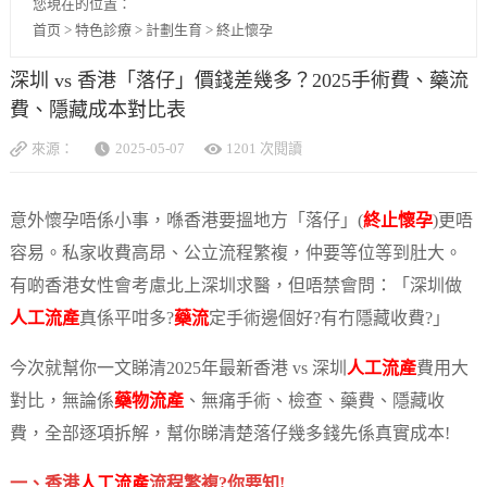
您現在的位置：
首页
>
特色診療
>
計劃生育
>
終止懷孕
深圳 vs 香港「落仔」價錢差幾多？2025手術費、藥流
費、隱藏成本對比表
來源：
2025-05-07
1201 次閱讀
意外懷孕唔係小事，喺香港要搵地方「落仔」(
終止懷孕
)更唔
容易。私家收費高昂、公立流程繁複，仲要等位等到肚大。
有啲香港女性會考慮北上深圳求醫，但唔禁會問：「深圳做
人工流產
真係平咁多?
藥流
定手術邊個好?有冇隱藏收費?」
今次就幫你一文睇清2025年最新香港 vs 深圳
人工流產
費用大
對比，無論係
藥物流產
、無痛手術、檢查、藥費、隱藏收
費，全部逐項拆解，幫你睇清楚落仔幾多錢先係真實成本!
一、香港
人工流產
流程繁複?你要知!