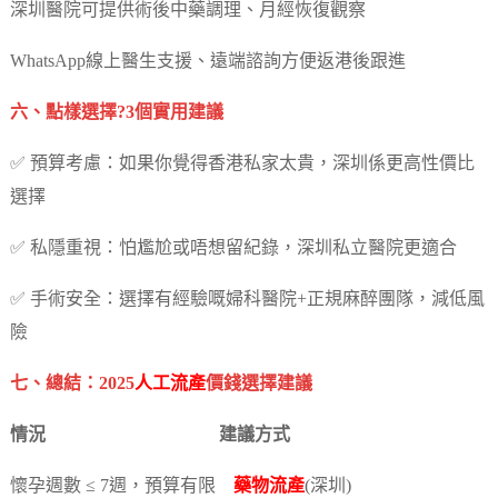
深圳醫院可提供術後中藥調理、月經恢復觀察
WhatsApp線上醫生支援、遠端諮詢方便返港後跟進
六、點樣選擇?3個實用建議
✅ 預算考慮：如果你覺得香港私家太貴，深圳係更高性價比
選擇
✅ 私隱重視：怕尷尬或唔想留紀錄，深圳私立醫院更適合
✅ 手術安全：選擇有經驗嘅婦科醫院+正規麻醉團隊，減低風
險
七、總結：2025
人工流產
價錢選擇建議
情況 建議方式
懷孕週數 ≤ 7週，預算有限
藥物流產
(深圳)