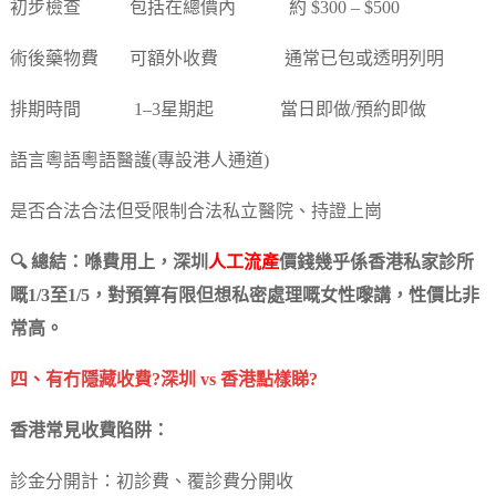
初步檢查 包括在總價內 約 $300 – $500
術後藥物費 可額外收費 通常已包或透明列明
排期時間 1–3星期起 當日即做/預約即做
語言粵語粵語醫護(專設港人通道)
是否合法合法但受限制合法私立醫院、持證上崗
🔍 總結：喺費用上，深圳
人工流產
價錢幾乎係香港私家診所
嘅1/3至1/5，對預算有限但想私密處理嘅女性嚟講，性價比非
常高。
四、有冇隱藏收費?深圳 vs 香港點樣睇?
香港常見收費陷阱：
診金分開計：初診費、覆診費分開收