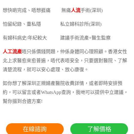
想快啲完成、唔想捱痛 無痛
人流
手術(深圳)
怕留紀錄、重私隱 私立婦科診所(深圳)
有婦科病史/年紀較大 建議手術流產+醫生監察
人工流產
唔只係價錢問題，仲係身體同心理照顧。香港女性
北上求醫愈來愈普遍，唔代表唔安全，只要選對醫院、了解
清楚流程，就可以安心處理、放心康復。
如你想了解深圳正規婦產醫院收費詳情，或者即時安排預
約，可以留言或者WhatsApp查詢，我哋可以提供中立建議，
幫你搵到合適方案!
在線諮詢
了解價格