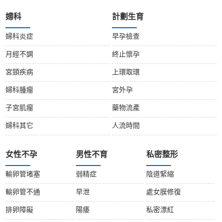
婦科
計劃生育
婦科炎症
早孕檢查
月經不調
終止懷孕
宮頸疾病
上環取環
婦科腫瘤
宮外孕
子宮肌瘤
藥物流產
婦科其它
人流時間
女性不孕
男性不育
私密整形
輸卵管堵塞
弱精症
陰道緊縮
輸卵管不通
早泄
處女膜修復
排卵障礙
陽痿
私密漂紅