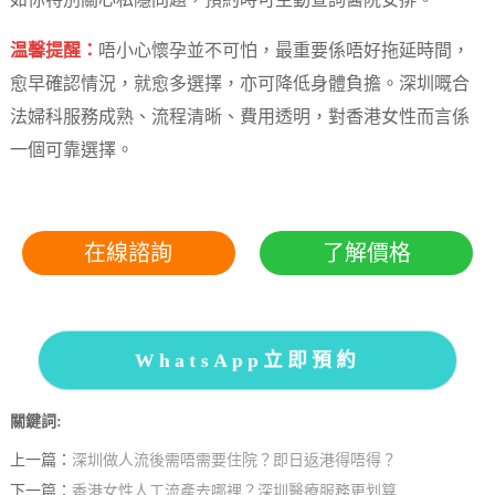
如你特別關心私隱問題，預約時可主動查詢醫院安排。
温馨提醒：
唔小心懷孕並不可怕，最重要係唔好拖延時間，
愈早確認情況，就愈多選擇，亦可降低身體負擔。深圳嘅合
法婦科服務成熟、流程清晰、費用透明，對香港女性而言係
一個可靠選擇。
在線諮詢
了解價格
WhatsApp立即預約
關鍵詞:
上一篇：
深圳做人流後需唔需要住院？即日返港得唔得？
下一篇：
香港女性人工流產去哪裡？深圳醫療服務更划算