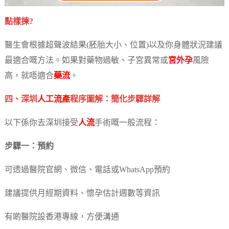
點樣揀?
醫生會根據超聲波結果(胚胎大小、位置)以及你身體狀況建議
最適合嘅方法。如果對藥物過敏、子宮異常或
宮外孕
風險
高，就唔適合
藥流
。
四、深圳
人工流產
程序圖解：簡化步驟詳解
以下係你去深圳接受
人流
手術嘅一般流程：
步驟一：預約
可透過醫院官網、微信、電話或WhatsApp預約
建議提供月經期資料、懷孕估計週數等資訊
有啲醫院設香港專線，方便溝通