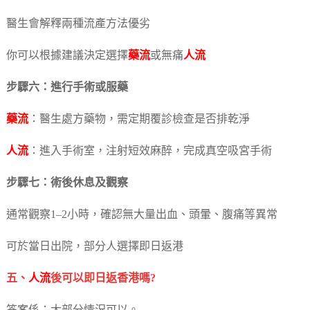
醫生會解釋兩種流產方法優劣
你可以根據建議決定選擇
藥流
或無痛
人流
步驟六：進行手術或服藥
藥流
：醫生處方藥物，需定期覆診檢查是否排乾淨
人流
：進入手術室，注射短效麻醉，完成真空吸宮手術
步驟七：術後休息及觀察
通常觀察1–2小時，確認無大量出血、頭暈、腹痛等異常
可於當日出院，部分人選擇即日返港
五、
人流
後可以即日返香港嗎?