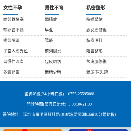
女性不孕
男性不育
私密整形
輸卵管堵塞
弱精症
陰道緊縮
輸卵管不通
早泄
處女膜修復
排卵障礙
陽痿
私密漂紅
子宮內膜異位
前列腺炎
陰唇整形
習慣性流產
包皮環切
盆底肌修復
多囊卵巢
無精少精
漏尿/尿失禁
咨詢熱線(24小時在線)：0755-25595888
門診時間(節假日無休) ：08:30-21:00
醫院地址：深圳市羅湖區紅桂路1018號(離羅湖口岸10分鍾路程)