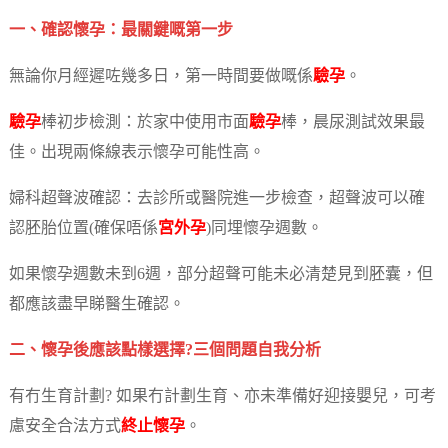
一、確認懷孕：最關鍵嘅第一步
無論你月經遲咗幾多日，第一時間要做嘅係
驗孕
。
驗孕
棒初步檢測：於家中使用市面
驗孕
棒，晨尿測試效果最
佳。出現兩條線表示懷孕可能性高。
婦科超聲波確認：去診所或醫院進一步檢查，超聲波可以確
認胚胎位置(確保唔係
宮外孕
)同埋懷孕週數。
如果懷孕週數未到6週，部分超聲可能未必清楚見到胚囊，但
都應該盡早睇醫生確認。
二、懷孕後應該點樣選擇?三個問題自我分析
有冇生育計劃? 如果冇計劃生育、亦未準備好迎接嬰兒，可考
慮安全合法方式
終止懷孕
。