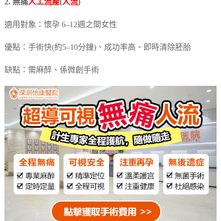
2. 無痛
人工流產
(
人流
)
適用對象：懷孕 6–12週之間女性
優點：手術快(約5–10分鐘)、成功率高、即時清除胚胎
缺點：需麻醉、係微創手術