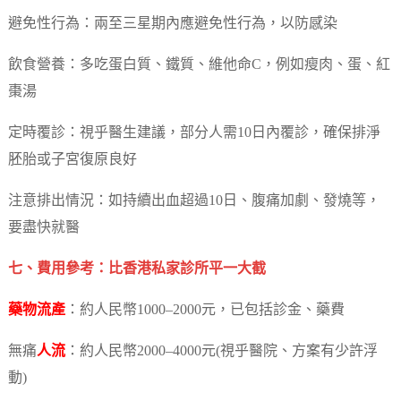
避免性行為：兩至三星期內應避免性行為，以防感染
飲食營養：多吃蛋白質、鐵質、維他命C，例如瘦肉、蛋、紅
棗湯
定時覆診：視乎醫生建議，部分人需10日內覆診，確保排淨
胚胎或子宮復原良好
注意排出情況：如持續出血超過10日、腹痛加劇、發燒等，
要盡快就醫
七、費用參考：比香港私家診所平一大截
藥物流產
：約人民幣1000–2000元，已包括診金、藥費
無痛
人流
：約人民幣2000–4000元(視乎醫院、方案有少許浮
動)