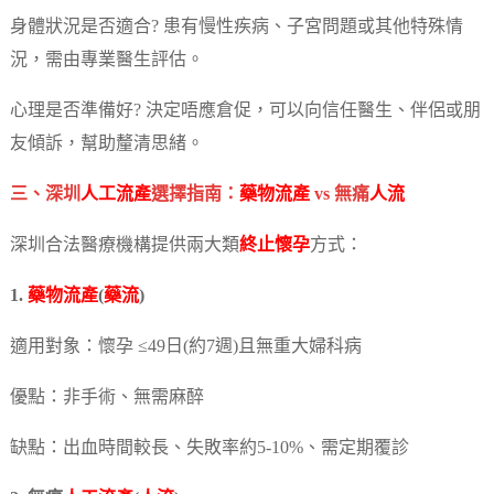
身體狀況是否適合? 患有慢性疾病、子宮問題或其他特殊情
況，需由專業醫生評估。
心理是否準備好? 決定唔應倉促，可以向信任醫生、伴侶或朋
友傾訴，幫助釐清思緒。
三、深圳
人工流產
選擇指南：
藥物流產
vs 無痛
人流
深圳合法醫療機構提供兩大類
終止懷孕
方式：
1.
藥物流產
(
藥流
)
適用對象：懷孕 ≤49日(約7週)且無重大婦科病
優點：非手術、無需麻醉
缺點：出血時間較長、失敗率約5-10%、需定期覆診