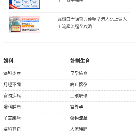
羅湖口岸睇醫方便嗎？港人北上做人
工流產流程全攻略
婦科
計劃生育
婦科炎症
早孕檢查
月經不調
終止懷孕
宮頸疾病
上環取環
婦科腫瘤
宮外孕
子宮肌瘤
藥物流產
婦科其它
人流時間