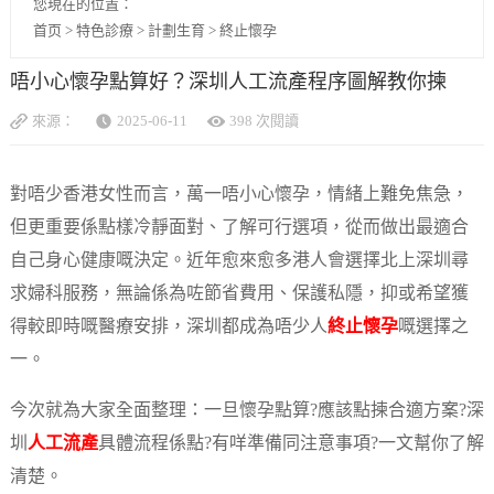
您現在的位置：
首页
>
特色診療
>
計劃生育
>
終止懷孕
唔小心懷孕點算好？深圳人工流產程序圖解教你揀
來源：
2025-06-11
398 次閱讀
對唔少香港女性而言，萬一唔小心懷孕，情緒上難免焦急，
但更重要係點樣冷靜面對、了解可行選項，從而做出最適合
自己身心健康嘅決定。近年愈來愈多港人會選擇北上深圳尋
求婦科服務，無論係為咗節省費用、保護私隱，抑或希望獲
得較即時嘅醫療安排，深圳都成為唔少人
終止懷孕
嘅選擇之
一。
今次就為大家全面整理：一旦懷孕點算?應該點揀合適方案?深
圳
人工流產
具體流程係點?有咩準備同注意事項?一文幫你了解
清楚。