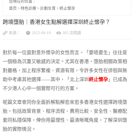
您現在的位置：
首页
>
特色診療
>
計劃生育
>
終止懷孕
跨境墮胎｜香港女生點解選擇深圳終止懷孕？
來源：
2025-06-19
385 次閱讀
對於每一位面對意外懷孕的女性而言，「要唔要生」往往是
一個極為沉重又敏感的決定。尤其在香港，墮胎相關政策相
對嚴格，加上程序繁複、資源有限，令許多女性在徘徊與無
助中考慮其他選擇——其中，「北上深圳
終止懷孕
」已成為
不少港人心中一個實際可行的方案。
呢篇文章會同你全面拆解點解愈來愈多香港女性選擇跨境墮
胎，包括政策背景、程序流程、費用比較、安全性、醫療配
套同私隱保障，俾你用最理性、最清晰嘅角度，了解深圳墮
胎的實際情況。