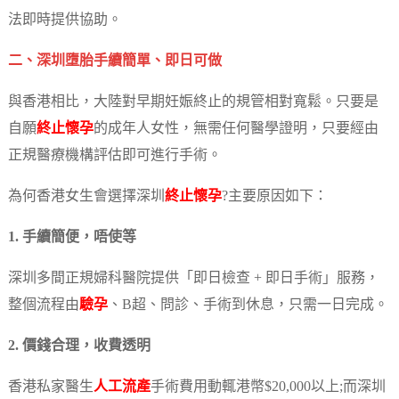
法即時提供協助。
二、深圳墮胎手續簡單、即日可做
與香港相比，大陸對早期妊娠終止的規管相對寬鬆。只要是
自願
終止懷孕
的成年人女性，無需任何醫學證明，只要經由
正規醫療機構評估即可進行手術。
為何香港女生會選擇深圳
終止懷孕
?主要原因如下：
1. 手續簡便，唔使等
深圳多間正規婦科醫院提供「即日檢查 + 即日手術」服務，
整個流程由
驗孕
、B超、問診、手術到休息，只需一日完成。
2. 價錢合理，收費透明
香港私家醫生
人工流產
手術費用動輒港幣$20,000以上;而深圳