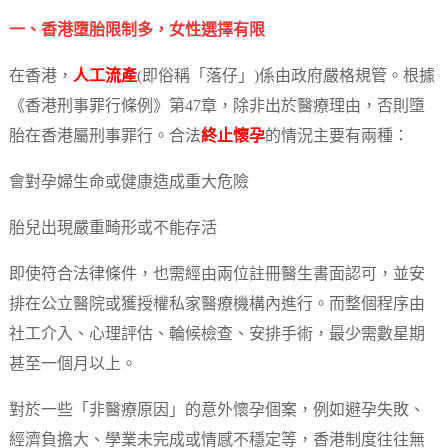
一、香港墮胎限制多，女性選擇有限
在香港，
人工流產
(即俗稱「落仔」)係由政府嚴格規管。根據
《香港刑事罪行條例》第47章，除非出於醫療理由，否則墮
胎在香港屬刑事罪行。合法
終止懷孕
的情況主要有兩種：
會對孕婦生命或健康造成重大危險
胎兒出現嚴重畸形或不能存活
即使符合法律條件，也需經由兩位註冊醫生書面認可，並安
排在公立醫院或獲授權私家醫療機構內進行。而整個程序由
社工介入、心理評估、輪候檢查、安排手術，最少需數星期
甚至一個月以上。
對於一些「非醫療原因」的意外懷孕個案，例如避孕失敗、
經濟負擔大、學業未完成或情感不穩定等，香港制度往往無