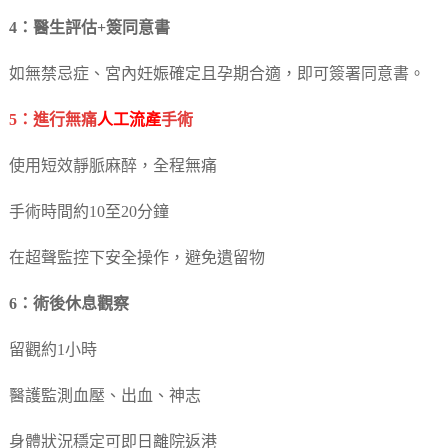
4：醫生評估+簽同意書
如無禁忌症、宮內妊娠確定且孕期合適，即可簽署同意書。
5：進行無痛
人工流產
手術
使用短效靜脈麻醉，全程無痛
手術時間約10至20分鐘
在超聲監控下安全操作，避免遺留物
6：術後休息觀察
留觀約1小時
醫護監測血壓、出血、神志
身體狀況穩定可即日離院返港