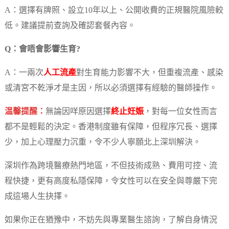
A：選擇有牌照、設立10年以上、公開收費的正規醫院風險較
低。建議提前查詢及確認套餐內容。
Q：會唔會影響生育?
A：一兩次
人工流產
對生育能力影響不大，但重複流產、感染
或清宮不乾淨才是主因，所以必須選擇有經驗的醫師操作。
温馨提醒：
無論因咩原因選擇
終止妊娠
，對每一位女性而言
都不是輕鬆的決定。香港制度雖有保障，但程序冗長、選擇
少，加上心理壓力沉重，令不少人寧願北上深圳解決。
深圳作為跨境醫療熱門地區，不但技術成熟、費用可控、流
程快捷，更有高度私隱保障，令女性可以在安全與尊嚴下完
成這場人生抉擇。
如果你正在猶豫中，不妨先與專業醫生諮詢，了解自身情況