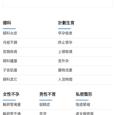
婦科
計劃生育
婦科炎症
早孕檢查
月經不調
終止懷孕
宮頸疾病
上環取環
婦科腫瘤
宮外孕
子宮肌瘤
藥物流產
婦科其它
人流時間
女性不孕
男性不育
私密整形
輸卵管堵塞
弱精症
陰道緊縮
輸卵管不通
早泄
處女膜修復