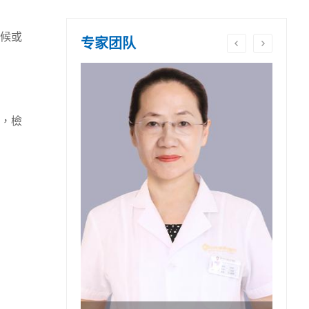
候或
专家团队
費，檢