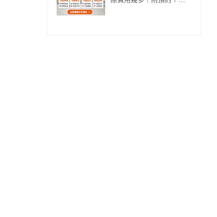
際費用幾多？附預約＋交
通貼士