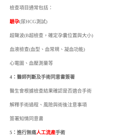
檢查項目通常包括：
驗孕
(尿HCG測試)
超聲波(B超檢查，確定孕囊位置與大小)
血液檢查(血型、血常規、凝血功能)
心電圖、血壓測量等
4：醫師判斷及手術同意書簽署
醫生會根據檢查結果確認是否適合手術
解釋手術過程、風險與術後注意事項
簽署知情同意書
5：進行無痛
人工流產
手術