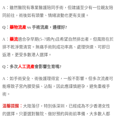
A：雖然醫院有專業醫護陪同手術，但建議至少有一位親友陪
同前往，術後如有頭暈、情緒波動也更有支援。
Q：
藥物流產
vs 手術流產，邊樣好?
A：
藥流
適合孕早期(5–7週內)且希望自然排出者，但風險在於
排不乾淨需清宮。無痛手術則成功率高、處理快速、可即日
返港，更受多數港人選擇。
Q：多次
人工流產
會影響生育嗎?
A：如手術安全、術後護理得宜，一般不影響。但多次流產可
能導致子宮內膜受損、沾黏，因此應謹慎避孕，避免重複手
術。
温馨提醒：
大陸落仔，特別係深圳，已經成為不少香港女性
的選擇。只要選對醫院、做好預約與術前準備，大多數人都