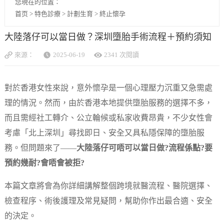
您現在的位置：
首页
>
特色診療
>
計劃生育
>
終止懷孕
大陸落仔可以當日做？深圳墮胎手術流程＋預約須知
來源：
2025-06-19
2341 次閱讀
對於香港女性來說，意外懷孕是一個心理壓力沉重又急需處
理的情況。然而，由於香港本地提供墮胎服務的選擇不多，
而且需經社工轉介、公立輪候或私家收費昂貴，不少女性會
考慮「北上深圳」尋找即日、安全又具私隱保障的墮胎服
務。但問題來了——
大陸落仔可唔可以當日做?流程係點?要
預約幾耐?會唔會被拒?
本篇文章將會為你詳細講解整個跨境就醫流程、醫院選擇、
檢查程序、術後護理及常見疑問，幫助你作出最合適、安全
的決定。