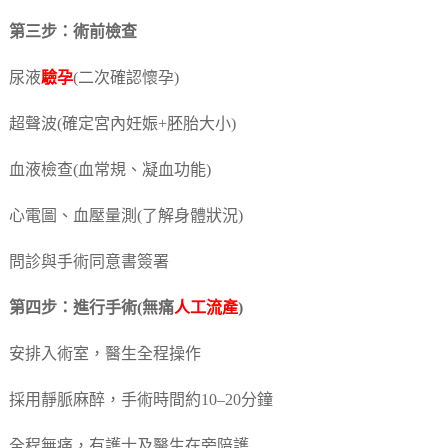
第三步：術前檢查
尿液
驗孕
(二次確認懷孕)
超聲波(確定宮內妊娠+胚胎大小)
血液檢查(血常規、凝血功能)
心電圖、血壓量測(了解身體狀況)
問診與手術同意書簽署
第四步：進行手術(無痛
人工流產
)
安排入術室，醫生全程操作
採用靜脈麻醉，手術時間約10–20分鐘
全程無痛，有護士及醫生在旁陪護