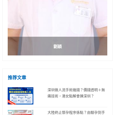
劉穎
推荐文章
深圳做人流手術幾錢？價錢透明＋無
痛技術，港女點解會揀深圳？
大陸終止懷孕程序係點？由驗孕到手