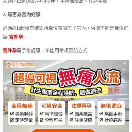
太遲(>12週)屬於中期引產，手術風險高、程序複雜
2. 是否為宮內妊娠
必須經B超檢查確認胎囊位置屬於子宮內，否則可能是異位妊
娠(
宮外孕
)
宮外孕
需手術處理，不能用常規墮胎方式