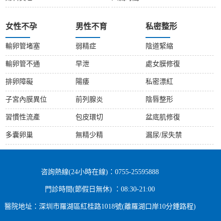
女性不孕
男性不育
私密整形
輸卵管堵塞
弱精症
陰道緊縮
輸卵管不通
早泄
處女膜修復
排卵障礙
陽痿
私密漂紅
子宮內膜異位
前列腺炎
陰唇整形
習慣性流產
包皮環切
盆底肌修復
多囊卵巢
無精少精
漏尿/尿失禁
咨詢熱線(24小時在線)：0755-25595888
門診時間(節假日無休) ：08:30-21:00
醫院地址：深圳市羅湖區紅桂路1018號(離羅湖口岸10分鍾路程)