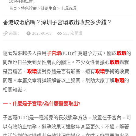
您現在的位置：
首页
>
特色診療
>
計劃生育
>
上環取環
香港取環痛嗎？深圳子宮環取出收費多少錢？
來源：
2025-01-03
555 次閱讀
隨著越來越多人採用
子宮環
(IUD)作為避孕方式，關於
取環
的
問題也日益受到女性朋友的關注。不少女性會擔心
取環
過程
是否痛苦，
取環
後對身體是否有影響，還有
取環
手術的收費
問題。本篇文章將詳細解答以上疑問，幫助大家了解
取環
的
相關知識。
一、什麼是子宮環?為什麼需要取出?
子宮環(IUD)是一種常見的長效避孕方法，放置在子宮內，可
以有效防止懷孕，避孕效果可達數年甚至更久。不過，隨著