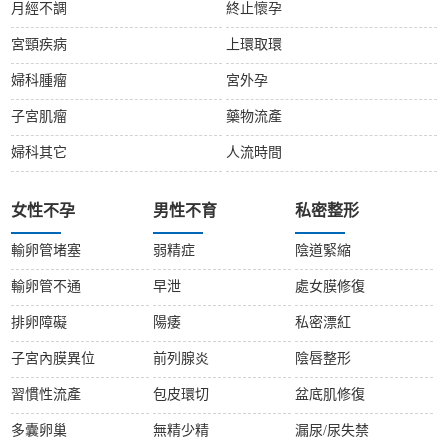
月經不調
終止懷孕
宮頸疾病
上環取環
婦科腫瘤
宮外孕
子宮肌瘤
藥物流產
婦科其它
人流時間
女性不孕
男性不育
私密整形
輸卵管堵塞
弱精症
陰道緊縮
輸卵管不通
早泄
處女膜修復
排卵障礙
陽痿
私密漂紅
子宮內膜異位
前列腺炎
陰唇整形
習慣性流產
包皮環切
盆底肌修復
多囊卵巢
無精少精
漏尿/尿失禁