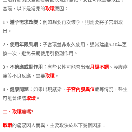
生活計劃的改變或者身體狀況的變化，女性可能需要取出子
宮環，以下是常見的
取環
原因：
1、避孕需求改變：
例如想要再次懷孕，則需要將子宮環取
出。
2、使用年限到期：
子宮環並非永久使用，通常建議5-10年更
換一次，避免長期使用引發副作用。
3、不適應或副作用：
有些女性可能會出現
月經不調
、腰腹疼
痛等不良反應，需要
取環
。
4、健康問題：
如果出現感染、
子宮內膜異位
症等情況，醫生
可能會建議
取環
。
二、
取環
痛嗎?
取環
的痛感因人而異，主要取決於以下幾個因素：