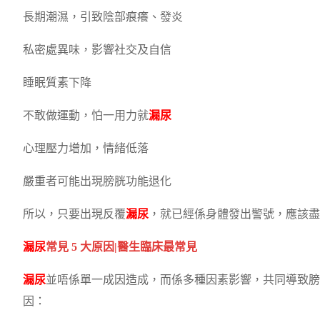
長期潮濕，引致陰部痕癢、發炎
私密處異味，影響社交及自信
睡眠質素下降
不敢做運動，怕一用力就
漏尿
心理壓力增加，情緒低落
嚴重者可能出現膀胱功能退化
所以，只要出現反覆
漏尿
，就已經係身體發出警號，應該
漏尿
常見 5 大原因|醫生臨床最常見
漏尿
並唔係單一成因造成，而係多種因素影響，共同導致膀
因：