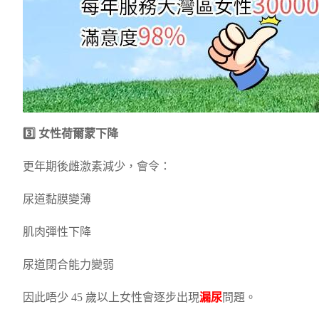
3️⃣ 女性荷爾蒙下降
更年期後雌激素減少，會令：
尿道黏膜變薄
肌肉彈性下降
尿道閉合能力變弱
因此唔少 45 歲以上女性會逐步出現
漏尿
問題。