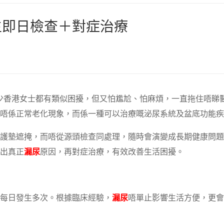
生即日檢查＋對症治療
少香港女士都有類似困擾，但又怕尷尬、怕麻煩，一直拖住唔睇
唔係正常老化現象，而係一種可以治療嘅泌尿系統及盆底功能疾
護墊遮掩，而唔從源頭檢查同處理，隨時會演變成長期健康問題
出真正
漏尿
原因，再對症治療，有效改善生活困擾。
每日發生多次。根據臨床經驗，
漏尿
唔單止影響生活方便，更會