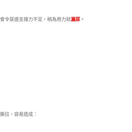
會令尿道支撐力不足，稍為用力就
漏尿
。
撕拉，容易造成：