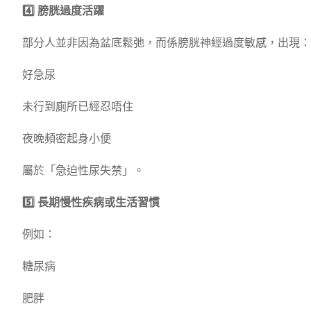
4️⃣ 膀胱過度活躍
部分人並非因為盆底鬆弛，而係膀胱神經過度敏感，出現：
好急尿
未行到廁所已經忍唔住
夜晚頻密起身小便
屬於「急迫性尿失禁」。
5️⃣ 長期慢性疾病或生活習慣
例如：
糖尿病
肥胖