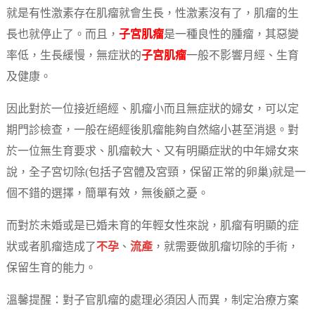
就是有性激素存在肌瘤就會生長，性激素沒有了，肌瘤的生
長也就停止了。而且，
子宮肌瘤
是一種良性的腫瘤，其惡變
率低，生長緩慢，無症狀的
子宮肌瘤
一般不影響月經、生育
及健康。
因此對於一位接近絕經、肌瘤小而且無症狀的婦女，可以定
期門診檢查，一般在絕經後肌瘤能夠自然縮小甚至消退。對
於一位無生育要求、肌瘤較大、又有明顯症狀的中年婦女來
說，全子宮切除(包括子宮體及宮頸，保留正常的卵巢)就是一
個不錯的選擇，簡單有效，無後顧之憂。
而對於未婚或是已婚未育的年輕女性來說，肌瘤有明顯的症
狀或者肌瘤造成了
不孕
、
流產
，就需要做肌瘤切除的手術，
保留生育的能力。
溫馨提醒：對子官肌瘤的處理必須因人而異，制定治療方案