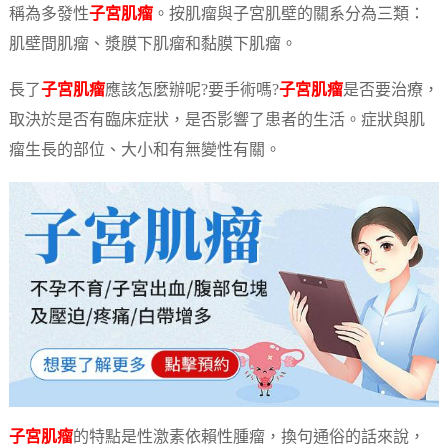
稱為多發性
子宮肌瘤
。按肌瘤與子宮肌壁的關系分為三類：
肌壁間肌瘤、漿膜下肌瘤和黏膜下肌瘤。
長了
子宮肌瘤
應該怎麼辦呢?要手術嗎?
子宮肌瘤
是否要治療，
取決於是否有臨床症狀，是否影響了患者的生活。症狀與肌
瘤生長的部位、大小和有無變性有關。
子宮肌瘤
的特點是性激素依賴性腫瘤，換句通俗的話來說，