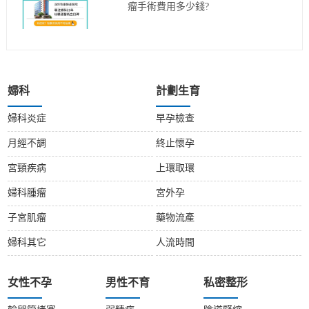
瘤手術費用多少錢?
婦科
計劃生育
婦科炎症
早孕檢查
月經不調
終止懷孕
宮頸疾病
上環取環
婦科腫瘤
宮外孕
子宮肌瘤
藥物流產
婦科其它
人流時間
女性不孕
男性不育
私密整形