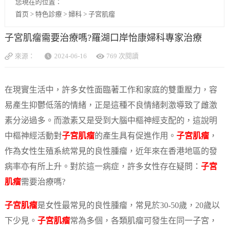
您現在的位置：
首页
>
特色診療
>
婦科
>
子宮肌瘤
子宮肌瘤需要治療嗎?羅湖口岸怡康婦科專家治療
來源：
2024-06-16
769 次閱讀
在現實生活中，許多女性面臨著工作和家庭的雙重壓力，容
易產生抑鬱低落的情緒，正是這種不良情緒刺激導致了雌激
素分泌過多。而激素又是受到大腦中樞神經支配的，這說明
中樞神經活動對
子宮肌瘤
的產生具有促進作用。
子宮肌瘤
，
作為女性生殖系統常見的良性腫瘤，近年來在香港地區的發
病率亦有所上升。對於這一病症，許多女性存在疑問：
子宮
肌瘤
需要治療嗎?
子宮肌瘤
是女性最常見的良性腫瘤，常見於30-50歲，20歲以
下少見。
子宮肌瘤
常為多個，各類肌瘤可發生在同一子宮，