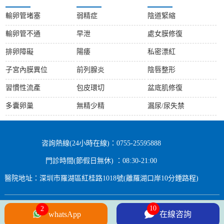
輸卵管堵塞
弱精症
陰道緊縮
輸卵管不通
早泄
處女膜修復
排卵障礙
陽痿
私密漂紅
子宮內膜異位
前列腺炎
陰唇整形
習慣性流產
包皮環切
盆底肌修復
多囊卵巢
無精少精
漏尿/尿失禁
咨詢熱線(24小時在線)：0755-25595888
門診時間(節假日無休) ：08:30-21:00
醫院地址：深圳市羅湖區紅桂路1018號(離羅湖口岸10分鍾路程)
10
2
Copyright © 2024 All rights Reserved.
whatsApp
在線咨詢