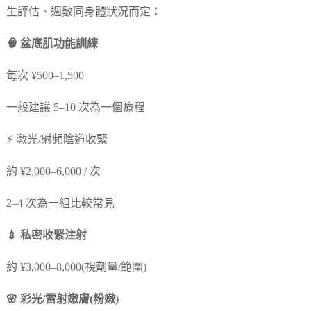
生評估、週數同身體狀況而定：
🧠 盆底肌功能訓練
每次 ¥500–1,500
一般建議 5–10 次為一個療程
⚡ 激光/射頻陰道收緊
約 ¥2,000–6,000 / 次
2–4 次為一組比較常見
💉 私密收緊注射
約 ¥3,000–8,000(視劑量/範圍)
🌸 彩光/雷射嫩膚(粉嫩)