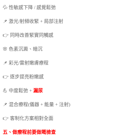
💦 性敏感下降 / 感覺鬆弛
📌 激光/射頻收緊 + 局部注射
👉 同時改善緊實同觸感
🌸 色素沉澱、暗沉
📌 彩光/雷射嫩膚療程
👉 逐步提亮粉嫩感
💪 中度鬆弛 +
漏尿
📌 混合療程(儀器 + 能量 + 注射)
👉 客制化方案相對全面
五、做療程前要做嘅檢查