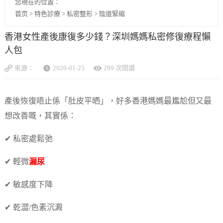
您現在的位置：
首页
>
特色診療
>
私密整形
>
陰道緊縮
香港女性產後康復多少錢？深圳媽媽私密修復療程懶
人包
來源：
2026-01-25
299 次閱讀
產後恢復唔止係「肚皮平晒」，好多香港媽媽最尷尬但又最
想改善嘅，其實係：
✔ 私密處鬆弛
✔ 輕微
漏尿
✔ 敏感度下降
✔ 乾澀/色素沉澱