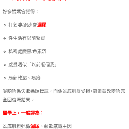
好多媽媽會覺得：
🔹 打乞嚏/跑步會
漏尿
🔹 性生活冇以前緊實
🔹 私密處變黑/色素沉
🔹 感覺唔似「以前嗰個我」
🔹 局部乾澀、痕癢
呢啲唔係失敗媽媽標誌，而係盆底肌群受損+荷爾蒙改變唔完
全回復嘅結果。
醫學上，一般認為：
盆底肌鬆弛係
漏尿
、鬆軟感嘅主因