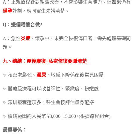
A：正規療程針對組織改善，不會影響生育能力。但如果仍有
備孕
計劃，應同醫生先講清楚。
Q：邊個唔適合做?
A：急性
炎症
、懷孕中、未完全恢復傷口者，需先處理基礎問
題。
九、總結：產後康復+私密修復要睇清楚
✨ 私密處鬆弛、
漏尿
、敏感下降係產後常見困擾
✨ 醫療級療程可以改善彈性、緊緻度、粉嫩感
✨ 深圳療程選項多，醫生會按評估量身配搭
✨ 價錢範圍約人民幣 ¥3,000–15,000+(根據療程組合)
最重要係：