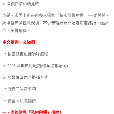
✔ 產後自信心唔見咗
於是，市面上愈來愈多人探索「私密修復療程」──尤其係有
跨境醫療彈性嘅深圳，不少年輕媽媽開始喺邊度諮詢、做評
估、安排療程。
本文幫你一文睇哂：
📌 私密修復包括啲咩療程
📌 2026 深圳費用範圍(懷孕週數唔同)
📌 哪類情況適合邊種方式
📌 流程同注意事項
📌 安全同私隱指南
一、產後常見「私密困擾」係咩?