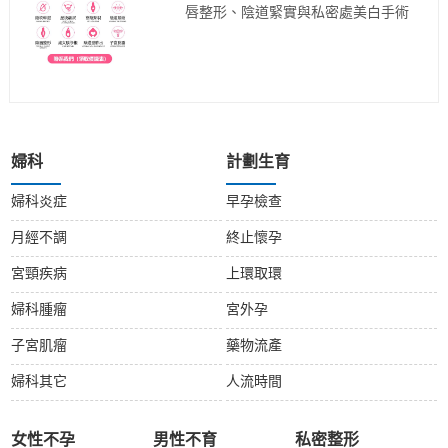
唇整形、陰道緊實與私密處美白手術
婦科
計劃生育
婦科炎症
早孕檢查
月經不調
終止懷孕
宮頸疾病
上環取環
婦科腫瘤
宮外孕
子宮肌瘤
藥物流產
婦科其它
人流時間
女性不孕
男性不育
私密整形