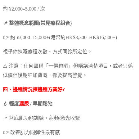
約 ¥2,000–5,000 / 次
📌 整體概念範圍(常見療程組合)
👉 約 ¥3,000–15,000+(港幣約HK$3,300–HK$16,500+)
視乎你揀嘅療程次數、方式同診所定位。
⚠️ 注意：任何聲稱「一價包晒」但唔講清楚項目，或者只係
低價但後期狂加費嘅，都要提高警覺。
四、邊種情況揀邊種方案好?
💧 輕度
漏尿
/ 早期鬆弛
📌 盆底肌功能訓練 + 射頻/激光收緊
👉 改善肌力同彈性最有感