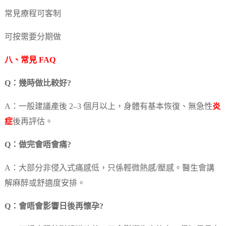
常見療程可客制
可按需要分期做
八、常見 FAQ
Q：幾時做比較好?
A：一般建議產後 2–3 個月以上，身體有基本恢復、無急性
炎
症
後再評估。
Q：做完會唔會痛?
A：大部分非侵入式痛感低，只係輕微熱感/壓感。醫生會講
解麻醉或舒適度安排。
Q：會唔會影響日後再懷孕?