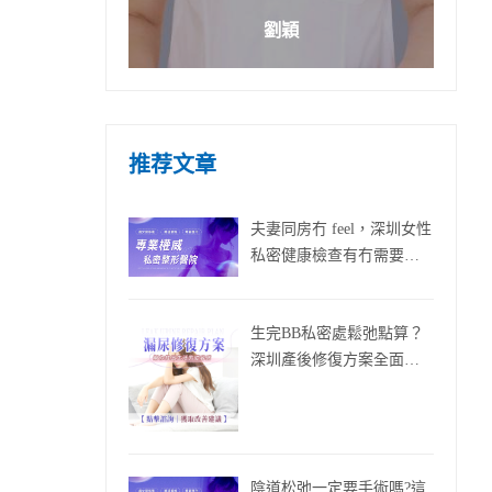
劉穎
推荐文章
夫妻同房冇 feel，深圳女性
私密健康檢查有冇需要
做？
生完BB私密處鬆弛點算？
深圳產後修復方案全面分
析
陰道松弛一定要手術嗎?這