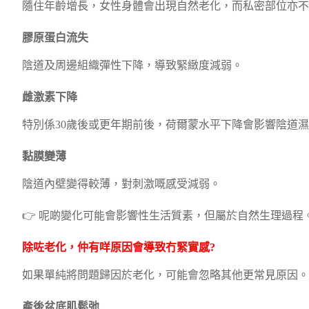
隨住年齡增長，女性身體會出現自然老化，而私密部位亦不
膠原蛋白流失
陰道及周邊組織彈性下降，導致緊緻度減弱。
雌激素下降
特別係30歲後或更年期前後，荷爾蒙水平下降會影響陰道
黏膜變薄
陰道內壁變得較薄，對刺激嘅感受減弱。
👉 呢啲變化可能會影響性生活質素，但屬於自然生理過程
除咗老化，仲有咩原因會導致冇緊實感?
如果單純將問題歸因於老化，可能會忽略其他更常見原因。
產後盆底肌鬆弛