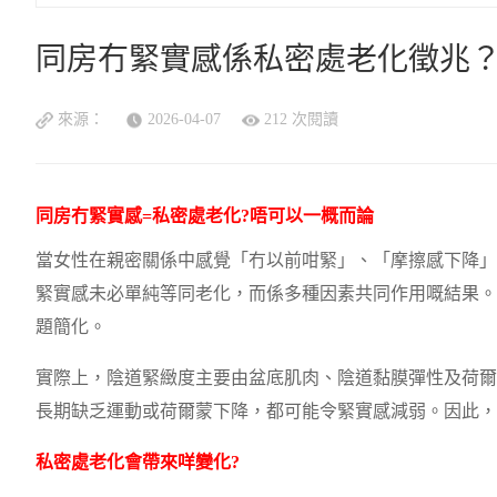
同房冇緊實感係私密處老化徵兆
來源：
2026-04-07
212 次閱讀
同房冇緊實感=私密處老化?唔可以一概而論
當女性在親密關係中感覺「冇以前咁緊」、「摩擦感下降」
緊實感未必單純等同老化，而係多種因素共同作用嘅結果。
題簡化。
實際上，陰道緊緻度主要由盆底肌肉、陰道黏膜彈性及荷爾
長期缺乏運動或荷爾蒙下降，都可能令緊實感減弱。因此，
私密處老化會帶來咩變化?