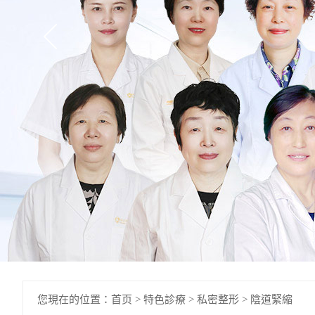
您現在的位置：
首页
>
特色診療
>
私密整形
>
陰道緊縮