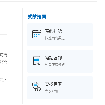
就診指南
預約挂號
快速預約渠道
房冇
電話咨詢
將問
免費在線咨詢
足、
查找專家
專家介紹