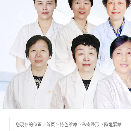
您現在的位置：
首页
>
特色診療
>
私密整形
>
陰道緊縮