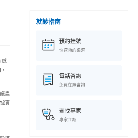
就診指南
預約挂號
快速預約渠道
有感
口，
電話咨詢
免費在線咨詢
議盡
據實
查找專家
專家介紹