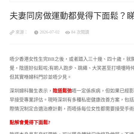
夫妻同房做運動都覺得下面鬆？
來源：
2026-07-02
84 次閱讀
唔少香港女性生完BB之後，或者踏入三十幾、四十歲，就
覺，陰道好似鬆咗;有啲人跑步、跳繩、大笑甚至打噴嚏時
但其實喺婦科門診並唔少見。
深圳婦科醫生表示，
陰道鬆弛
唔一定係疾病，但如果已經影
早接受專業評估。現時深圳有多種私密健康改善方案，包括
際情況制定合適治療計劃，而唔係每位女性都需要接受手術
點解會覺得下面鬆?