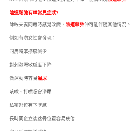
陰道鬆弛
有咩常見症狀?
除咗夫妻同房時感覺改變，
陰道鬆弛
仲可能伴隨其他情況。
例如有啲女性會發現：
同房時摩擦感減少
對刺激嘅敏感度下降
做運動時容易
漏尿
咳嗽、打噴嚏會滲尿
私密部位有下墜感
長時間企立後盆骨位置容易疲倦