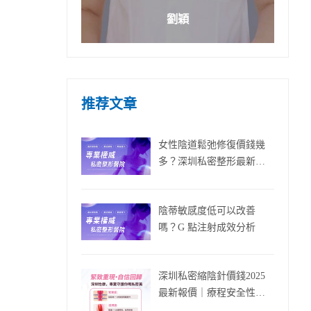
劉穎
推荐文章
女性陰道鬆弛修復價錢幾
多？深圳私密整形最新報
價
陰蒂敏感度低可以改善
嗎？G 點注射成效分析
深圳私密縮陰針價錢2025
最新報價｜療程安全性＋
見效時間