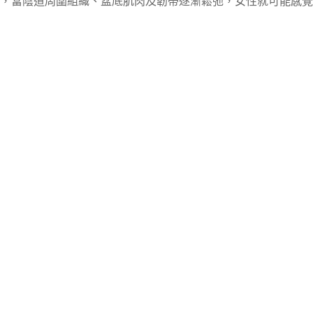
，當陰道周圍組織、盆底肌肉及韌帶逐漸鬆弛，女性就可能感覺