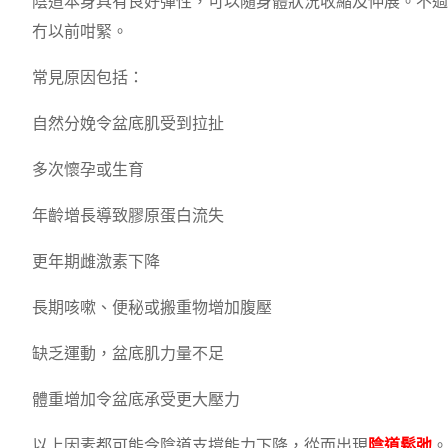
陰道本身具有良好彈性，可以隨身體狀況收縮及伸展。不過
冇以前咁緊。
常見原因包括：
自然分娩令盆底肌受到拉扯
多次懷孕或生育
年齡增長導致膠原蛋白流失
更年期雌激素下降
長期咳嗽、便秘或搬重物增加腹壓
缺乏運動，盆底肌力量不足
體重增加令盆底承受更大壓力
以上因素都可能令陰道支撐能力下降，從而出現
陰道鬆弛
。