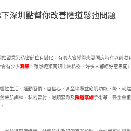
睇下深圳點幫你改善陰道鬆弛問題
開始留意到私密部位有變化。有啲人會覺得夫妻同房時冇以前咁
仲會有少少
漏尿
。雖然呢類問題比較私密，好多人都唔好意思開
響性生活、運動習慣、自信心，甚至伴隨盆底肌功能下降，就建
盆底肌訓練、私密雷射、射頻緊緻及
陰道緊縮
手術等，醫生會根
。