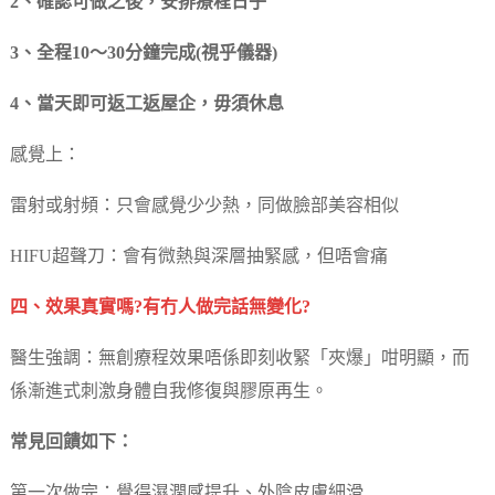
2、確認可做之後，安排療程日子
3、全程10～30分鐘完成(視乎儀器)
4、當天即可返工返屋企，毋須休息
感覺上：
雷射或射頻：只會感覺少少熱，同做臉部美容相似
HIFU超聲刀：會有微熱與深層抽緊感，但唔會痛
四、效果真實嗎?有冇人做完話無變化?
醫生強調：無創療程效果唔係即刻收緊「夾爆」咁明顯，而
係漸進式刺激身體自我修復與膠原再生。
常見回饋如下：
第一次做完：覺得濕潤感提升、外陰皮膚細滑