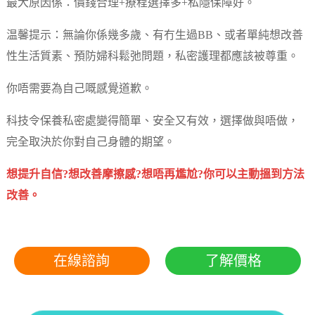
最大原因係：價錢合理+療程選擇多+私隱保障好。
温馨提示：無論你係幾多歲、有冇生過BB、或者單純想改善
性生活質素、預防婦科鬆弛問題，私密護理都應該被尊重。
你唔需要為自己嘅感覺道歉。
科技令保養私密處變得簡單、安全又有效，選擇做與唔做，
完全取決於你對自己身體的期望。
想提升自信?想改善摩擦感?想唔再尷尬?你可以主動搵到方法
改善。
在線諮詢
了解價格