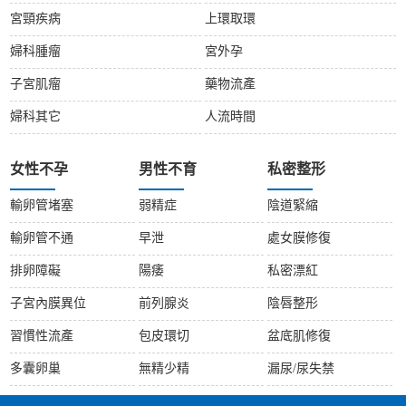
宮頸疾病
上環取環
婦科腫瘤
宮外孕
子宮肌瘤
藥物流產
婦科其它
人流時間
女性不孕
男性不育
私密整形
輸卵管堵塞
弱精症
陰道緊縮
輸卵管不通
早泄
處女膜修復
排卵障礙
陽痿
私密漂紅
子宮內膜異位
前列腺炎
陰唇整形
習慣性流產
包皮環切
盆底肌修復
多囊卵巢
無精少精
漏尿/尿失禁