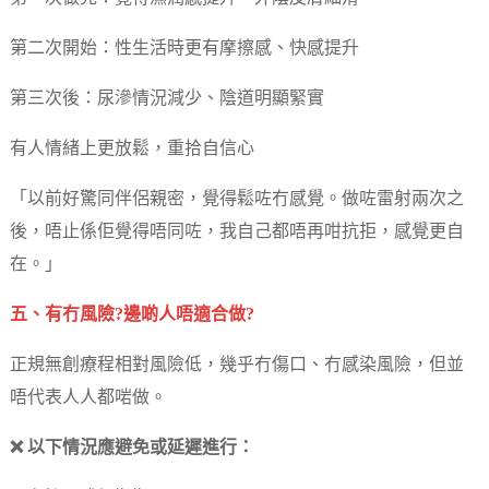
第二次開始：性生活時更有摩擦感、快感提升
第三次後：尿滲情況減少、陰道明顯緊實
有人情緒上更放鬆，重拾自信心
「以前好驚同伴侶親密，覺得鬆咗冇感覺。做咗雷射兩次之
後，唔止係佢覺得唔同咗，我自己都唔再咁抗拒，感覺更自
在。」
五、有冇風險?邊啲人唔適合做?
正規無創療程相對風險低，幾乎冇傷口、冇感染風險，但並
唔代表人人都啱做。
❌ 以下情況應避免或延遲進行：