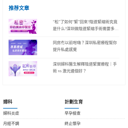
推荐文章
“松”了如何“緊”回來?陰道緊縮術究竟
是什么?深圳做陰道緊縮手術需要多少
錢?
同房冇以前咁嗨？深圳私密療程幫你
提升私處感覺
深圳婦科醫生解釋陰道緊實療程｜手
術 vs 激光邊個好？
婦科
計劃生育
婦科炎症
早孕檢查
月經不調
終止懷孕