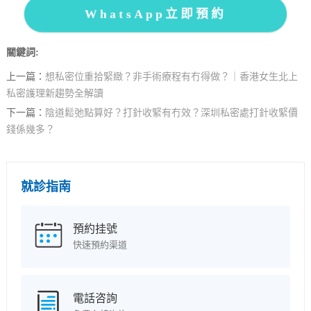
WhatsApp立即預約
關鍵詞:
上一篇：
想私密位重拾緊緻？非手術療程有冇得做？｜香港女生北上
私密護理新趨勢全解讀
下一篇：
陰道鬆弛點算好？打針收緊有冇效？深圳私密處打針收緊價
錢係幾多？
就診指南
預約挂號
快速預約渠道
電話咨詢