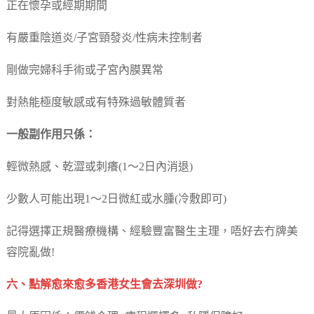
正在懷孕或經期期間
有嚴重陰道炎/子宮頸發炎/性病未控制者
剛做完婦科手術或子宮內膜異常
對熱能極度敏感或有特殊過敏體質者
一般副作用只係：
輕微熱感、乾澀或刺癢(1～2日內消退)
少數人可能出現1～2日微紅或水腫(冷敷即可)
記得選擇正規醫療機構、經驗豐富醫生主理，唔好去冇牌美
容院亂做!
六、點解愈來愈多香港女生會去深圳做?