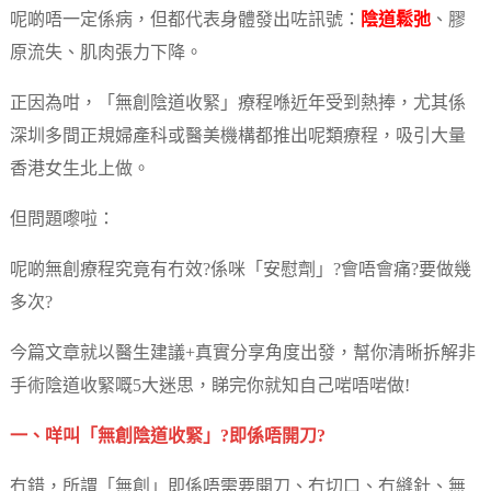
呢啲唔一定係病，但都代表身體發出咗訊號：
陰道鬆弛
、膠
原流失、肌肉張力下降。
正因為咁，「無創陰道收緊」療程喺近年受到熱捧，尤其係
深圳多間正規婦產科或醫美機構都推出呢類療程，吸引大量
香港女生北上做。
但問題嚟啦：
呢啲無創療程究竟有冇效?係咪「安慰劑」?會唔會痛?要做幾
多次?
今篇文章就以醫生建議+真實分享角度出發，幫你清晰拆解非
手術陰道收緊嘅5大迷思，睇完你就知自己啱唔啱做!
一、咩叫「無創陰道收緊」?即係唔開刀?
冇錯，所謂「無創」即係唔需要開刀、冇切口、冇縫針、無