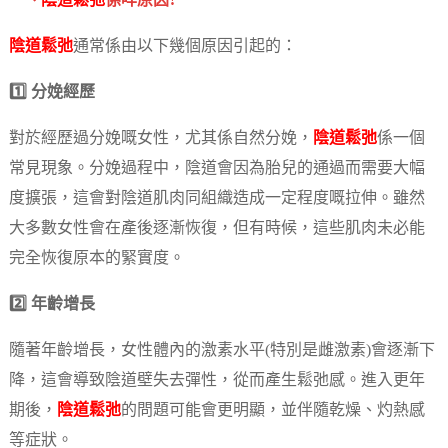
一、
陰道鬆弛
係咩原因?
陰道鬆弛
通常係由以下幾個原因引起的：
1️⃣ 分娩經歷
對於經歷過分娩嘅女性，尤其係自然分娩，
陰道鬆弛
係一個
常見現象。分娩過程中，陰道會因為胎兒的通過而需要大幅
度擴張，這會對陰道肌肉同組織造成一定程度嘅拉伸。雖然
大多數女性會在產後逐漸恢復，但有時候，這些肌肉未必能
完全恢復原本的緊實度。
2️⃣ 年齡增長
隨著年齡增長，女性體內的激素水平(特別是雌激素)會逐漸下
降，這會導致陰道壁失去彈性，從而產生鬆弛感。進入更年
期後，
陰道鬆弛
的問題可能會更明顯，並伴隨乾燥、灼熱感
等症狀。