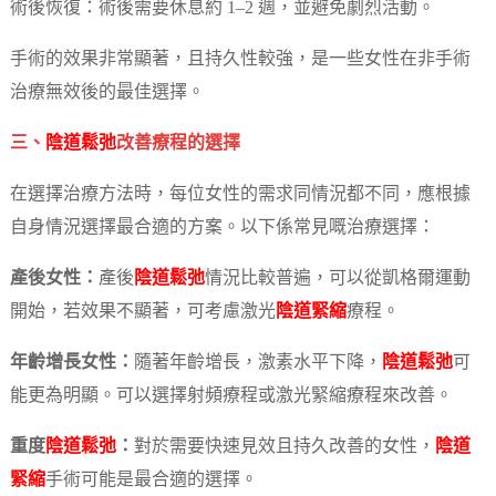
術後恢復：術後需要休息約 1–2 週，並避免劇烈活動。
手術的效果非常顯著，且持久性較強，是一些女性在非手術
治療無效後的最佳選擇。
三、
陰道鬆弛
改善療程的選擇
在選擇治療方法時，每位女性的需求同情況都不同，應根據
自身情況選擇最合適的方案。以下係常見嘅治療選擇：
產後女性：
產後
陰道鬆弛
情況比較普遍，可以從凱格爾運動
開始，若效果不顯著，可考慮激光
陰道緊縮
療程。
年齡增長女性：
隨著年齡增長，激素水平下降，
陰道鬆弛
可
能更為明顯。可以選擇射頻療程或激光緊縮療程來改善。
重度
陰道鬆弛
：
對於需要快速見效且持久改善的女性，
陰道
緊縮
手術可能是最合適的選擇。