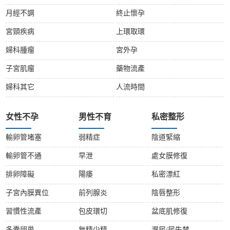
月經不調
終止懷孕
宮頸疾病
上環取環
婦科腫瘤
宮外孕
子宮肌瘤
藥物流產
婦科其它
人流時間
女性不孕
男性不育
私密整形
輸卵管堵塞
弱精症
陰道緊縮
輸卵管不通
早泄
處女膜修復
排卵障礙
陽痿
私密漂紅
子宮內膜異位
前列腺炎
陰唇整形
習慣性流產
包皮環切
盆底肌修復