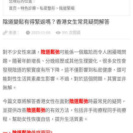
您現在的位置：
首页
>
特色診療
>
私密整形
>
陰道緊縮
陰道變鬆有得緊返嗎？香港女生常見疑問解答
來源：
2025-11-06
391 次閱讀
對不少女性來講，
陰道鬆弛
可能係一個尷尬而令人困擾嘅問
題。隨著年齡增長、分娩經歷或其他生理變化，很多女性會
發現陰道的緊實度有所下降，這不僅影響到私密健康，還可
能對性生活質素產生影響。不過，對於這個問題，其實並非
無解。
今篇文章將解答香港女性在面對
陰道鬆弛
時最常見的疑問，
並提供改善
陰道鬆弛
的有效方法，包括非手術療程同手術療
程，幫助女性恢復自信，提升生活質素。