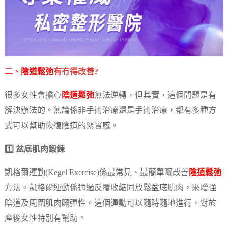
二、
陰道鬆弛
有冇得改善?
很多女性會擔心
陰道鬆弛
無法逆轉，但其實，這個問題是有
解決辦法的。無論係非手術治療還是手術治療，都有多種方
式可以幫助恢復陰道的緊實感。
1️⃣ 盆底肌肉鍛鍊
凱格爾運動(Kegel Exercise)係最常見、最簡單嘅改善
陰道鬆弛
方法。凱格爾運動係通過反覆收縮同放鬆盆底肌肉，來增強
陰道及周圍肌肉嘅彈性。這個運動可以隨時隨地進行，對於
產後女性特別有幫助。