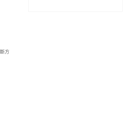
（港女實用指南）
斷方