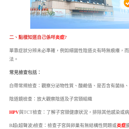
二、點樣知道自己係咩
炎症
?
單靠症狀分辨未必準確，例如細菌性陰道炎有時無痕癢，而
法。
常見檢查包括：
白帶常規檢查：觀察分泌物性質、酸鹼值、是否含有菌絲、
陰道鏡檢查：放大觀察陰道及子宮頸組織
HPV
與TCT檢查：了解子宮頸健康狀況，排除其他感染或
B超(超聲波)檢查：檢查子宮與卵巢有無結構性問題或
炎症