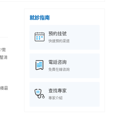
就診指南
預約挂號
快速預約渠道
?需
釐清
電話咨詢
免費在線咨詢
癢最
查找專家
專家介紹