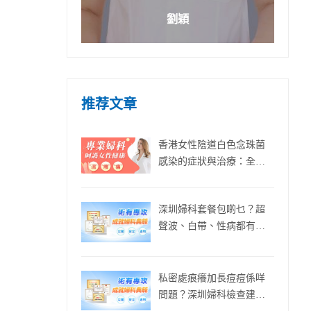
劉穎
推荐文章
香港女性陰道白色念珠菌
感染的症狀與治療：全面
解析及有效應對策略
深圳婦科套餐包啲乜？超
聲波、白帶、性病都有得
查？
私密處痕癢加長痘痘係咩
問題？深圳婦科檢查建議