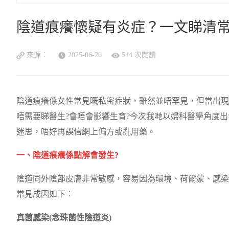
陰道痕癢懷疑有炎症？一文睇清
來源：
2025-06-20
544 次閱讀
陰道痕癢係女性常見嘅私密症狀，雖然並唔罕見，但當出現
唔需要睇醫生?會唔會影響生育?今次我哋以婦科醫學角度
迷思，唔好再誤信網上偏方或亂用藥。
一、陰道痕癢係點解會發生?
陰道同外陰部皮膚非常敏感，容易因為環境、荷爾蒙、感染
常見成因如下：
真菌感染(念珠菌性陰道炎)