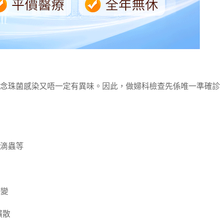
念珠菌感染又唔一定有異味。因此，做婦科檢查先係唯一準確診
滴蟲等
病變
擴散