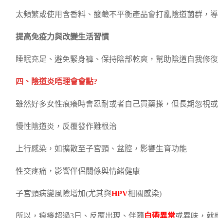
太頻繁或使用含香料、酸鹼不平衡產品會打亂陰道菌群，導
提高免疫力與改變生活習慣
睡眠充足、避免緊身褲、保持陰部乾爽，幫助陰道自我修復
四、陰道炎唔理會會點?
雖然好多女性痕癢時會忍耐或者自己買藥搽，但長期忽視或
慢性陰道炎，反覆發作難根治
上行感染，如擴散至子宮頸、盆腔，影響生育功能
性交疼痛，影響伴侶關係與情緒健康
子宮頸病變風險增加(尤其與
HPV
相關感染)
所以，痕癢超過3日、反覆出現、伴隨
白帶異常
或異味，就