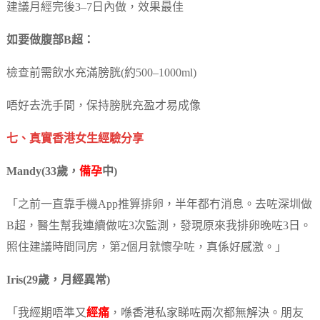
建議月經完後3–7日內做，效果最佳
如要做腹部B超：
檢查前需飲水充滿膀胱(約500–1000ml)
唔好去洗手間，保持膀胱充盈才易成像
七、真實香港女生經驗分享
Mandy(33歲，
備孕
中)
「之前一直靠手機App推算排卵，半年都冇消息。去咗深圳做
B超，醫生幫我連續做咗3次監測，發現原來我排卵晚咗3日。
照住建議時間同房，第2個月就懷孕咗，真係好感激。」
Iris(29歲，月經異常)
「我經期唔準又
經痛
，喺香港私家睇咗兩次都無解決。朋友