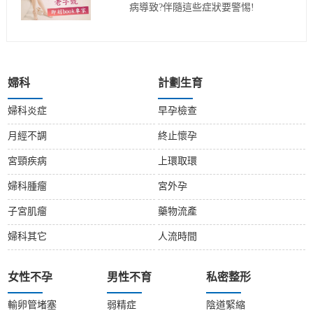
病導致?伴隨這些症狀要警惕!
婦科
計劃生育
婦科炎症
早孕檢查
月經不調
終止懷孕
宮頸疾病
上環取環
婦科腫瘤
宮外孕
子宮肌瘤
藥物流產
婦科其它
人流時間
女性不孕
男性不育
私密整形
輸卵管堵塞
弱精症
陰道緊縮