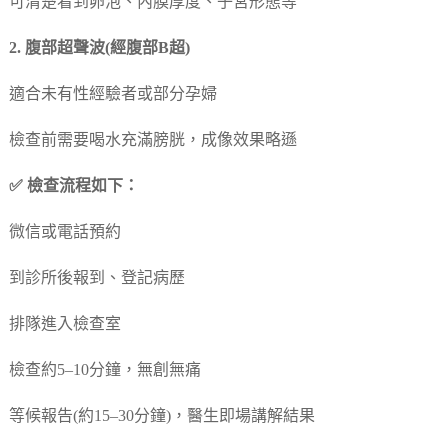
可清楚看到卵泡、內膜厚度、子宮形態等
2. 腹部超聲波(經腹部B超)
適合未有性經驗者或部分孕婦
檢查前需要喝水充滿膀胱，成像效果略遜
✅ 檢查流程如下：
微信或電話預約
到診所後報到、登記病歷
排隊進入檢查室
檢查約5–10分鐘，無創無痛
等候報告(約15–30分鐘)，醫生即場講解結果