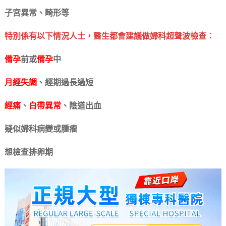
子宮異常、畸形等
特別係有以下情況人士，醫生都會建議做婦科超聲波檢查：
備孕
前或
備孕
中
月經失調
、經期過長過短
經痛
、
白帶異常
、陰道出血
疑似婦科病變或腫瘤
想檢查排卵期