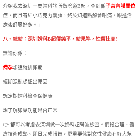
介紹我去深圳一間婦科診所做陰道B超，查到係
子宮內膜異位
症，而且有細小巧克力囊腫，終於知道點解會咁痛，跟進治
療後舒服好多。」
八、總結：深圳婦科B超價錢平，結果準，性價比高!
無論你係：
備孕
想追蹤排卵期
經期混亂想搵出原因
想定期婦科檢查保健康
想了解卵巢功能是否正常
👉 都可以考慮去深圳做一次婦科超聲波檢查。價錢合理、醫
療技術成熟、即日完成報告，更重要係對女性健康有好大幫