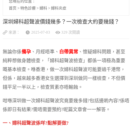
您現在的位置：
首页
>
特色診療
>
婦科
>
婦科炎症
深圳婦科超聲波價錢幾多？一次檢查大約要幾錢？
來源：
2025-07-03
329 次閱讀
無論你係
備孕
、月經唔準、
白帶異常
、懷疑婦科問題，甚至
純粹想做身體檢查，「婦科超聲波檢查」都係一項極為重要
嘅基本檢查。喺香港，做一次婦科超聲波可能要過千港幣，
但係，越來越多香港女生選擇到深圳做同一樣檢查，不但價
錢平足一半以上，檢查質素亦唔輸蝕。
咁喺深圳做一次婦科超聲波究竟要幾多錢?包括邊啲內容?係唔
係即日有結果?需唔需要預約?呢篇文章會一一解答。
一、婦科超聲波係咩?點解要做?