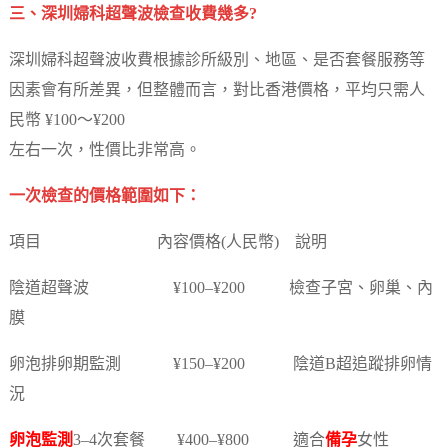
三、深圳婦科超聲波檢查收費幾多?
深圳婦科超聲波收費根據診所級別、地區、是否套餐服務等
因素會有所差異，但整體而言，對比香港價格，平均只需人
民幣 ¥100～¥200
左右一次，性價比非常高。
一次檢查的價格範圍如下：
項目 內容價格(人民幣) 說明
陰道超聲波 ¥100–¥200 檢查子宮、卵巢、內
膜
卵泡排卵期監測 ¥150–¥200 陰道B超追蹤排卵情
況
卵泡監測
3–4次套餐 ¥400–¥800 適合
備孕
女性