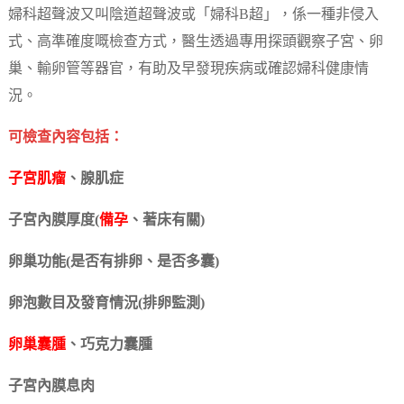
婦科超聲波又叫陰道超聲波或「婦科B超」，係一種非侵入
式、高準確度嘅檢查方式，醫生透過專用探頭觀察子宮、卵
巢、輸卵管等器官，有助及早發現疾病或確認婦科健康情
況。
可檢查內容包括：
子宮肌瘤
、腺肌症
子宮內膜厚度(
備孕
、著床有關)
卵巢功能(是否有排卵、是否多囊)
卵泡數目及發育情況(排卵監測)
卵巢囊腫
、巧克力囊腫
子宮內膜息肉