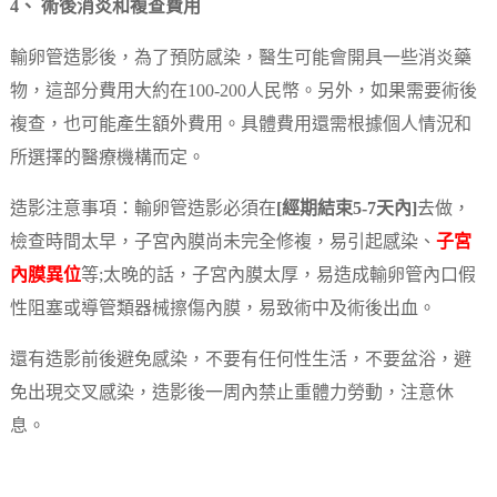
4、 術後消炎和複查費用
輸卵管造影後，為了預防感染，醫生可能會開具一些消炎藥
物，這部分費用大約在100-200人民幣。另外，如果需要術後
複查，也可能產生額外費用。具體費用還需根據個人情況和
所選擇的醫療機構而定。
造影注意事項：輸卵管造影必須在
[經期結束5-7天內]
去做，
檢查時間太早，子宮內膜尚未完全修複，易引起感染、
子宮
內膜異位
等;太晚的話，子宮內膜太厚，易造成輸卵管內口假
性阻塞或導管類器械擦傷內膜，易致術中及術後出血。
還有造影前後避免感染，不要有任何性生活，不要盆浴，避
免出現交叉感染，造影後一周內禁止重體力勞動，注意休
息。