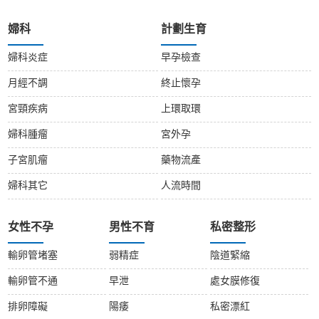
婦科
計劃生育
婦科炎症
早孕檢查
月經不調
終止懷孕
宮頸疾病
上環取環
婦科腫瘤
宮外孕
子宮肌瘤
藥物流產
婦科其它
人流時間
女性不孕
男性不育
私密整形
輸卵管堵塞
弱精症
陰道緊縮
輸卵管不通
早泄
處女膜修復
排卵障礙
陽痿
私密漂紅