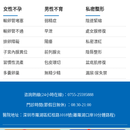
女性不孕
男性不育
私密整形
輸卵管堵塞
弱精症
陰道緊縮
輸卵管不通
早泄
處女膜修復
排卵障礙
陽痿
私密漂紅
子宮內膜異位
前列腺炎
陰唇整形
習慣性流產
包皮環切
盆底肌修復
多囊卵巢
無精少精
漏尿/尿失禁
咨詢熱線(24小時在線)：0755-25595888
門診時間(節假日無休) ：08:30-21:00
醫院地址：深圳市羅湖區紅桂路1018號(離羅湖口岸10分鍾路程)