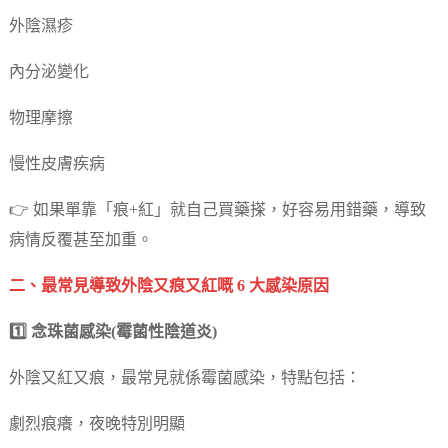
外陰濕疹
內分泌變化
物理摩擦
慢性皮膚疾病
👉 如果單靠「痕+紅」就自己買藥搽，好容易用錯藥，導致
病情反覆甚至加重。
二、最常見導致外陰又痕又紅嘅 6 大感染原因
1️⃣ 念珠菌感染(霉菌性陰道炎)
外陰又紅又痕，最常見就係霉菌感染，特點包括：
劇烈痕癢，夜晚特別明顯