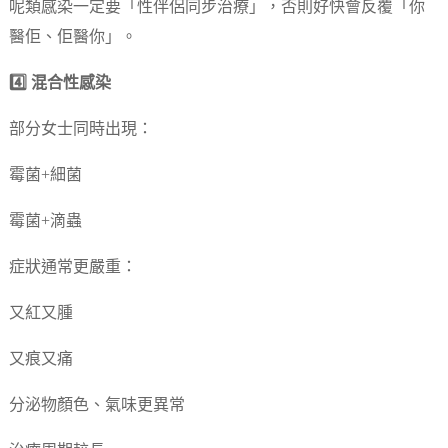
呢類感染一定要「性伴侶同步治療」，否則好快會反覆「你
醫佢、佢醫你」。
4️⃣ 混合性感染
部分女士同時出現：
霉菌+細菌
霉菌+滴蟲
症狀通常更嚴重：
又紅又腫
又痕又痛
分泌物顏色、氣味更異常