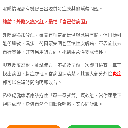
呢啲情況都有機會已出現併發症或其他隱藏問題。
總結：外陰又痕又紅，最怕「自己估病因」
外陰痕癢加發紅，確實有相當高比例與感染有關，但同樣可
能係過敏、濕疹、荷爾蒙失調甚至慢性皮膚病。單靠症狀去
自行買藥，好容易用錯方向，拖到由急性變成慢性。
與其反覆忍耐、亂試偏方，不如及早做一次即日檢查，真正
找出病因，對症處理。當病因搞清楚，其實大部分外陰
炎症
都可以在短時間內明顯改善。
私密處健康唔應該抱住「忍一忍就算」嘅心態，當你願意正
視同處理，身體自然會回饋你輕鬆、安心同舒服。