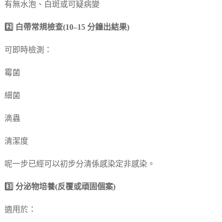
有無水泡、白斑或可疑病變
2️⃣ 白帶常規檢查(10–15 分鐘出結果)
可即時檢測：
霉菌
細菌
滴蟲
清潔度
呢一步已經可以初步分清係感染定非感染。
3️⃣ 分泌物培養(反覆或頑固個案)
適用於：