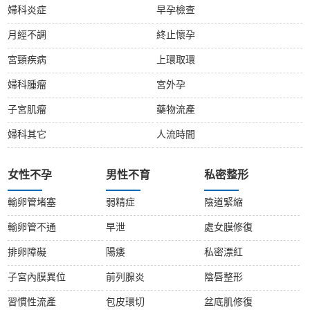
婦科炎症
早孕檢查
月經不調
終止懷孕
宮頸疾病
上環取環
婦科腫瘤
宮外孕
子宮肌瘤
藥物流產
婦科其它
人流時間
女性不孕
男性不育
私密整形
輸卵管堵塞
弱精症
陰道緊縮
輸卵管不通
早泄
處女膜修復
排卵障礙
陽痿
私密漂紅
子宮內膜異位
前列腺炎
陰唇整形
習慣性流產
包皮環切
盆底肌修復