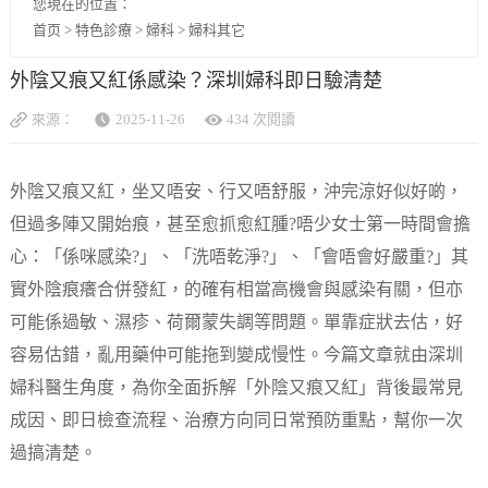
您現在的位置：
首页
>
特色診療
>
婦科
>
婦科其它
外陰又痕又紅係感染？深圳婦科即日驗清楚
來源：
2025-11-26
434 次閱讀
外陰又痕又紅，坐又唔安、行又唔舒服，沖完涼好似好啲，
但過多陣又開始痕，甚至愈抓愈紅腫?唔少女士第一時間會擔
心：「係咪感染?」、「洗唔乾淨?」、「會唔會好嚴重?」其
實外陰痕癢合併發紅，的確有相當高機會與感染有關，但亦
可能係過敏、濕疹、荷爾蒙失調等問題。單靠症狀去估，好
容易估錯，亂用藥仲可能拖到變成慢性。今篇文章就由深圳
婦科醫生角度，為你全面拆解「外陰又痕又紅」背後最常見
成因、即日檢查流程、治療方向同日常預防重點，幫你一次
過搞清楚。