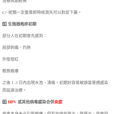
治療周期較長
👉 呢類一定要靠即時檢測先可以對症下藥。
5️⃣ 生殖器疱疹初期
部分人在初期會先感到：
局部刺痛、灼熱
外陰發紅
輕微痕癢
之後 1–3 日內出現水泡、潰瘍。初期好容易被誤當普通感染
而延誤治療。
6️⃣
HPV
或其他病毒感染合併
炎症
病毒本身未必引起痕癢，但若合併外陰炎、陰道炎，就會同