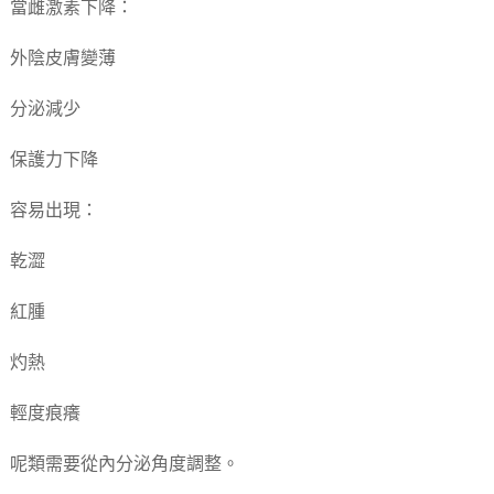
當雌激素下降：
外陰皮膚變薄
分泌減少
保護力下降
容易出現：
乾澀
紅腫
灼熱
輕度痕癢
呢類需要從內分泌角度調整。