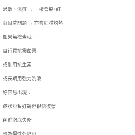
過敏、濕疹 → 一樣會痕+紅
荷爾蒙問題 → 亦會紅腫灼熱
如果無檢查就：
自行買抗霉菌藥
或亂用抗生素
或長期用強力洗液
好容易出現：
症狀短暫好轉但很快復發
菌群徹底失衡
轉為慢性外陰炎