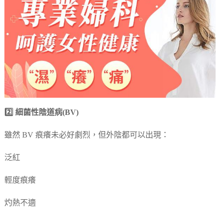
2️⃣ 細菌性陰道病(BV)
雖然 BV 痕癢未必好劇烈，但外陰都可以出現：
泛紅
輕度痕癢
灼熱不適