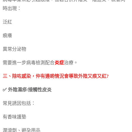
時出現：
泛紅
痕癢
異常分泌物
需要進一步病毒檢測配合
炎症
治療。
三、除咗感染，仲有邊啲情況會導致外陰又痕又紅?
✅ 外陰濕疹/接觸性皮炎
常見誘因包括：
有香味護墊
潤滑劑、避孕用品