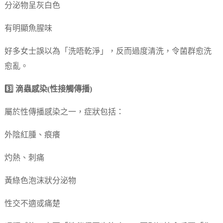
分泌物呈灰白色
有明顯魚腥味
好多女士誤以為「洗唔乾淨」，反而過度清洗，令菌群愈洗
愈亂。
3️⃣ 滴蟲感染(性接觸傳播)
屬於性傳播感染之一，症狀包括：
外陰紅腫、痕癢
灼熱、刺痛
黃綠色泡沫狀分泌物
性交不適或痛楚