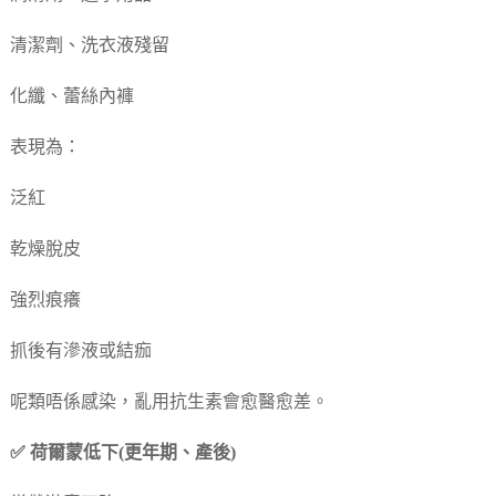
清潔劑、洗衣液殘留
化纖、蕾絲內褲
表現為：
泛紅
乾燥脫皮
強烈痕癢
抓後有滲液或結痂
呢類唔係感染，亂用抗生素會愈醫愈差。
✅ 荷爾蒙低下(更年期、產後)