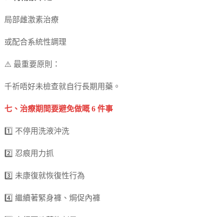
局部雌激素治療
或配合系統性調理
⚠️ 最重要原則：
千祈唔好未檢查就自行長期用藥。
七、治療期間要避免做嘅 6 件事
1️⃣ 不停用洗液沖洗
2️⃣ 忍痕用力抓
3️⃣ 未康復就恢復性行為
4️⃣ 繼續著緊身褲、焗促內褲