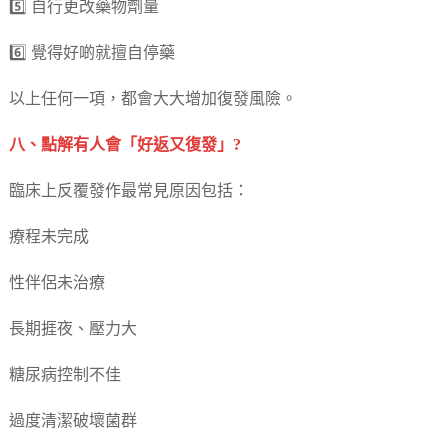
5️⃣ 自行更改藥物劑量
6️⃣ 覺得好啲就擅自停藥
以上任何一項，都會大大增加復發風險。
八、點解有人會「好返又復發」?
臨床上反覆發作最常見原因包括：
療程未完成
性伴侶未治療
長期捱夜、壓力大
糖尿病控制不佳
過度清潔破壞菌群