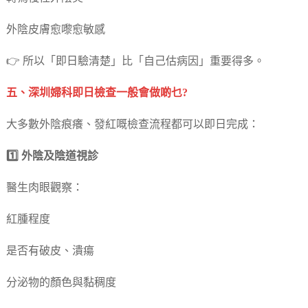
外陰皮膚愈嚟愈敏感
👉 所以「即日驗清楚」比「自己估病因」重要得多。
五、深圳婦科即日檢查一般會做啲乜?
大多數外陰痕癢、發紅嘅檢查流程都可以即日完成：
1️⃣ 外陰及陰道視診
醫生肉眼觀察：
紅腫程度
是否有破皮、潰瘍
分泌物的顏色與黏稠度