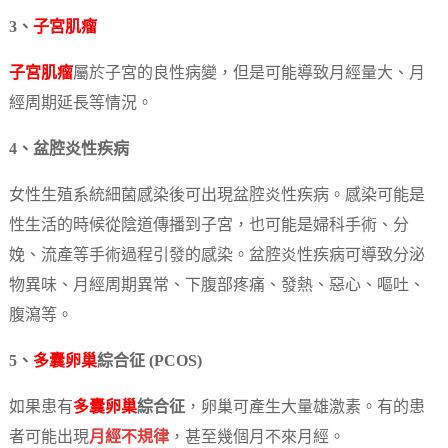
3、
子宮肌瘤
子宮肌瘤
屬於子宮的良性病變，但是可能導致月經量大、月
經周期延長等情況。
4、盆腔炎性疾病
女性生殖系統細菌感染後可出現盆腔炎性疾病。感染可能是
性生活的時候從陰道傳播到子宮，也可能是婦科手術、分
娩、流產等手術過程引發的感染。盆腔炎性疾病可導致分泌
物異味、月經周期異常、下腹部疼痛、發熱、惡心、嘔吐、
腹瀉等。
5、
多囊卵巢
綜合征 (PCOS)
如果患有
多囊卵巢
綜合征
，卵巢可產生大量雄激素。有的患
者可能出現
月經不規律
，甚至幾個月不來月經。