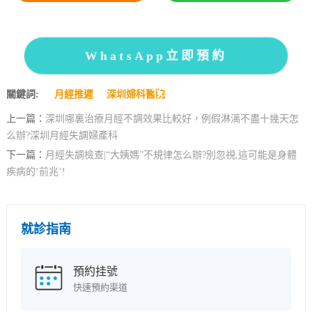
WhatsApp立即預約
關鍵詞:
月經推遲
深圳婦科醫院
上一篇：
深圳哪裏治療月經不調效果比較好，例假淋漓不盡十幾天怎
么辦?深圳月經失調婦產科
下一篇：
月經失調檢查|“大姨媽”不規律怎么辦?別忽視,這可能是身體
疾病的‘前兆’!‌
就診指南
預約挂號
快速預約渠道