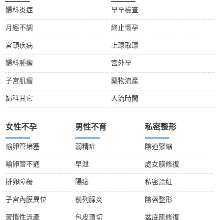
婦科炎症
早孕檢查
月經不調
終止懷孕
宮頸疾病
上環取環
婦科腫瘤
宮外孕
子宮肌瘤
藥物流產
婦科其它
人流時間
女性不孕
男性不育
私密整形
輸卵管堵塞
弱精症
陰道緊縮
輸卵管不通
早泄
處女膜修復
排卵障礙
陽痿
私密漂紅
子宮內膜異位
前列腺炎
陰唇整形
習慣性流產
包皮環切
盆底肌修復