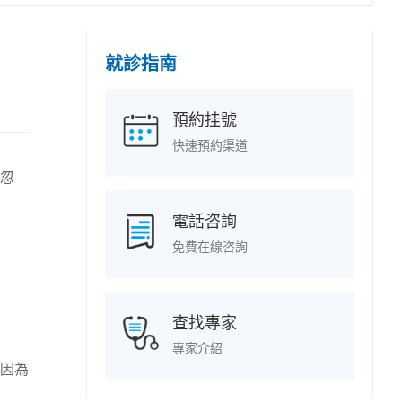
就診指南
預約挂號
快速預約渠道
忽
電話咨詢
免費在線咨詢
查找專家
專家介紹
因為