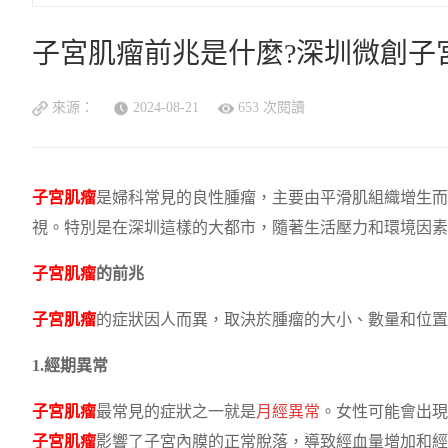
子宮肌瘤前兆是什麼?深圳微創子
來源：
2024-08-21
653 次閱讀
子宮肌瘤
是婦科常見的良性腫瘤，主要由平滑肌組織增生而
視。特別是在深圳這樣的大都市，隨著生活壓力和環境因素
子宮肌瘤
的前兆
子宮肌瘤
的症狀因人而異，取決於腫瘤的大小、數量和位置
1.經期異常
子宮肌瘤
最常見的症狀之一就是
月經異常
。女性可能會出現
子宮肌瘤
影響了子宮內膜的正常脫落，導致經血量增加和經