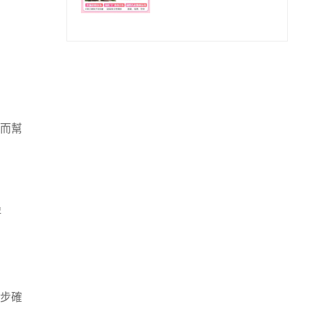
療方案？
而幫
評
步確