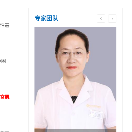
专家团队
性甚
便困
宮肌