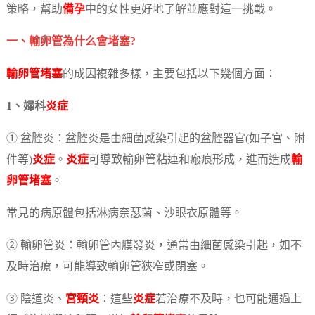
策略，幫助
備孕
中的女性更好地了解並應對這一挑戰。
一、輸卵管為什么會堵塞?
輸卵管堵塞
的成因複雜多樣，主要包括以下幾個方面：
1、婦科
炎症
① 盆腔炎：盆腔炎是由細菌感染引起的盆腔器官(如子宮、附
件等)
炎症
。
炎症
可導致輸卵管粘連和瘢痕形成，進而造成
輸
卵管堵塞
。
常見的病原體包括淋病奈瑟菌、沙眼衣原體等。
② 輸卵管炎：輸卵管內膜發炎，通常由細菌感染引起，如不
及時治療，可能導致輸卵管狹窄或閉塞。
③ 陰道炎、
宮頸炎
：這些
炎症
若治療不及時，也可能通過上