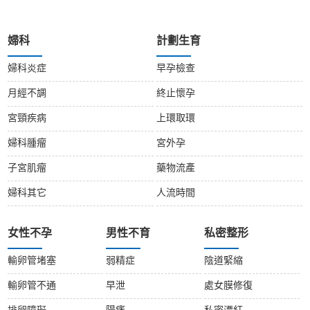
婦科
計劃生育
婦科炎症
早孕檢查
月經不調
終止懷孕
宮頸疾病
上環取環
婦科腫瘤
宮外孕
子宮肌瘤
藥物流產
婦科其它
人流時間
女性不孕
男性不育
私密整形
輸卵管堵塞
弱精症
陰道緊縮
輸卵管不通
早泄
處女膜修復