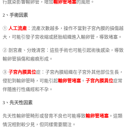
行感染影響輸卵管，增加
輸卵管堵塞
的風險。
2、手術因素
①
人工流產
：流產次數越多，操作不當對子宮內膜的損傷越
大，可能引發子宮收縮或胚胎組織進入輸卵管，導致堵塞。
② 剖宮產、分娩清宮：這些手術也可能引起術後感染，導致
輸卵管損傷和瘢痕形成。
③
子宮內膜異位
症：子宮內膜組織在子宮外其他部位生長，
侵犯到輸卵管時，可能引起
輸卵管堵塞
。
子宮內膜異位
症常
伴隨進行性痛經和不孕。
3、先天性因素
先天性輸卵管畸形或發育不良也可能導致
輸卵管堵塞
。這類
情況相對較少見，但同樣需要關注。