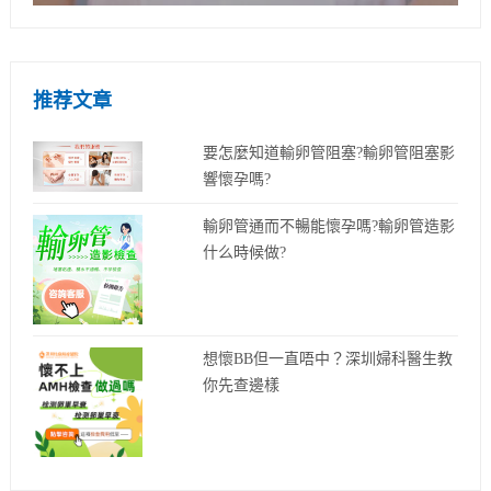
推荐文章
要怎麼知道輸卵管阻塞?輸卵管阻塞影
響懷孕嗎?
​輸卵管通而不暢能懷孕嗎?輸卵管造影
什么時候做?
想懷BB但一直唔中？深圳婦科醫生教
你先查邊樣