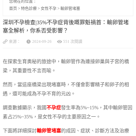
您現在的位置：
首页
>
特色診療
>
女性不孕
>
輸卵管堵塞
深圳不孕檢查|35%不孕症背後嘅罪魁禍首：輸卵管堵
塞全解析，你系否受影響？
來源：
2024-09-26
551 次閱讀
在探索生育奧秘的旅途中，輸卵管作為連接卵巢與子宮的橋
梁，其重要性不言而喻。
然而，當這座橋梁出現堵塞時，不僅會影響精子和卵子的相
遇，還可能成為不孕不育的元凶。
調查數據顯示，我國
不孕症
發生率為5%~15%，其中輸卵管因
素占25%~35%，是女性不孕的主要原因之一。
下面將詳細探討
輸卵管堵塞
的成因、症狀、診斷方法及治療