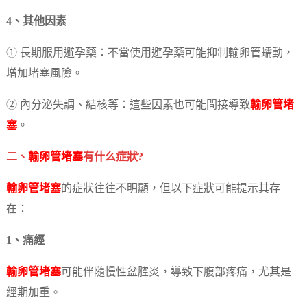
4、其他因素
① 長期服用避孕藥：不當使用避孕藥可能抑制輸卵管蠕動，
增加堵塞風險。
② 內分泌失調、結核等：這些因素也可能間接導致
輸卵管堵
塞
。
二、
輸卵管堵塞
有什么症狀?
輸卵管堵塞
的症狀往往不明顯，但以下症狀可能提示其存
在：
1、痛經
輸卵管堵塞
可能伴隨慢性盆腔炎，導致下腹部疼痛，尤其是
經期加重。