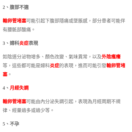
2、腹部不適
輸卵管堵塞
可能引起下腹部隱痛或墜脹感，部分患者可能伴
有腰骶部酸痛。
3、婦科
炎症
表現
如陰道分泌物增多、顏色改變、氣味異常，以及
外陰瘙癢
等，這些都可能是婦科
炎症
的表現，進而可能引發
輸卵管堵
塞
。
4、
月經失調
輸卵管堵塞
可能由內分泌失調引起，表現為月經周期不規
律、經量過多或過少等。
5、不孕