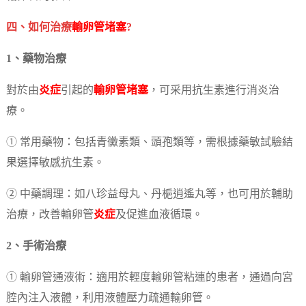
四、如何治療
輸卵管堵塞
?
1、藥物治療
對於由
炎症
引起的
輸卵管堵塞
，可采用抗生素進行消炎治
療。
① 常用藥物：包括青黴素類、頭孢類等，需根據藥敏試驗結
果選擇敏感抗生素。
② 中藥調理：如八珍益母丸、丹梔逍遙丸等，也可用於輔助
治療，改善輸卵管
炎症
及促進血液循環。
2、手術治療
① 輸卵管通液術：適用於輕度輸卵管粘連的患者，通過向宮
腔內注入液體，利用液體壓力疏通輸卵管。