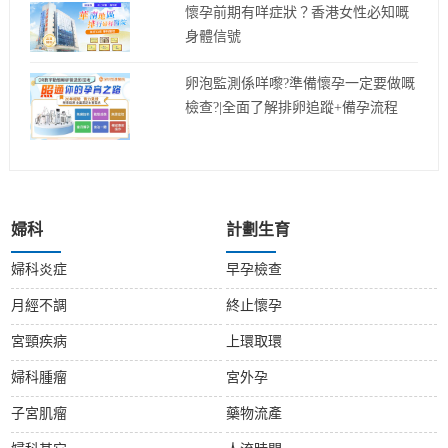
懷孕前期有咩症狀？香港女性必知嘅
身體信號
卵泡監測係咩嚟?準備懷孕一定要做嘅
檢查?|全面了解排卵追蹤+備孕流程
婦科
計劃生育
婦科炎症
早孕檢查
月經不調
終止懷孕
宮頸疾病
上環取環
婦科腫瘤
宮外孕
子宮肌瘤
藥物流產