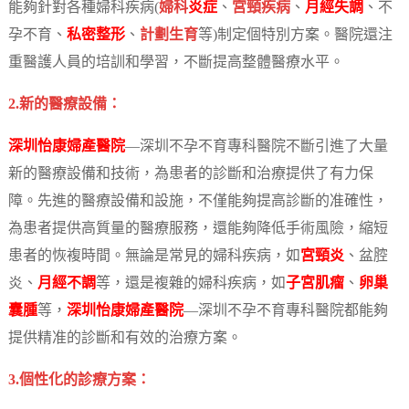
能夠針對各種婦科疾病(
婦科
炎症
、
宮頸疾病
、
月經失調
、不
孕不育、
私密整形
、
計劃生育
等)制定個特別方案。醫院還注
重醫護人員的培訓和學習，不斷提高整體醫療水平。
2.新的醫療設備：
深圳怡康婦產醫院
—深圳不孕不育專科醫院不斷引進了大量
新的醫療設備和技術，為患者的診斷和治療提供了有力保
障。先進的醫療設備和設施，不僅能夠提高診斷的准確性，
為患者提供高質量的醫療服務，還能夠降低手術風險，縮短
患者的恢複時間。無論是常見的婦科疾病，如
宮頸炎
、盆腔
炎、
月經不調
等，還是複雜的婦科疾病，如
子宮肌瘤
、
卵巢
囊腫
等，
深圳怡康婦產醫院
—深圳不孕不育專科醫院都能夠
提供精准的診斷和有效的治療方案。
3.個性化的診療方案：