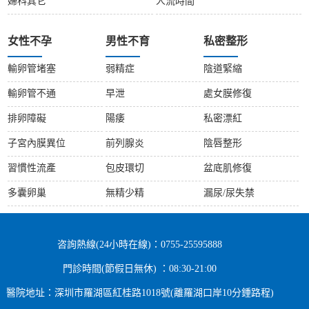
婦科其它
人流時間
女性不孕
男性不育
私密整形
輸卵管堵塞
弱精症
陰道緊縮
輸卵管不通
早泄
處女膜修復
排卵障礙
陽痿
私密漂紅
子宮內膜異位
前列腺炎
陰唇整形
習慣性流產
包皮環切
盆底肌修復
多囊卵巢
無精少精
漏尿/尿失禁
咨詢熱線(24小時在線)：0755-25595888
門診時間(節假日無休) ：08:30-21:00
醫院地址：深圳市羅湖區紅桂路1018號(離羅湖口岸10分鍾路程)