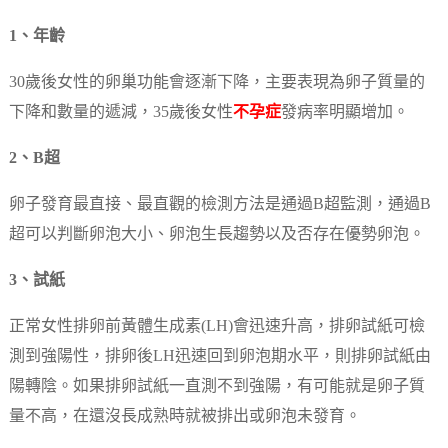
1、年齡
30歲後女性的卵巢功能會逐漸下降，主要表現為卵子質量的
下降和數量的遞減，35歲後女性
不孕症
發病率明顯增加。
2、B超
卵子發育最直接、最直觀的檢測方法是通過B超監測，通過B
超可以判斷卵泡大小、卵泡生長趨勢以及否存在優勢卵泡。
3、試紙
正常女性排卵前黃體生成素(LH)會迅速升高，排卵試紙可檢
測到強陽性，排卵後LH迅速回到卵泡期水平，則排卵試紙由
陽轉陰。如果排卵試紙一直測不到強陽，有可能就是卵子質
量不高，在還沒長成熟時就被排出或卵泡未發育。