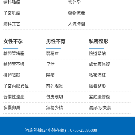
婦科腫瘤
宮外孕
子宮肌瘤
藥物流產
婦科其它
人流時間
女性不孕
男性不育
私密整形
輸卵管堵塞
弱精症
陰道緊縮
輸卵管不通
早泄
處女膜修復
排卵障礙
陽痿
私密漂紅
子宮內膜異位
前列腺炎
陰唇整形
習慣性流產
包皮環切
盆底肌修復
多囊卵巢
無精少精
漏尿/尿失禁
咨詢熱線(24小時在線)：0755-25595888