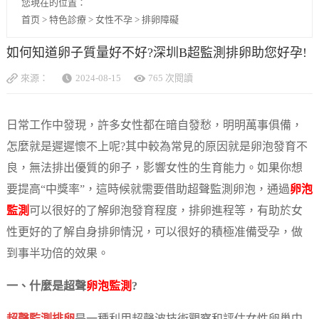
您現在的位置：
首页
>
特色診療
>
女性不孕
>
排卵障礙
如何知道卵子質量好不好?深圳B超監測排卵助您好孕!
來源：
2024-08-15
765 次閱讀
日常工作中發現，許多女性都在暗自發愁，明明萬事俱備，
怎麼就是遲遲懷不上呢?其中較為常見的原因就是卵泡發育不
良，無法排出優質的卵子，影響女性的生育能力。如果你想
要提高“中獎率”，這時候就需要借助超聲監測卵泡，通過
卵泡
監測
可以很好的了解卵泡發育程度，排卵進程等，有助於女
性更好的了解自身排卵情況，可以很好的積極准備受孕，做
到事半功倍的效果。
一、什麼是超聲
卵泡監測
?