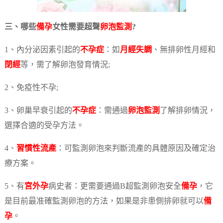
三、哪些
備孕
女性需要超聲
卵泡監測
?
1、內分泌因素引起的
不孕症
：如
月經失調
、無排卵性月經和
閉經
等，需了解卵泡發育情況;
2、免疫性不孕;
3、卵巢早衰引起的
不孕症
：需通過
卵泡監測
了解排卵情況，
選擇合適的受孕方法。
4、
習慣性流產
：可監測卵泡來判斷流產的具體原因及確定治
療方案。
5、有
宮外孕
病史者：更需要通過B超監測卵泡安全
備孕
，它
是目前最准確監測卵泡的方法，如果是非患側排卵就可以
備
孕
。