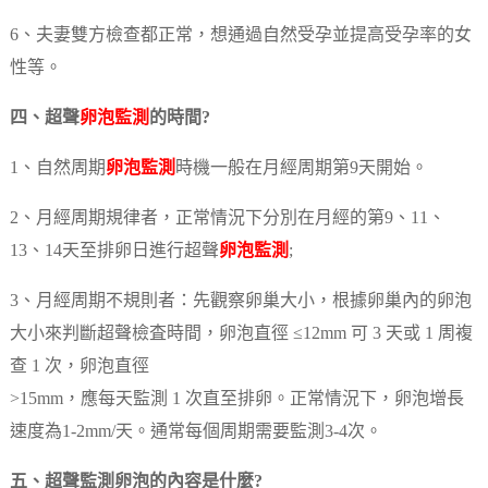
6、夫妻雙方檢查都正常，想通過自然受孕並提高受孕率的女
性等。
四、超聲
卵泡監測
的時間?
1、自然周期
卵泡監測
時機一般在月經周期第9天開始。
2、月經周期規律者，正常情況下分別在月經的第9、11、
13、14天至排卵日進行超聲
卵泡監測
;
3、月經周期不規則者：先觀察卵巢大小，根據卵巢內的卵泡
大小來判斷超聲檢査時間，卵泡直徑 ≤12mm 可 3 天或 1 周複
查 1 次，卵泡直徑
>15mm，應每天監測 1 次直至排卵。正常情況下，卵泡增長
速度為1-2mm/天。通常每個周期需要監測3-4次。
五、超聲監測卵泡的內容是什麼?