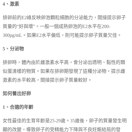
4、激素
排卵前的E2峰反映卵泡顆粒細胞的分泌能力，間接提示卵子
質量的“好與壞”。一般一個成熟卵泡的E2水平在200-
300pg/mL。如果E2水平偏低，則可能提示卵子質量欠佳。
5、分泌物
排卵時，體內由於雌激素水平高，會分泌出透明、黏性的類
似蛋清樣的物質。如果在排卵期發現了這種分泌物，提示雌
激素的水平較高，間接提示卵子質量較好。
如何養出好卵
1、合適的年齡
女性最佳的生育年齡是25-29歲。35歲後，卵子的質量發生明
顯的改變，導致卵子的受精能力下降與不良妊娠結局的發