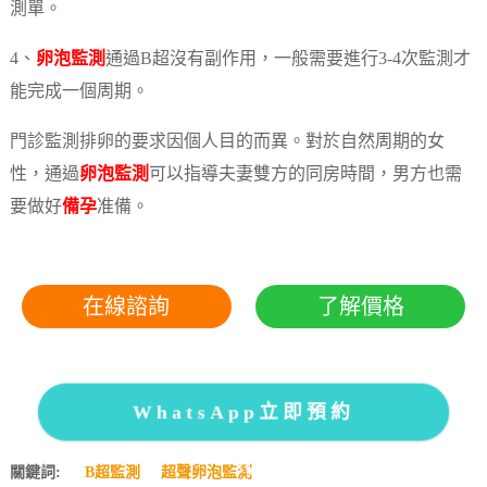
測單。
4、
卵泡監測
通過B超沒有副作用，一般需要進行3-4次監測才
能完成一個周期。
門診監測排卵的要求因個人目的而異。對於自然周期的女
性，通過
卵泡監測
可以指導夫妻雙方的同房時間，男方也需
要做好
備孕
准備。
在線諮詢
了解價格
WhatsApp立即預約
關鍵詞:
B超監測
超聲卵泡監測