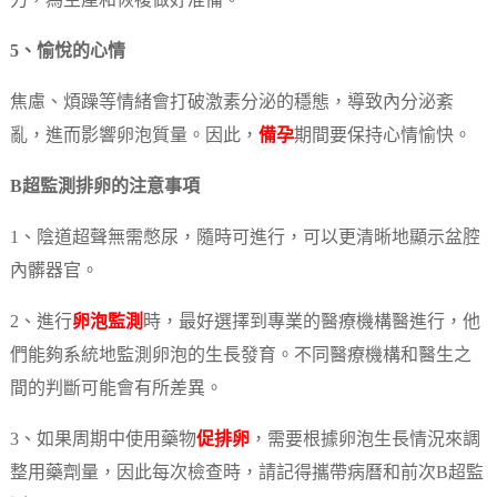
力，為生產和恢複做好准備。
5、愉悅的心情
焦慮、煩躁等情緒會打破激素分泌的穩態，導致內分泌紊
亂，進而影響卵泡質量。因此，
備孕
期間要保持心情愉快。
B超監測排卵的注意事項
1、陰道超聲無需憋尿，隨時可進行，可以更清晰地顯示盆腔
內髒器官。
2、進行
卵泡監測
時，最好選擇到專業的醫療機構醫進行，他
們能夠系統地監測卵泡的生長發育。不同醫療機構和醫生之
間的判斷可能會有所差異。
3、如果周期中使用藥物
促排卵
，需要根據卵泡生長情況來調
整用藥劑量，因此每次檢查時，請記得攜帶病曆和前次B超監