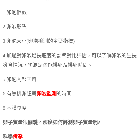
1.卵泡個數
2.卵泡形態
3.卵泡大小(卵泡檢測的主要指標)
4.通過對卵泡增長速度的動態對比評估，可以了解卵泡的生長
發育情況，預測是否能排卵及排卵時間。
5.卵泡內部回聲
6.有無排卵超聲
卵泡監測
的時間
8.內膜厚度
卵子質量很關鍵。那麼如何評測卵子質量呢?
科學
備孕