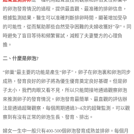
超聲監測排卵
是一種利用超聲波技術觀察和評估女性卵巢中
的卵泡發育情況的過程，提供最直觀、最准確的排卵信息，
根據監測結果，醫生可以准確判斷排卵時間，顯著增加受孕
的可能性，從而幫助那些自然受孕困難的夫婦收獲好”孕“。同
時避免了盲目等待和頻繁嘗試，減輕了夫妻雙方的心理負
擔。
二、什麼是卵泡?
“卵巢”最主要的功能是產生“卵子”，卵子在卵泡裏和卵泡同步
成熟，發育良好的卵子將為優生優育奠定良好基礎。但是卵
子太小，我們肉眼又看不見，所以只能間接地通過觀察卵泡
來推測卵子的發育情況。卵泡發育最簡單、最直觀的評估辦
法是通過超聲觀察，每個周期通過3~4次的超聲監測，可以觀
察到有沒有正常的卵泡生長、發育、排出。
婦女一生中一般只有400-500個卵泡發育成熟並排卵。每個月