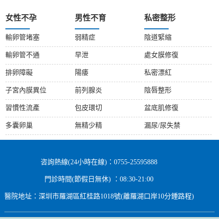
女性不孕
男性不育
私密整形
輸卵管堵塞
弱精症
陰道緊縮
輸卵管不通
早泄
處女膜修復
排卵障礙
陽痿
私密漂紅
子宮內膜異位
前列腺炎
陰唇整形
習慣性流產
包皮環切
盆底肌修復
多囊卵巢
無精少精
漏尿/尿失禁
咨詢熱線(24小時在線)：0755-25595888
門診時間(節假日無休) ：08:30-21:00
醫院地址：深圳市羅湖區紅桂路1018號(離羅湖口岸10分鍾路程)