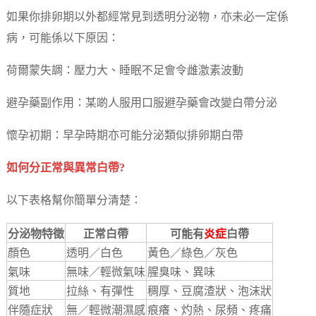
如果你排卵期以外都經常見到透明分泌物，亦未必一定係
病，可能係以下原因：
荷爾蒙失調：壓力大、睡眠不足會令雌激素波動
避孕藥副作用：某啲人服用口服避孕藥會改變白帶分泌
懷孕初期：早孕時期亦可能分泌類似排卵期白帶
如何分正常與異常白帶?
以下表格幫你簡單分清楚：
分泌物特徵
正常白帶
可能有
炎症
白帶
顏色
透明／白色
黃色／綠色／灰色
氣味
無味／輕微氣味
腥臭味、異味
質地
拉絲、有彈性
稠厚、豆腐渣狀、泡沫狀
伴隨症狀
無／輕微潮濕感
痕癢、灼熱、尿頻、疼痛