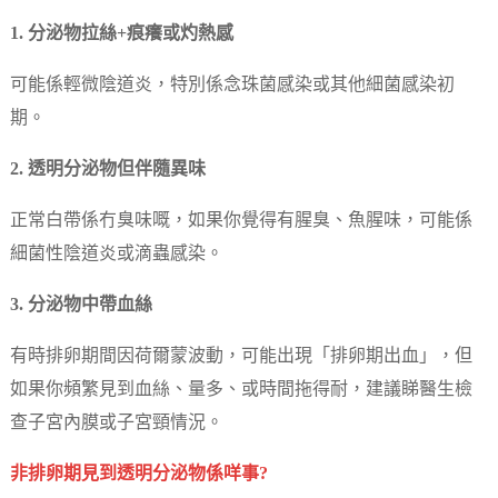
1. 分泌物拉絲+痕癢或灼熱感
可能係輕微陰道炎，特別係念珠菌感染或其他細菌感染初
期。
2. 透明分泌物但伴隨異味
正常白帶係冇臭味嘅，如果你覺得有腥臭、魚腥味，可能係
細菌性陰道炎或滴蟲感染。
3. 分泌物中帶血絲
有時排卵期間因荷爾蒙波動，可能出現「排卵期出血」，但
如果你頻繁見到血絲、量多、或時間拖得耐，建議睇醫生檢
查子宮內膜或子宮頸情況。
非排卵期見到透明分泌物係咩事?