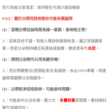
性行為後注意清潔：保持衛生可減少感染機會
FAQ：關於白帶同排卵期你可能有嘅疑問
Q1：我嘅白帶拉絲時間長達一星期，係咪唔正常?
A：如無其他不適，有啲人嘅排卵期會較長，屬正常個體差
異。但若分泌物持續且有異味或痕癢，應檢查有冇
炎症
。
Q2：透明分泌物可以用來避孕嗎?
A：用白帶觀察法(宮頸黏液法)有風險，未必100%準確，唔建
議單靠觀察分泌物避孕。
Q3：白帶乾淨但唔排卵，可能係咩問題?
A：可能係內分泌失調、壓力大、
多囊卵巢
等問題，應找婦科
醫生詳細評估。