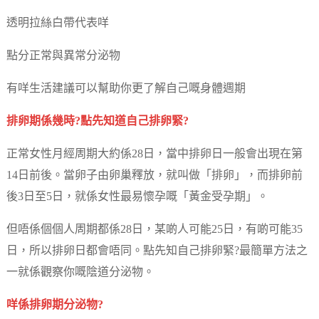
透明拉絲白帶代表咩
點分正常與異常分泌物
有咩生活建議可以幫助你更了解自己嘅身體週期
排卵期係幾時?點先知道自己排卵緊?
正常女性月經周期大約係28日，當中排卵日一般會出現在第
14日前後。當卵子由卵巢釋放，就叫做「排卵」，而排卵前
後3日至5日，就係女性最易懷孕嘅「黃金受孕期」。
但唔係個個人周期都係28日，某啲人可能25日，有啲可能35
日，所以排卵日都會唔同。點先知自己排卵緊?最簡單方法之
一就係觀察你嘅陰道分泌物。
咩係排卵期分泌物?