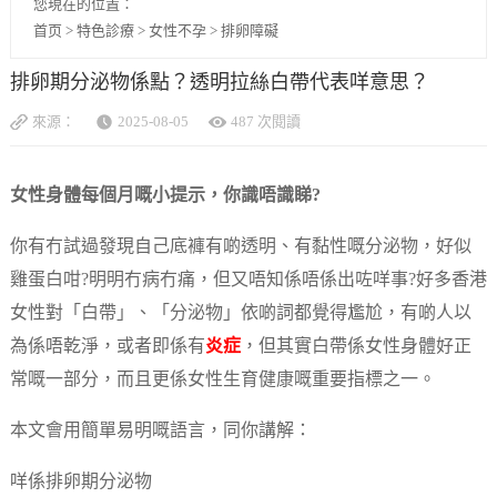
您現在的位置：
首页
>
特色診療
>
女性不孕
>
排卵障礙
排卵期分泌物係點？透明拉絲白帶代表咩意思？
來源：
2025-08-05
487 次閱讀
女性身體每個月嘅小提示，你識唔識睇?
你有冇試過發現自己底褲有啲透明、有黏性嘅分泌物，好似
雞蛋白咁?明明冇病冇痛，但又唔知係唔係出咗咩事?好多香港
女性對「白帶」、「分泌物」依啲詞都覺得尷尬，有啲人以
為係唔乾淨，或者即係有
炎症
，但其實白帶係女性身體好正
常嘅一部分，而且更係女性生育健康嘅重要指標之一。
本文會用簡單易明嘅語言，同你講解：
咩係排卵期分泌物