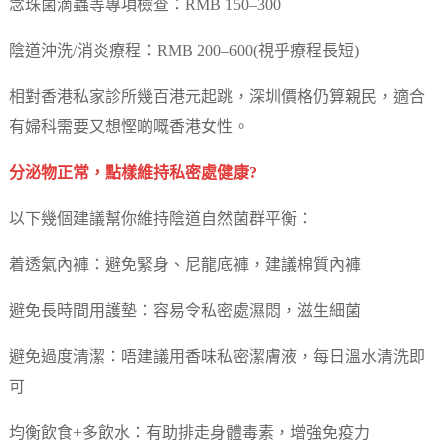
念珠菌滴蟲等專項檢查：RMB 150–300
陰道沖洗/消炎療程：RMB 200–600(視乎療程長短)
相對香港私家診所幾百港元起跳，深圳價格仍算親民，適合
有婦科需要又想慳啲嘅香港女性。
分泌物正常，點樣維持私密處健康?
以下幾個建議幫你維持陰道自然菌群平衡：
着透氣內褲：避免緊身、尼龍底褲，建議棉質內褲
避免長時間用護墊：容易令私密處濕悶，滋生細菌
避免過度清潔：唔建議用香味私密潔膚液，每日溫水清洗即
可
均衡飲食+多飲水：有助排走身體毒素，增強免疫力