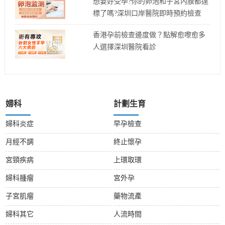
想要好受孕?你的卵泡和子宮內膜都達
標了嗎?深圳口岸醫院即時預約檢查
香港孕前檢查邊度做？點解愈嚟愈多
人選擇深圳醫院看診
婦科
計劃生育
婦科炎症
早孕檢查
月經不調
終止懷孕
宮頸疾病
上環取環
婦科腫瘤
宮外孕
子宮肌瘤
藥物流產
婦科其它
人流時間