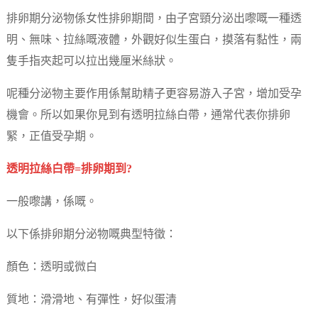
排卵期分泌物係女性排卵期間，由子宮頸分泌出嚟嘅一種透
明、無味、拉絲嘅液體，外觀好似生蛋白，摸落有黏性，兩
隻手指夾起可以拉出幾厘米絲狀。
呢種分泌物主要作用係幫助精子更容易游入子宮，增加受孕
機會。所以如果你見到有透明拉絲白帶，通常代表你排卵
緊，正值受孕期。
透明拉絲白帶=排卵期到?
一般嚟講，係嘅。
以下係排卵期分泌物嘅典型特徵：
顏色：透明或微白
質地：滑滑地、有彈性，好似蛋清