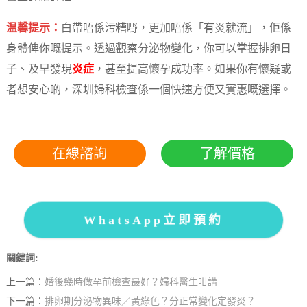
温馨提示：
白帶唔係污糟嘢，更加唔係「有炎就流」，佢係
身體俾你嘅提示。透過觀察分泌物變化，你可以掌握排卵日
子、及早發現
炎症
，甚至提高懷孕成功率。如果你有懷疑或
者想安心啲，深圳婦科檢查係一個快速方便又實惠嘅選擇。
在線諮詢
了解價格
WhatsApp立即預約
關鍵詞:
上一篇：
婚後幾時做孕前檢查最好？婦科醫生咁講
下一篇：
排卵期分泌物異味／黃綠色？分正常變化定發炎？