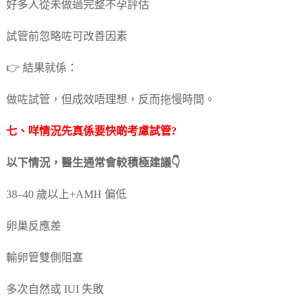
好多人從未做過完整不孕評估
試管前忽略咗可改善因素
👉 結果就係：
做咗試管，但成效唔理想，反而拖慢時間。
七、咩情況先真係要快啲考慮試管?
以下情況，醫生通常會較積極建議👇
38–40 歲以上+AMH 偏低
卵巢反應差
輸卵管雙側阻塞
多次自然或 IUI 失敗