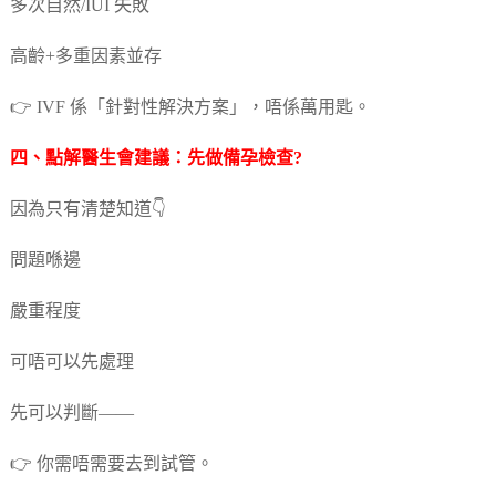
多次自然/IUI 失敗
高齡+多重因素並存
👉 IVF 係「針對性解決方案」，唔係萬用匙。
四、點解醫生會建議：先做
備孕
檢查?
因為只有清楚知道👇
問題喺邊
嚴重程度
可唔可以先處理
先可以判斷——
👉 你需唔需要去到試管。