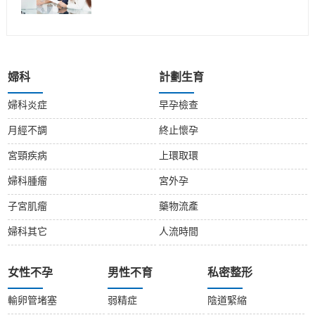
婦科
計劃生育
婦科炎症
早孕檢查
月經不調
終止懷孕
宮頸疾病
上環取環
婦科腫瘤
宮外孕
子宮肌瘤
藥物流產
婦科其它
人流時間
女性不孕
男性不育
私密整形
輸卵管堵塞
弱精症
陰道緊縮