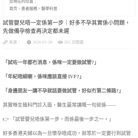
您現在的位置：
首页
>
患者服務
>
醫學科普
試管嬰兒唔一定係第一步｜好多不孕其實係小問題，
先做備孕檢查再決定都未遲
來源：
2026-01-28
262 次閱讀
「試咗一年都冇消息，係咪一定要做試管?」
「年紀唔細喇，係咪應該直接 IVF?」
「身邊朋友一講不孕就話要做試管，好似冇第二條路?」
其實喺生殖科門診入面，醫生最常講嘅一句就係——
👉 「試管嬰兒唔係第一步，而係最後一步之一。」
好多香港夫婦以為一旦懷孕唔成功，就等於一定要行到試管