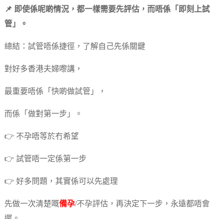
📌 即使係呢啲情況，都一樣需要先評估，而唔係「即刻上試
管」。
總結：試管唔係捷徑，了解自己先係關鍵
對好多香港夫婦嚟講，
最重要唔係「快啲做試管」，
而係「做對第一步」。
👉 不孕唔等於冇希望
👉 試管唔一定係第一步
👉 好多問題，其實係可以先處理
先做一次清楚嘅
備孕
/不孕評估，再決定下一步，永遠都唔會
遲。