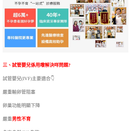
三、試管嬰兒係用嚟解決咩問題?
試管嬰兒(IVF)主要適合👇
嚴重輸卵管阻塞
卵巢功能明顯下降
嚴重
男性不育