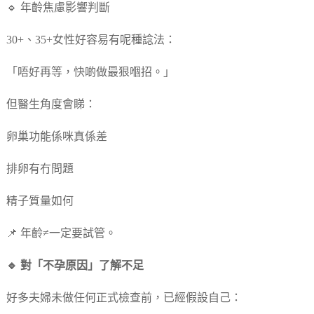
🔹 年齡焦慮影響判斷
30+、35+女性好容易有呢種諗法：
「唔好再等，快啲做最狠嗰招。」
但醫生角度會睇：
卵巢功能係咪真係差
排卵有冇問題
精子質量如何
📌 年齡≠一定要試管。
🔹 對「不孕原因」了解不足
好多夫婦未做任何正式檢查前，已經假設自己：