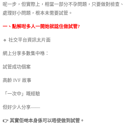
呢一步，但實際上，相當一部分不孕問題，只要做對檢查、
處理好小問題，根本未需要試管。
一、點解咁多人一開始就諗住做試管?
🔹 社交平台資訊太片面
網上分享多數集中喺：
試管成功個案
高齡 IVF 故事
「一次中」嘅經驗
但好少人分享——
👉 其實佢哋本身係可以唔使做到試管。