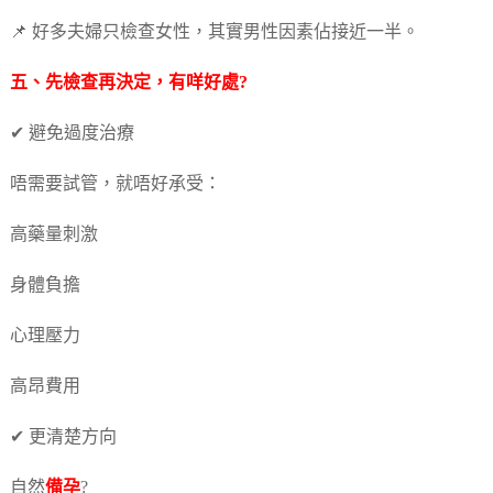
📌 好多夫婦只檢查女性，其實男性因素佔接近一半。
五、先檢查再決定，有咩好處?
✔ 避免過度治療
唔需要試管，就唔好承受：
高藥量刺激
身體負擔
心理壓力
高昂費用
✔ 更清楚方向
自然
備孕
?