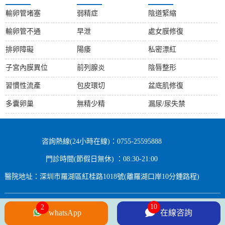
輸卵管堵塞
弱精症
陰道緊縮
輸卵管不通
早泄
處女膜修復
排卵障礙
陽痿
私密漂紅
子宮內膜異位
前列腺炎
陰唇整形
習慣性流產
包皮環切
盆底肌修復
多囊卵巢
無精少精
漏尿/尿失禁
咨詢熱線(24小時在線)：0755-25595888
門診時間(節假日無休) ：08:30-21:00
醫院地址：深圳市羅湖區紅桂路1018號(離羅湖口岸10分鍾路程)
Copyright © 2024 All rights Reserved.
whatsApp
在線咨詢