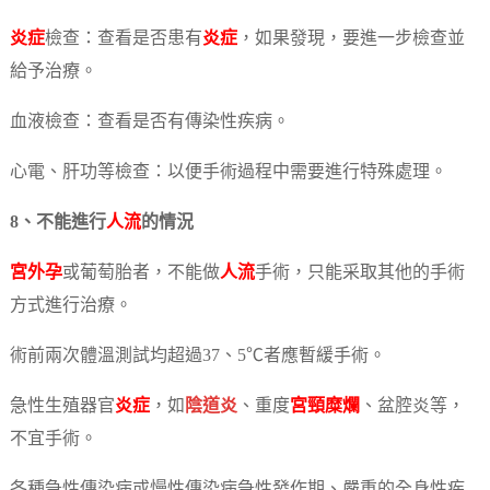
炎症
檢查：查看是否患有
炎症
，如果發現，要進一步檢查並
給予治療。
血液檢查：查看是否有傳染性疾病。
心電、肝功等檢查：以便手術過程中需要進行特殊處理。
8、不能進行
人流
的情況
宮外孕
或葡萄胎者，不能做
人流
手術，只能采取其他的手術
方式進行治療。
術前兩次體溫測試均超過37、5℃者應暫緩手術。
急性生殖器官
炎症
，如
陰道炎
、重度
宮頸糜爛
、盆腔炎等，
不宜手術。
各種急性傳染病或慢性傳染病急性發作期、嚴重的全身性疾