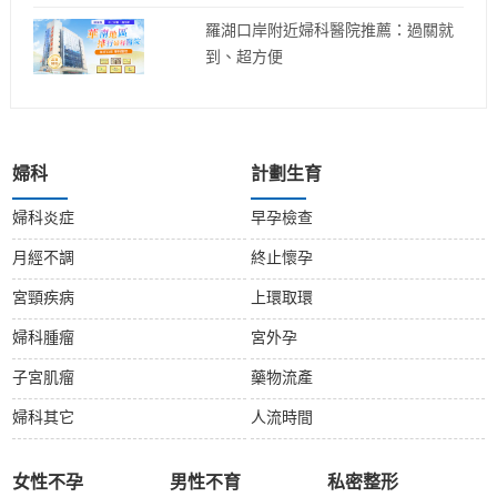
羅湖口岸附近婦科醫院推薦：過關就
到、超方便
婦科
計劃生育
婦科炎症
早孕檢查
月經不調
終止懷孕
宮頸疾病
上環取環
婦科腫瘤
宮外孕
子宮肌瘤
藥物流產
婦科其它
人流時間
女性不孕
男性不育
私密整形