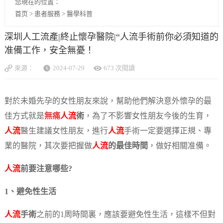
您現在的位置：
首页
>
患者服務
>
醫學科普
深圳人工流產|終止懷孕醫院|“人流手術前你必須知道的
准備工作，安全無憂！
來源：
2024-07-29
673 次閱讀
對於未婚先孕的女性朋友來說，幫助他們解決意外懷孕的最
佳方式就是
無痛
人流
術
，為了不影響女性朋友今後的生育，
人流
醫生建議女性朋友，進行
人流
手術一定要選擇正規、專
業的醫院，其次要把握做
人流
的最佳時間
，做好相關准備。
人流
前要注意哪些?
1、避免性生活
人流
手術
之前的1周時間裏，應該要避免性生活，這樣不但對