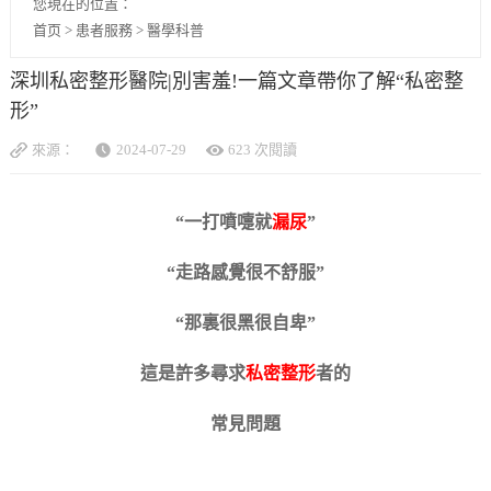
您現在的位置：
首页
>
患者服務
>
醫學科普
深圳私密整形醫院|別害羞!一篇文章帶你了解“私密整
形”
來源：
2024-07-29
623 次閱讀
“一打噴嚏就
漏尿
”
“走路感覺很不舒服”
“那裏很黑很自卑”
這是許多尋求
私密整形
者的
常見問題