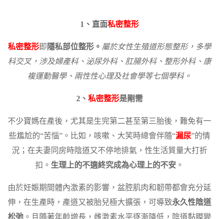
1、直面
私密整形
私密整形
即
隱私部位整形。
屬於女性生殖道形態整形，多學
科交叉，涉及婦產科、泌尿外科、肛腸外科、整形外科、康
複運動醫學、兩性性心理及社會學等七個學科。
2、
私密整形
是剛需
不少寶媽在產後，尤其是生完第二甚至第三胎後，難免有一
些尷尬的“苦惱”。比如，咳嗽、大笑時總會伴隨“
漏尿
”的情
況；在夫妻同房時陰道又不停地排氣，性生活質量大打折
扣。
生理上的不適終究成為心理上的不安
。
由於妊娠期間體內激素的影響，盆腔肌肉和韌帶都會充分延
伸，在生產時，產道又被胎兒極大擴張，可導致
永久性陰道
松弛
。且隨著年齡增長，雌激素水平逐漸降低，陰道黏膜變