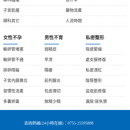
婦科腫瘤
宮外孕
子宮肌瘤
藥物流產
婦科其它
人流時間
女性不孕
男性不育
私密整形
輸卵管堵塞
弱精症
陰道緊縮
輸卵管不通
早泄
處女膜修復
排卵障礙
陽痿
私密漂紅
子宮內膜異位
前列腺炎
陰唇整形
習慣性流產
包皮環切
盆底肌修復
多囊卵巢
無精少精
漏尿/尿失禁
咨詢熱線(24小時在線)：0755-25595888