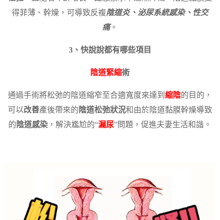
得菲薄、幹燥，可導致反複
陰道炎、泌尿系統感染、性交
痛
。
3、快說說都有哪些項目
陰道緊縮
術
通過手術將松弛的陰道縮窄至合適寬度來達到
縮陰
的目的，
可以
改善
產後帶來的
陰道松弛狀況
和由於陰道黏膜幹燥導致
的
陰道感染
，解決尷尬的“
漏尿
”問題，促進夫妻生活和諧。