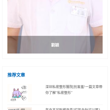
劉穎
推荐文章
深圳私密整形醫院|別害羞!一篇文章帶
你了解“私密整形”