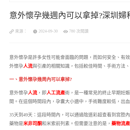
意外懷孕幾週內可以拿掉?深圳婦
來源：
2024-09-30
780 次閱讀
意外懷孕是許多女性可能會面臨的問題，而如何安全、有效
外懷孕
人流
與引產的相關知識，包括較佳時間、手術方法、
一、意外懷孕幾周內可以拿掉?
意外懷孕
人流
，即
人工流產
術，是一種常見的終止早期妊娠
間。在這個時間段內，孕囊大小適中，手術難度較低，出血
35天到49天：這段時間內，可以通過陰道彩超查看到宮腔
藥物是
米非司酮
和米索前列素。但需要注意的是，
藥物流產