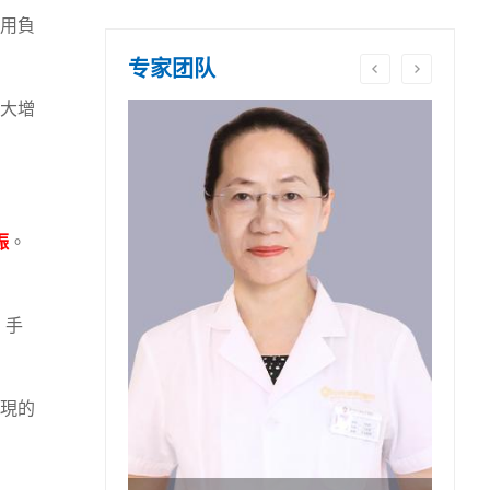
用負
专家团队
大增
娠
。
，手
現的