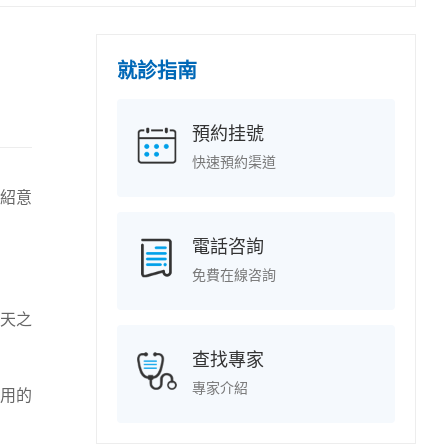
就診指南
預約挂號
快速預約渠道
紹意
電話咨詢
免費在線咨詢
5天之
查找專家
專家介紹
用的