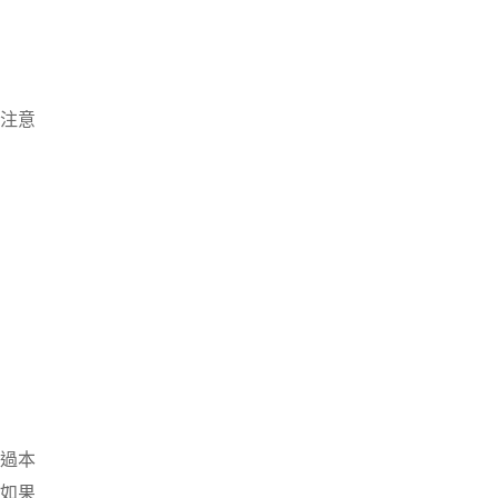
注意
過本
如果