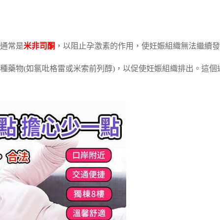
通常是
米非司酮
，以阻止孕激素的作用，使妊娠組織無法繼續發
二種藥物(如氯吡格雷或米索前列醇)，以促使妊娠組織排出。這個