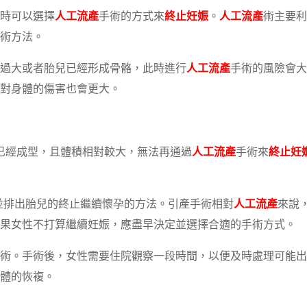
時可以選擇
人工流產
手術的方式來
終止妊娠
。
人工流產
術主要利
術方法。
積過大或者胎兒已經形成骨骼，此時進行
人工流產
手術的風險會大
對身體的傷害也會更大。
兒已經成型，且體積相對較大，無法再通過
人工流產
手術來
終止妊
並排出胎兒的終止繼續懷孕的方法。引產手術相對
人工流產
來說
果女性不打算繼續妊娠，應盡早決定並選擇合適的手術方式。
術。手術後，女性需要住院觀察一段時間，以便及時處理可能出
體的恢複。