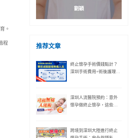
劉穎
育。
過程
推荐文章
終止懷孕手術價錢點計？
深圳手術費用+術後護理一
次睇晒！
深圳人流醫院預約：意外
懷孕做終止懷孕，這些知
識得提前了解再去醫院!
跨境到深圳大陸進行終止