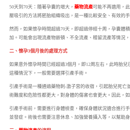
50天到70天：隨著孕囊的增大，
藥物流產
可能不再適用，此
壓吸引的方法將胚胎組織吸出，是一種比較安全、有效的手
然而，如果懷孕時間超過70天，即超過停經十周，孕囊體
加。可能會出現流產物嵌頓、不全流產、稽留流產等情況，
二、懷孕3個月後的處理方式
如果意外懷孕時間已經超過3個月，即12周左右，此時胎
這種情況下，一般需要選擇引產手術。
引產手術是一種通過藥物刺-激子宮的收宿，引起胎兒死亡
術難度和危險性都更大，對身體的傷害也會更大。因此，如
引產手術前，需要進行身體檢查，確保身體狀況適合進行手
並發症。術後也需要注意休息、加強營養攝入等，以幫助身