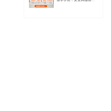
懷孕手術：安全與隱私能
否兼得?