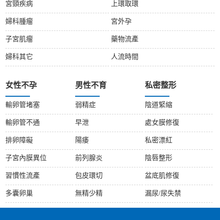
宮頸疾病
上環取環
婦科腫瘤
宮外孕
子宮肌瘤
藥物流產
婦科其它
人流時間
女性不孕
男性不育
私密整形
輸卵管堵塞
弱精症
陰道緊縮
輸卵管不通
早泄
處女膜修復
排卵障礙
陽痿
私密漂紅
子宮內膜異位
前列腺炎
陰唇整形
習慣性流產
包皮環切
盆底肌修復
多囊卵巢
無精少精
漏尿/尿失禁