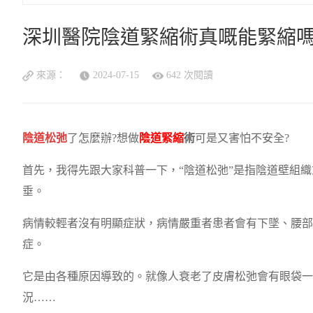
深圳醫院陰道緊縮術真嘅能緊縮嗎
來源：
2024-07-15
642 次閱讀
陰道松弛
了怎麼辦?想做
陰道緊縮
術
可是又害怕不安全?
首先，我得先跟大家科普一下，“陰道松弛”是指陰道壁組
垂。
病情較輕者沒有明顯症狀，病情嚴重者患者會有下墜、腰部
症。
它是由各種原因導致的。就像人衰老了皮膚松弛會有眼袋一
況……