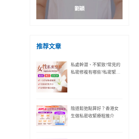
劉穎
推荐文章
私處幹澀、不緊致?常見的
私密修複有哪些?私密緊實
手術需要多少錢?
陰道鬆弛點算好？香港女
生做私密收緊療程推介