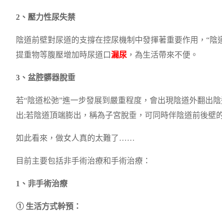
2、壓力性尿失禁
陰道前壁對尿道的支撐在控尿機制中發揮著重要作用，“陰
提重物等腹壓增加時尿道口
漏尿
，為生活帶來不便。
3、盆腔髒器脫垂
若“陰道松弛”進一步發展到嚴重程度，會出現陰道外翻出
出;若陰道頂端膨出，稱為子宮脫垂，可同時伴陰道前後壁
如此看來，做女人真的太難了……
目前主要包括非手術治療和手術治療：
1、非手術治療
① 生活方式幹預：