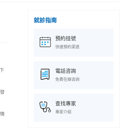
就診指南
預約挂號
快速預約渠道
下
電話咨詢
免費在線咨詢
發
查找專家
專家介紹
情