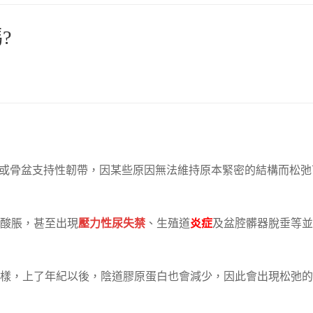
?
織或骨盆支持性韌帶，因某些原因無法維持原本緊密的結構而松弛
酸脹，甚至出現
壓力性尿失禁
、生殖道
炎症
及盆腔髒器脫垂等並
樣，上了年紀以後，陰道膠原蛋白也會減少，因此會出現松弛的