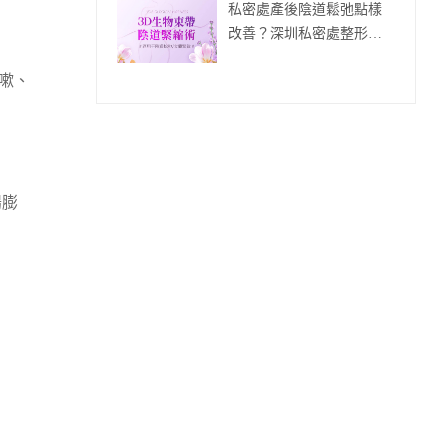
私密處產後陰道鬆弛點樣
改善？深圳私密處整形療
程推薦
嗽、
腸膨