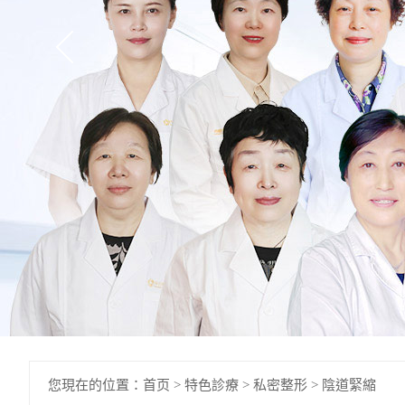
您現在的位置：
首页
>
特色診療
>
私密整形
>
陰道緊縮