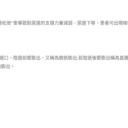
道松弛”會導致對尿道的支撐力量減弱、尿道下移，患者可出現咳
陰道口，陰道前壁膨出，又稱為膀胱膨出;若陰道後壁膨出稱為直
的膨出。