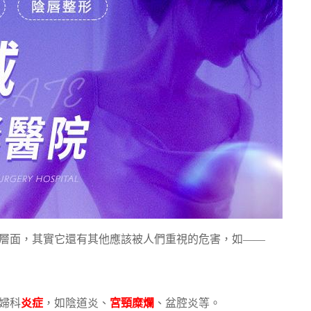
響層面，其實它還有其他應該被人們重視的危害，如——
婦科
炎症
，如陰道炎、
宮頸糜爛
、盆腔炎等。