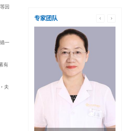
等因
专家团队
過一
素有
，夫