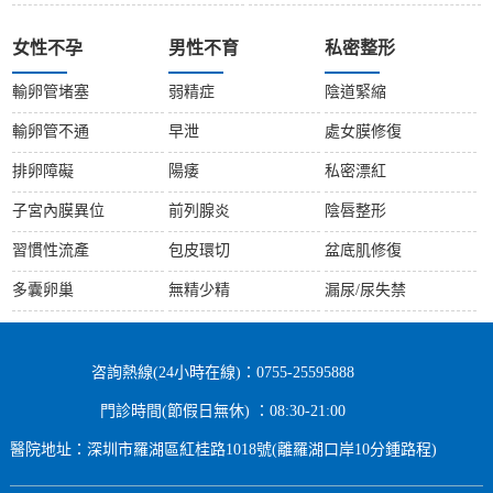
女性不孕
男性不育
私密整形
輸卵管堵塞
弱精症
陰道緊縮
輸卵管不通
早泄
處女膜修復
排卵障礙
陽痿
私密漂紅
子宮內膜異位
前列腺炎
陰唇整形
習慣性流產
包皮環切
盆底肌修復
多囊卵巢
無精少精
漏尿/尿失禁
咨詢熱線(24小時在線)：0755-25595888
門診時間(節假日無休) ：08:30-21:00
醫院地址：深圳市羅湖區紅桂路1018號(離羅湖口岸10分鍾路程)