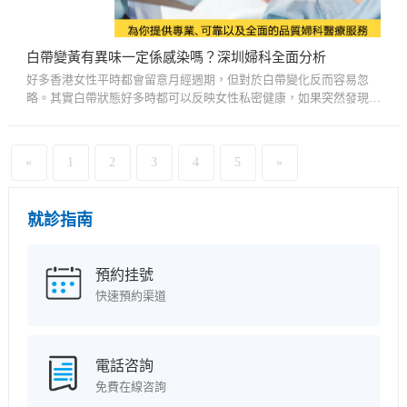
白帶變黃有異味一定係感染嗎？深圳婦科全面分析
好多香港女性平時都會留意月經週期，但對於白帶變化反而容易忽
略。其實白帶狀態好多時都可以反映女性私密健康，如果突然發現白
帶變黃、有異味、分泌物增加，甚至伴隨痕癢、灼熱感，不少人第一
時...
«
1
2
3
4
5
»
就診指南
預約挂號
快速預約渠道
電話咨詢
免費在線咨詢