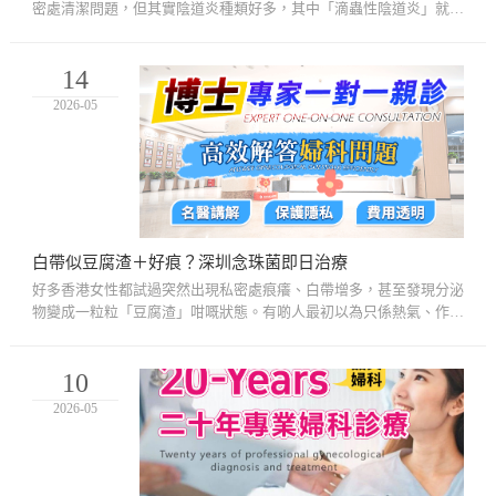
密處清潔問題，但其實陰道炎種類好多，其中「滴蟲性陰道炎」就屬
於比較容易反覆、而且具有傳染性的婦科感染之一。近年唔少香港
女...
14
2026-05
白帶似豆腐渣＋好痕？深圳念珠菌即日治療
好多香港女性都試過突然出現私密處痕癢、白帶增多，甚至發現分泌
物變成一粒粒「豆腐渣」咁嘅狀態。有啲人最初以為只係熱氣、作息
唔好，或者經期前正常變化，所以自行買洗液處理，但用咗幾日之
後...
10
2026-05