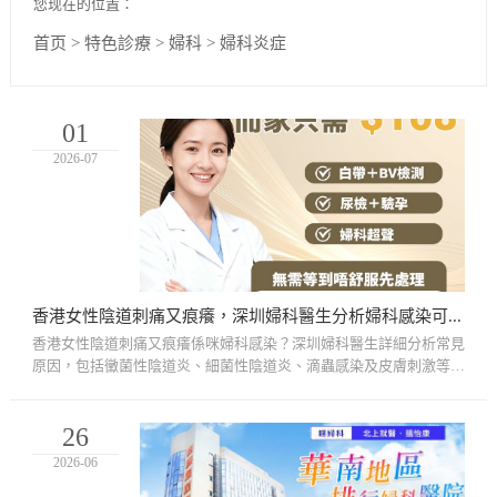
您现在的位置：
首页
>
特色診療
>
婦科
>
婦科炎症
01
2026-07
香港女性陰道刺痛又痕癢，深圳婦科醫生分析婦科感染可能性
香港女性陰道刺痛又痕癢係咪婦科感染？深圳婦科醫生詳細分析常見
原因，包括黴菌性陰道炎、細菌性陰道炎、滴蟲感染及皮膚刺激等，
並講解不同感染症狀差異、檢查方法同治療方案，同時提醒日常護
理...
26
2026-06