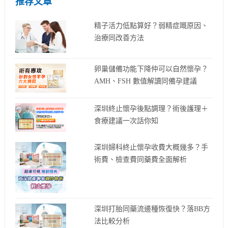
推荐文章
精子活力低點算好？弱精症嘅原因、
治療同改善方法
卵巢儲備功能下降仲可以自然懷孕？
AMH、FSH 數值解讀同備孕建議
深圳終止懷孕後點調理？術後護理＋
食療建議一次話你知
深圳婦科終止懷孕收費大概幾多？手
術費、檢查費同藥費全面解析
深圳打胎同藥流邊種恢復快？落BB方
法比較分析