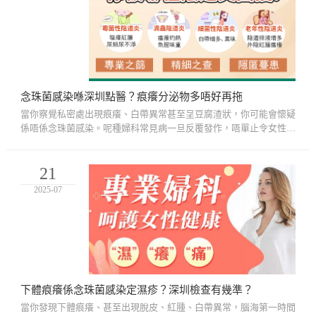
念珠菌感染喺深圳點醫？痕癢分泌物多唔好再拖
當你察覺私密處出現痕癢、白帶異常甚至呈豆腐渣狀，你可能會懷疑
係唔係念珠菌感染。呢種婦科常見病一旦反覆發作，唔單止令女性感
到困擾，仲會影響生活質素、夫妻關係甚至心理健康。對香港女性
嚟...
21
2025-07
下體痕癢係念珠菌感染定濕疹？深圳檢查有幾準？
當你發現下體痕癢、甚至出現脫皮、紅腫、白帶異常，腦海第一時間