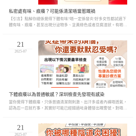
私密處有味、痕癢？可能係清潔唔當惹嘅禍
【引言】點解你總係覺得下體有味?唔一定係發炎!好多女性都試過下
體有味、痕癢，甚至出現分泌物多、呈黃綠色或者豆腐渣狀。有啲人
一驚就以為係性病，亦有啲唔理照樣過生活。其實，未必一開始就
係...
21
2025-07
下體痕癢以為普通敏感？深圳檢查先發現有感染
當你覺得下體痕癢，只係普通清潔劑刺激、出汗多或者內褲唔透氣，
認為忍一忍就冇事，其實好可能已經錯過咗身體發出嘅警號。對唔少
香港女性嚟講，下體痕癢、異味、分泌物變多，起初都會覺得係
「敏...
21
2025-07