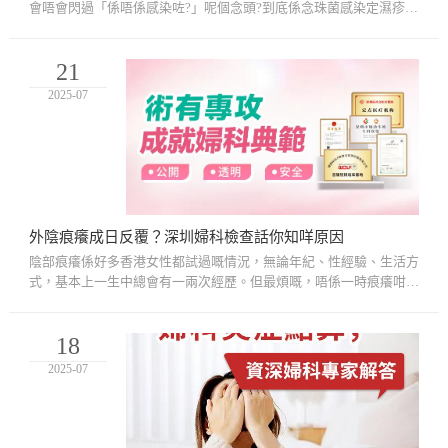
會唔會閃過「係唔係感染咗?」呢個念頭?到底係念珠菌感染定濕疹?
兩者都會令陰部痕癢、灼熱不適，但治療方法完全唔同。如果誤診或
者...
21
2025-07
外陰痕癢成日反覆？深圳婦科檢查話你知咩原因
陰部痕癢係好多香港女性都試過嘅情況，無論年紀、性經驗、生活方
式，基本上一生中總會有一兩次經歷。但最煩嘅，唔係一時痕癢咁簡
單，而係嗰啲「反反覆覆」又搔又痛、成日復發嘅情況，搞到訓唔
到...
18
2025-07