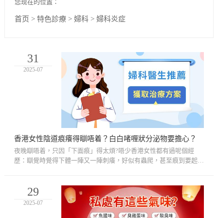
您现在的位置：
首页
>
特色診療
>
婦科
>
婦科炎症
31
2025-07
香港女性陰道痕癢得瞓唔着？白白啫喱狀分泌物要擔心？
夜晚瞓唔着，只因「下面痕」得太煩?唔少香港女性都有過呢個經
歷：瞓覺時覺得下體一陣又一陣刺癢，好似有蟲爬，甚至痕到要起身
搽藥、沖涼，搞到徹夜難眠。更加令人擔心嘅係，有時仲會見到內褲
有白...
29
2025-07