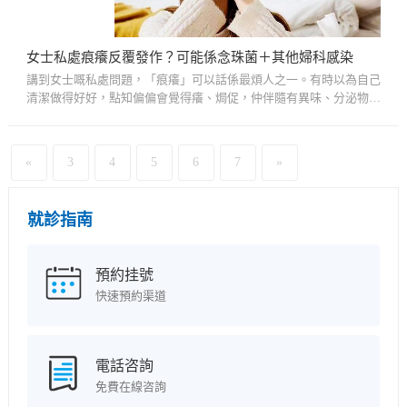
女士私處痕癢反覆發作？可能係念珠菌＋其他婦科感染
講到女士嘅私處問題，「痕癢」可以話係最煩人之一。有時以為自己
清潔做得好好，點知偏偏會覺得癢、焗促，仲伴隨有異味、分泌物異
常，搞到日常生活唔自在。最令人頭痛嘅，係有啲人試過搽藥、食
藥...
«
3
4
5
6
7
»
就診指南
預約挂號
快速預約渠道
電話咨詢
免費在線咨詢