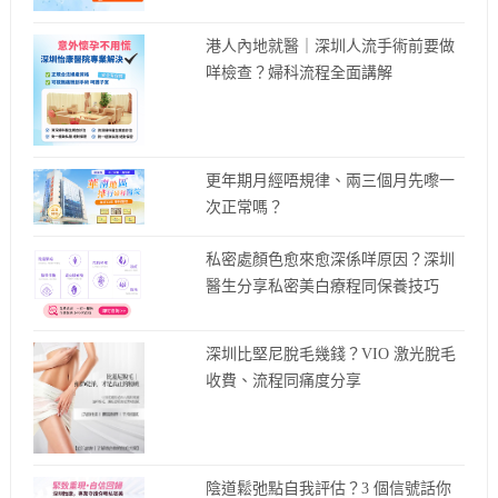
港人內地就醫｜深圳人流手術前要做
咩檢查？婦科流程全面講解
更年期月經唔規律、兩三個月先嚟一
次正常嗎？
私密處顏色愈來愈深係咩原因？深圳
醫生分享私密美白療程同保養技巧
深圳比堅尼脫毛幾錢？VIO 激光脫毛
收費、流程同痛度分享
陰道鬆弛點自我評估？3 個信號話你