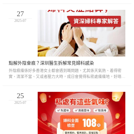
反覆覆，一拖再拖。你有冇試過陰道痕癢、白帶變厚仲好似「豆腐
渣...
27
2025-07
點解外陰會痕？深圳醫生拆解常見婦科感染
外陰痕癢係好多香港女士都會遇到嘅問題，尤其係天氣熱、着得密
實、清潔不當、又或者壓力大時，成日會覺得私密處癢癢地，好唔舒
服。呢種情況未必係大問題，但都可能反映緊有啲婦科感染，例如陰
道...
25
2025-07