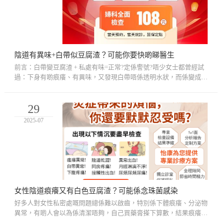
陰道有異味+白帶似豆腐渣？可能你要快啲睇醫生
前言：白帶變豆腐渣 + 私處有味=正常?定係警號?唔少女士都曾經試
過：下身有啲痕癢、有異味，又發現白帶唔係透明水狀，而係變成一
團團白色、有啲似豆腐渣咁嘅分泌物。有啲人以為係清潔問題，有
啲...
29
2025-07
女性陰道痕癢又有白色豆腐渣？可能係念珠菌感染
好多人對女性私密處嘅問題總係難以啟齒，特別係下體痕癢、分泌物
異常，有啲人會以為係清潔唔夠，自己買藥膏搽下算數，結果痕癢反