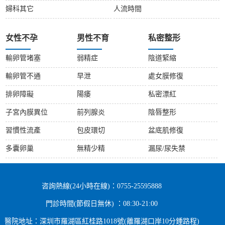
婦科其它
人流時間
女性不孕
男性不育
私密整形
輸卵管堵塞
弱精症
陰道緊縮
輸卵管不通
早泄
處女膜修復
排卵障礙
陽痿
私密漂紅
子宮內膜異位
前列腺炎
陰唇整形
習慣性流產
包皮環切
盆底肌修復
多囊卵巢
無精少精
漏尿/尿失禁
咨詢熱線(24小時在線)：0755-25595888
門診時間(節假日無休) ：08:30-21:00
醫院地址：深圳市羅湖區紅桂路1018號(離羅湖口岸10分鍾路程)