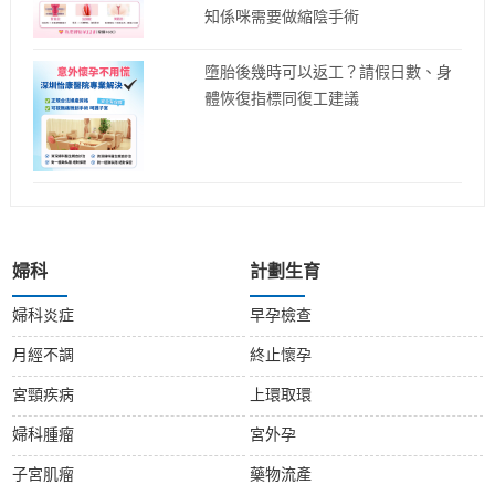
知係咪需要做縮陰手術
墮胎後幾時可以返工？請假日數、身
體恢復指標同復工建議
婦科
計劃生育
婦科炎症
早孕檢查
月經不調
終止懷孕
宮頸疾病
上環取環
婦科腫瘤
宮外孕
子宮肌瘤
藥物流產